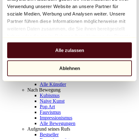
Balloon Dog (Orange)
Verwendung unserer Website an unsere Partner für
Jeff Koons
soziale Medien, Werbung und Analysen weiter. Unsere
Partner führen diese Informationen möglicherweise mit
10.000 €
weiteren Daten zusammen, die Sie ihnen bereitgestellt
Entdecken
haben oder die sie im Rahmen Ihrer Nutzung der Dienste
Künstler
gesammelt haben.
Künstler
Alle zulassen
Entdecken
Alle Maler
Alle Bildhauer
Alle Fotografen
Ablehnen
Alle Zeichner
Alle Designer
Alle Künstler
Nach Bewegung
Kubismus
Naive Kunst
Pop Art
Fauvismus
Impressionismus
Alle Bewegungen
Aufgrund seines Rufs
Bestseller