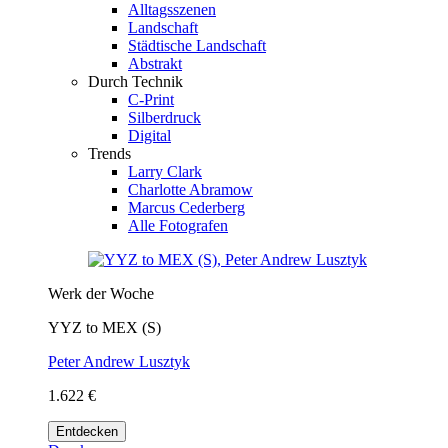
Alltagsszenen
Landschaft
Städtische Landschaft
Abstrakt
Durch Technik
C-Print
Silberdruck
Digital
Trends
Larry Clark
Charlotte Abramow
Marcus Cederberg
Alle Fotografen
Werk der Woche
YYZ to MEX (S)
Peter Andrew Lusztyk
1.622 €
Entdecken