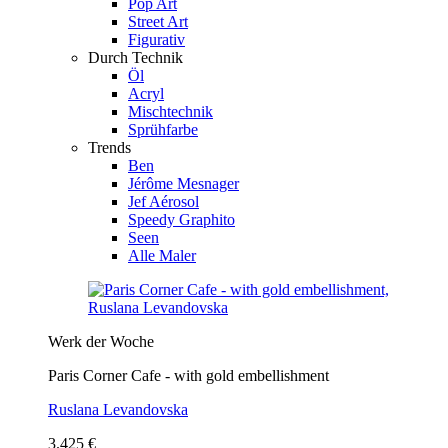
Pop Art
Street Art
Figurativ
Durch Technik
Öl
Acryl
Mischtechnik
Sprühfarbe
Trends
Ben
Jérôme Mesnager
Jef Aérosol
Speedy Graphito
Seen
Alle Maler
Werk der Woche
Paris Corner Cafe - with gold embellishment
Ruslana Levandovska
3.425 €