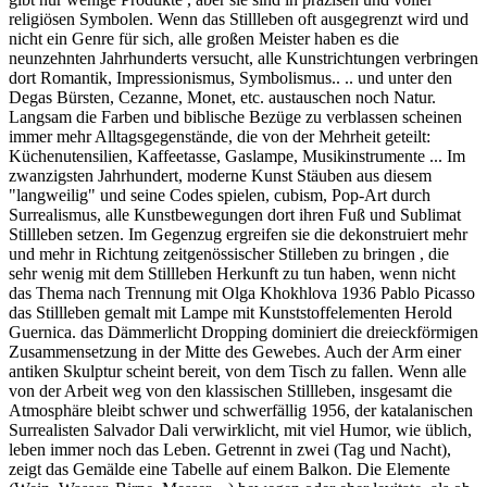
religiösen Symbolen. Wenn das Stillleben oft ausgegrenzt wird und
nicht ein Genre für sich, alle großen Meister haben es die
neunzehnten Jahrhunderts versucht, alle Kunstrichtungen verbringen
dort Romantik, Impressionismus, Symbolismus.. .. und unter den
Degas Bürsten, Cezanne, Monet, etc. austauschen noch Natur.
Langsam die Farben und biblische Bezüge zu verblassen scheinen
immer mehr Alltagsgegenstände, die von der Mehrheit geteilt:
Küchenutensilien, Kaffeetasse, Gaslampe, Musikinstrumente ... Im
zwanzigsten Jahrhundert, moderne Kunst Stäuben aus diesem
"langweilig" und seine Codes spielen, cubism, Pop-Art durch
Surrealismus, alle Kunstbewegungen dort ihren Fuß und Sublimat
Stillleben setzen. Im Gegenzug ergreifen sie die dekonstruiert mehr
und mehr in Richtung zeitgenössischer Stilleben zu bringen , die
sehr wenig mit dem Stillleben Herkunft zu tun haben, wenn nicht
das Thema nach Trennung mit Olga Khokhlova 1936 Pablo Picasso
das Stillleben gemalt mit Lampe mit Kunststoffelementen Herold
Guernica. das Dämmerlicht Dropping dominiert die dreieckförmigen
Zusammensetzung in der Mitte des Gewebes. Auch der Arm einer
antiken Skulptur scheint bereit, von dem Tisch zu fallen. Wenn alle
von der Arbeit weg von den klassischen Stillleben, insgesamt die
Atmosphäre bleibt schwer und schwerfällig 1956, der katalanischen
Surrealisten Salvador Dali verwirklicht, mit viel Humor, wie üblich,
leben immer noch das Leben. Getrennt in zwei (Tag und Nacht),
zeigt das Gemälde eine Tabelle auf einem Balkon. Die Elemente