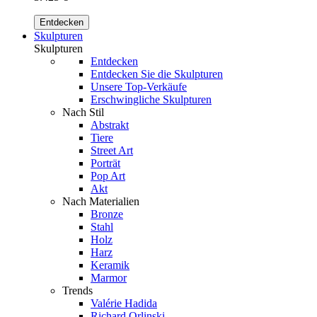
Entdecken
Skulpturen
Skulpturen
Entdecken
Entdecken Sie die Skulpturen
Unsere Top-Verkäufe
Erschwingliche Skulpturen
Nach Stil
Abstrakt
Tiere
Street Art
Porträt
Pop Art
Akt
Nach Materialien
Bronze
Stahl
Holz
Harz
Keramik
Marmor
Trends
Valérie Hadida
Richard Orlinski