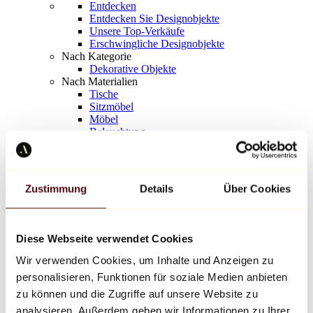
Entdecken
Entdecken Sie Designobjekte
Unsere Top-Verkäufe
Erschwingliche Designobjekte
Nach Kategorie
Dekorative Objekte
Nach Materialien
Tische
Sitzmöbel
Möbel
Beleuchtung
Kunstvolles Geschirr
Keramik
Trends
Richard Orlinski
Zustimmung
Details
Über Cookies
Keith Haring
Jeff Koons
Yayoi Kusama
Jean-Michel Basquiat
Diese Webseite verwendet Cookies
Alle Designer
Wir verwenden Cookies, um Inhalte und Anzeigen zu
personalisieren, Funktionen für soziale Medien anbieten
Werk der Woche
zu können und die Zugriffe auf unsere Website zu
analysieren. Außerdem geben wir Informationen zu Ihrer