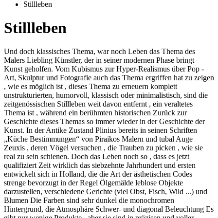
Stillleben
Stillleben
Und doch klassisches Thema, war noch Leben das Thema des
Malers Liebling Künstler, der in seiner modernen Phase bringt
Kunst geholfen. Vom Kubismus zur Hyper-Realismus über Pop -
Art, Skulptur und Fotografie auch das Thema ergriffen hat zu zeigen
, wie es möglich ist , dieses Thema zu erneuern komplett
unstrukturierten, humorvoll, klassisch oder minimalistisch, sind die
zeitgenössischen Stillleben weit davon entfernt , ein veraltetes
Thema ist , während ein berühmten historischen Zurück zur
Geschichte dieses Themas so immer wieder in der Geschichte der
Kunst. In der Antike Zustand Plinius bereits in seinen Schriften
„Küche Bestimmungen“ von Piraikos Malern und tubal Auge
Zeuxis , deren Vögel versuchen , die Trauben zu picken , wie sie
real zu sein schienen. Doch das Leben noch so , dass es jetzt
qualifiziert Zeit wirklich das siebzehnte Jahrhundert und ersten
entwickelt sich in Holland, die die Art der ästhetischen Codes
strenge bevorzugt in der Regel Ölgemälde leblose Objekte
darzustellen, verschiedene Gerichte (viel Obst, Fisch, Wild ...) und
Blumen Die Farben sind sehr dunkel die monochromen
Hintergrund, die Atmosphäre Schwer- und diagonal Beleuchtung Es
gibt nur wenige Produkte , aber sie sind in präzisen und voller