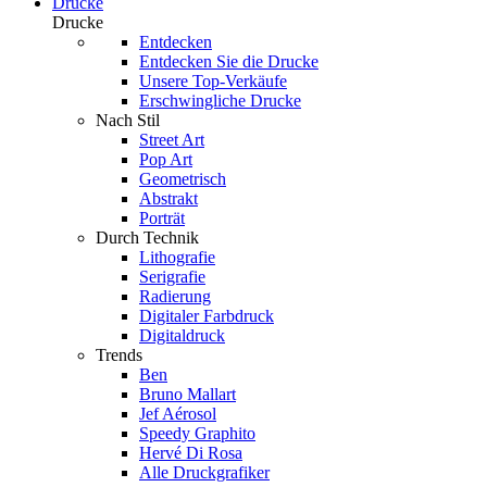
Drucke
Drucke
Entdecken
Entdecken Sie die Drucke
Unsere Top-Verkäufe
Erschwingliche Drucke
Nach Stil
Street Art
Pop Art
Geometrisch
Abstrakt
Porträt
Durch Technik
Lithografie
Serigrafie
Radierung
Digitaler Farbdruck
Digitaldruck
Trends
Ben
Bruno Mallart
Jef Aérosol
Speedy Graphito
Hervé Di Rosa
Alle Druckgrafiker