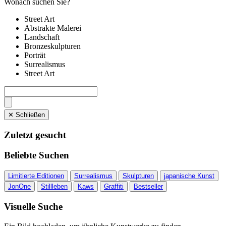
Wonach suchen Sie?
Street Art
Abstrakte Malerei
Landschaft
Bronzeskulpturen
Porträt
Surrealismus
Street Art
✕ Schließen
Zuletzt gesucht
Beliebte Suchen
Limitierte Editionen
Surrealismus
Skulpturen
japanische Kunst
JonOne
Stillleben
Kaws
Graffiti
Bestseller
Visuelle Suche