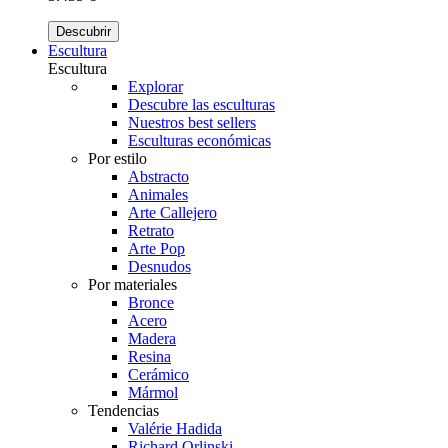
Descubrir
Escultura
Escultura
Explorar
Descubre las esculturas
Nuestros best sellers
Esculturas económicas
Por estilo
Abstracto
Animales
Arte Callejero
Retrato
Arte Pop
Desnudos
Por materiales
Bronce
Acero
Madera
Resina
Cerámico
Mármol
Tendencias
Valérie Hadida
Richard Orlinski