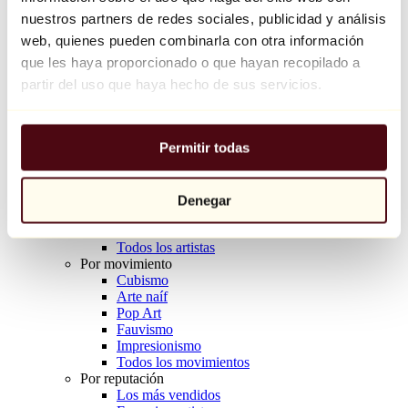
Balloon Dog (Orange)
nuestros partners de redes sociales, publicidad y análisis
Jeff Koons
web, quienes pueden combinarla con otra información
que les haya proporcionado o que hayan recopilado a
10.000 €
partir del uso que haya hecho de sus servicios.
Descubrir
Artistas
Artistas
Permitir todas
Explorar
Todos los pintores
Todos los escultores
Todos los fotógrafos
Denegar
Todos los dibujantes
Todos los diseñadores
Todos los artistas
Por movimiento
Cubismo
Arte naíf
Pop Art
Fauvismo
Impresionismo
Todos los movimientos
Por reputación
Los más vendidos