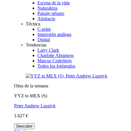
Escena de la vida
Naturaleza
Paisaje urbano
Abstracto
Técnica
C-print
Impresión análoga
Digital
Tendencias
Larry Clark
Charlotte Abramow
Marcus Cederberg
Todos los fotógrafos
Obra de la semana
YYZ to MEX (S)
Peter Andrew Lusztyk
1.627 €
Descubrir