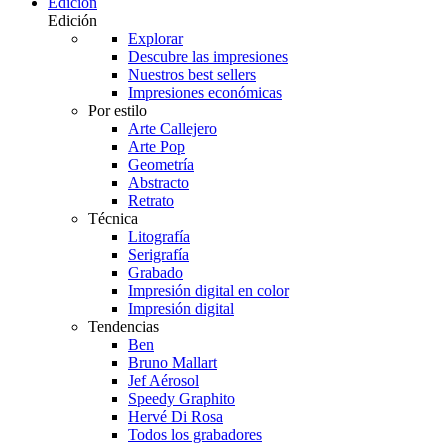
Edición
Edición
Explorar
Descubre las impresiones
Nuestros best sellers
Impresiones económicas
Por estilo
Arte Callejero
Arte Pop
Geometría
Abstracto
Retrato
Técnica
Litografía
Serigrafía
Grabado
Impresión digital en color
Impresión digital
Tendencias
Ben
Bruno Mallart
Jef Aérosol
Speedy Graphito
Hervé Di Rosa
Todos los grabadores