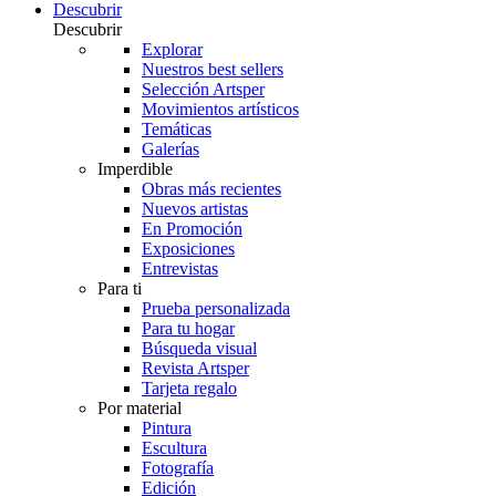
Descubrir
Descubrir
Explorar
Nuestros best sellers
Selección Artsper
Movimientos artísticos
Temáticas
Galerías
Imperdible
Obras más recientes
Nuevos artistas
En Promoción
Exposiciones
Entrevistas
Para ti
Prueba personalizada
Para tu hogar
Búsqueda visual
Revista Artsper
Tarjeta regalo
Por material
Pintura
Escultura
Fotografía
Edición