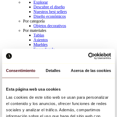
Explorar
Descubre el diseño
Nuestros best sellers
Diseño económicos
Por categoría
Objetos decorativos
Por materiales
Tablas
Asientos
Muebles
Encendiendo
Arte de la mesa
Cerámico
Tendencias
Richard Orlinski
Consentimiento
Detalles
Acerca de las cookies
Keith Haring
Jeff Koons
Yayoi Kusama
Jean-Michel Basquiat
Esta página web usa cookies
Todos los diseñadores
Las cookies de este sitio web se usan para personalizar
el contenido y los anuncios, ofrecer funciones de redes
Obra de la semana
sociales y analizar el tráfico. Además, compartimos
información sobre el uso que haga del sitio web con