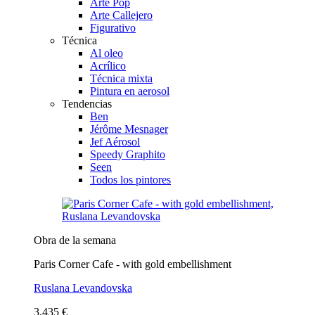
Arte Pop
Arte Callejero
Figurativo
Técnica
Al oleo
Acrílico
Técnica mixta
Pintura en aerosol
Tendencias
Ben
Jérôme Mesnager
Jef Aérosol
Speedy Graphito
Seen
Todos los pintores
Obra de la semana
Paris Corner Cafe - with gold embellishment
Ruslana Levandovska
3.435 €