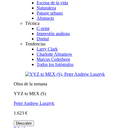
Escena de la vida
Naturaleza
Paisaje urbano
Abstracto
Técnica
C-print
Impresión análoga
Digital
Tendencias
Larry Clark
Charlotte Abramow
Marcus Cederberg
Todos los fotógrafos
Obra de la semana
YYZ to MEX (S)
Peter Andrew Lusztyk
1.623 €
Descubrir