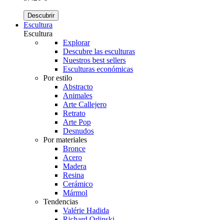
Descubrir
Escultura
Escultura
Explorar
Descubre las esculturas
Nuestros best sellers
Esculturas económicas
Por estilo
Abstracto
Animales
Arte Callejero
Retrato
Arte Pop
Desnudos
Por materiales
Bronce
Acero
Madera
Resina
Cerámico
Mármol
Tendencias
Valérie Hadida
Richard Orlinski