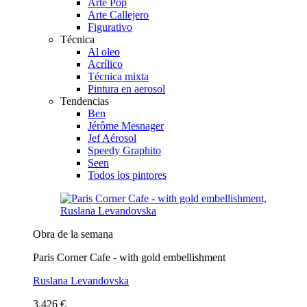
Arte Pop
Arte Callejero
Figurativo
Técnica
Al oleo
Acrílico
Técnica mixta
Pintura en aerosol
Tendencias
Ben
Jérôme Mesnager
Jef Aérosol
Speedy Graphito
Seen
Todos los pintores
Obra de la semana
Paris Corner Cafe - with gold embellishment
Ruslana Levandovska
3.426 €