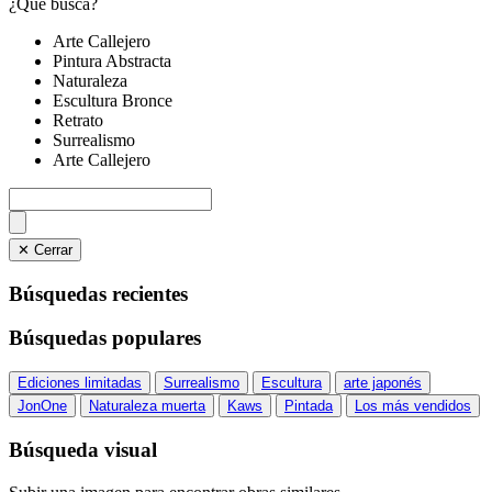
¿Qué busca?
Arte Callejero
Pintura Abstracta
Naturaleza
Escultura Bronce
Retrato
Surrealismo
Arte Callejero
✕ Cerrar
Búsquedas recientes
Búsquedas populares
Ediciones limitadas
Surrealismo
Escultura
arte japonés
JonOne
Naturaleza muerta
Kaws
Pintada
Los más vendidos
Búsqueda visual