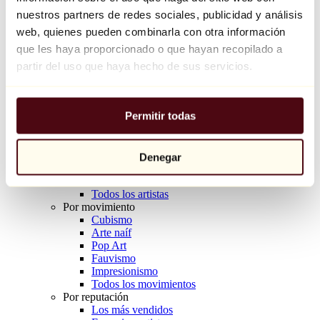
Balloon Dog (Orange)
nuestros partners de redes sociales, publicidad y análisis
Jeff Koons
web, quienes pueden combinarla con otra información
que les haya proporcionado o que hayan recopilado a
10.000 €
partir del uso que haya hecho de sus servicios.
Descubrir
Artistas
Artistas
Permitir todas
Explorar
Todos los pintores
Todos los escultores
Todos los fotógrafos
Denegar
Todos los dibujantes
Todos los diseñadores
Todos los artistas
Por movimiento
Cubismo
Arte naíf
Pop Art
Fauvismo
Impresionismo
Todos los movimientos
Por reputación
Los más vendidos