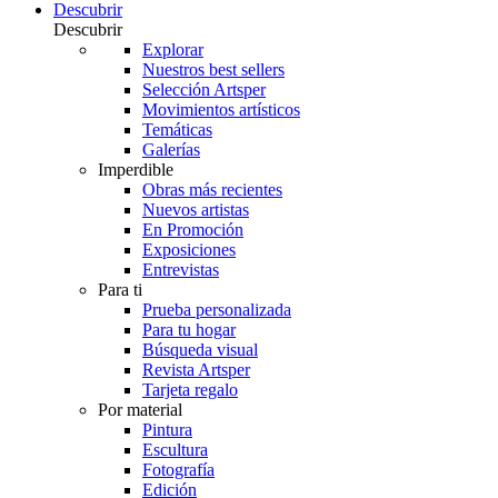
Descubrir
Descubrir
Explorar
Nuestros best sellers
Selección Artsper
Movimientos artísticos
Temáticas
Galerías
Imperdible
Obras más recientes
Nuevos artistas
En Promoción
Exposiciones
Entrevistas
Para ti
Prueba personalizada
Para tu hogar
Búsqueda visual
Revista Artsper
Tarjeta regalo
Por material
Pintura
Escultura
Fotografía
Edición