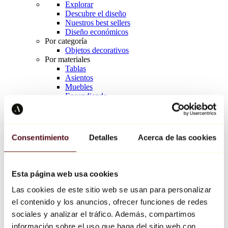
Explorar
Descubre el diseño
Nuestros best sellers
Diseño económicos
Por categoría
Objetos decorativos
Por materiales
Tablas
Asientos
Muebles
Encendiendo
Arte de la mesa
Cerámico
Tendencias
Richard Orlinski
Consentimiento
Detalles
Acerca de las cookies
Keith Haring
Jeff Koons
Yayoi Kusama
Jean-Michel Basquiat
Esta página web usa cookies
Todos los diseñadores
Las cookies de este sitio web se usan para personalizar
el contenido y los anuncios, ofrecer funciones de redes
Obra de la semana
sociales y analizar el tráfico. Además, compartimos
información sobre el uso que haga del sitio web con