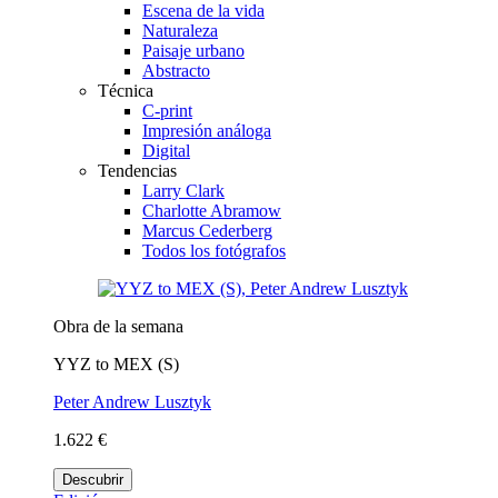
Escena de la vida
Naturaleza
Paisaje urbano
Abstracto
Técnica
C-print
Impresión análoga
Digital
Tendencias
Larry Clark
Charlotte Abramow
Marcus Cederberg
Todos los fotógrafos
Obra de la semana
YYZ to MEX (S)
Peter Andrew Lusztyk
1.622 €
Descubrir