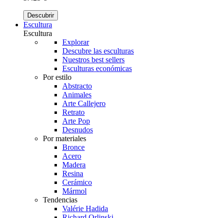
Descubrir
Escultura
Escultura
Explorar
Descubre las esculturas
Nuestros best sellers
Esculturas económicas
Por estilo
Abstracto
Animales
Arte Callejero
Retrato
Arte Pop
Desnudos
Por materiales
Bronce
Acero
Madera
Resina
Cerámico
Mármol
Tendencias
Valérie Hadida
Richard Orlinski