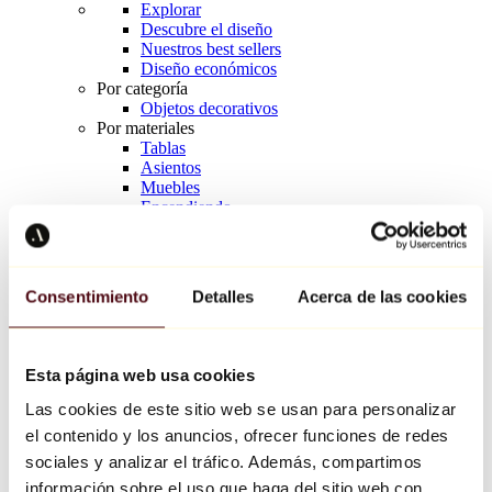
Explorar
Descubre el diseño
Nuestros best sellers
Diseño económicos
Por categoría
Objetos decorativos
Por materiales
Tablas
Asientos
Muebles
Encendiendo
Arte de la mesa
Cerámico
Tendencias
Richard Orlinski
Consentimiento
Detalles
Acerca de las cookies
Keith Haring
Jeff Koons
Yayoi Kusama
Jean-Michel Basquiat
Esta página web usa cookies
Todos los diseñadores
Las cookies de este sitio web se usan para personalizar
el contenido y los anuncios, ofrecer funciones de redes
Obra de la semana
sociales y analizar el tráfico. Además, compartimos
información sobre el uso que haga del sitio web con