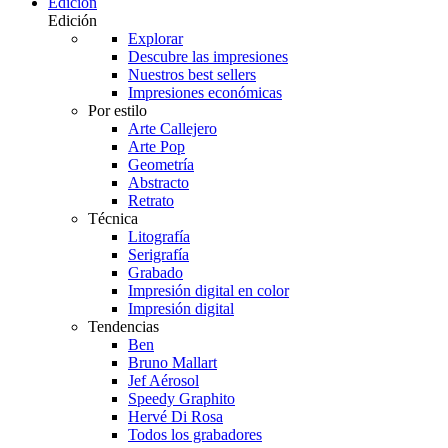
Edición
Edición
Explorar
Descubre las impresiones
Nuestros best sellers
Impresiones económicas
Por estilo
Arte Callejero
Arte Pop
Geometría
Abstracto
Retrato
Técnica
Litografía
Serigrafía
Grabado
Impresión digital en color
Impresión digital
Tendencias
Ben
Bruno Mallart
Jef Aérosol
Speedy Graphito
Hervé Di Rosa
Todos los grabadores