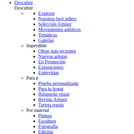
Descubrir
Descubrir
Explorar
Nuestros best sellers
Selección Artsper
Movimientos artísticos
Temáticas
Galerías
Imperdible
Obras más recientes
Nuevos artistas
En Promoción
Exposiciones
Entrevistas
Para ti
Prueba personalizada
Para tu hogar
Búsqueda visual
Revista Artsper
Tarjeta regalo
Por material
Pintura
Escultura
Fotografía
Edición