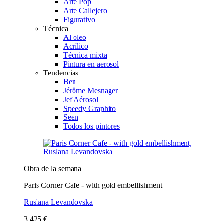
Arte Pop
Arte Callejero
Figurativo
Técnica
Al oleo
Acrílico
Técnica mixta
Pintura en aerosol
Tendencias
Ben
Jérôme Mesnager
Jef Aérosol
Speedy Graphito
Seen
Todos los pintores
Obra de la semana
Paris Corner Cafe - with gold embellishment
Ruslana Levandovska
3.425 €