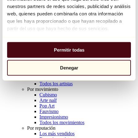
Balloon Dog (Orange)
nuestros partners de redes sociales, publicidad y análisis
Jeff Koons
web, quienes pueden combinarla con otra información
que les haya proporcionado o que hayan recopilado a
10.000 €
partir del uso que haya hecho de sus servicios.
Descubrir
Artistas
Artistas
Permitir todas
Explorar
Todos los pintores
Todos los escultores
Todos los fotógrafos
Denegar
Todos los dibujantes
Todos los diseñadores
Todos los artistas
Por movimiento
Cubismo
Arte naíf
Pop Art
Fauvismo
Impresionismo
Todos los movimientos
Por reputación
Los más vendidos