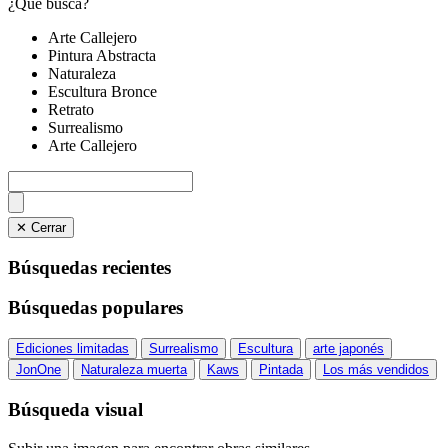
¿Qué busca?
Arte Callejero
Pintura Abstracta
Naturaleza
Escultura Bronce
Retrato
Surrealismo
Arte Callejero
✕ Cerrar
Búsquedas recientes
Búsquedas populares
Ediciones limitadas
Surrealismo
Escultura
arte japonés
JonOne
Naturaleza muerta
Kaws
Pintada
Los más vendidos
Búsqueda visual