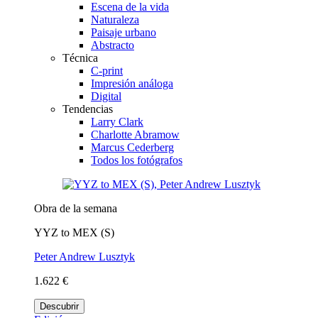
Escena de la vida
Naturaleza
Paisaje urbano
Abstracto
Técnica
C-print
Impresión análoga
Digital
Tendencias
Larry Clark
Charlotte Abramow
Marcus Cederberg
Todos los fotógrafos
Obra de la semana
YYZ to MEX (S)
Peter Andrew Lusztyk
1.622 €
Descubrir