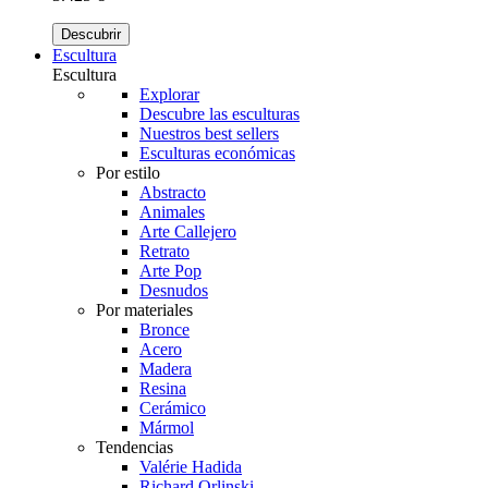
Descubrir
Escultura
Escultura
Explorar
Descubre las esculturas
Nuestros best sellers
Esculturas económicas
Por estilo
Abstracto
Animales
Arte Callejero
Retrato
Arte Pop
Desnudos
Por materiales
Bronce
Acero
Madera
Resina
Cerámico
Mármol
Tendencias
Valérie Hadida
Richard Orlinski