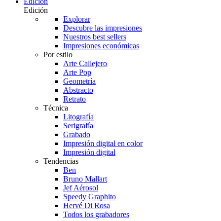
Edición
Edición
Explorar
Descubre las impresiones
Nuestros best sellers
Impresiones económicas
Por estilo
Arte Callejero
Arte Pop
Geometría
Abstracto
Retrato
Técnica
Litografía
Serigrafía
Grabado
Impresión digital en color
Impresión digital
Tendencias
Ben
Bruno Mallart
Jef Aérosol
Speedy Graphito
Hervé Di Rosa
Todos los grabadores