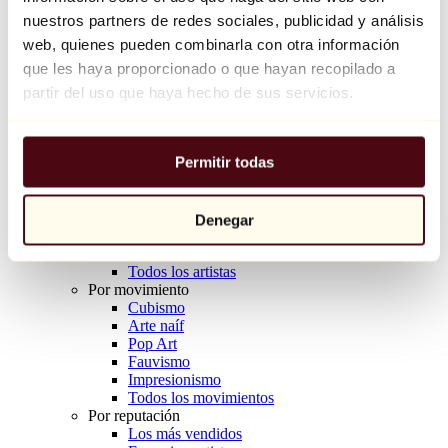
Balloon Dog (Orange)
nuestros partners de redes sociales, publicidad y análisis
Jeff Koons
web, quienes pueden combinarla con otra información
que les haya proporcionado o que hayan recopilado a
10.000 €
partir del uso que haya hecho de sus servicios.
Descubrir
Artistas
Artistas
Permitir todas
Explorar
Todos los pintores
Todos los escultores
Todos los fotógrafos
Denegar
Todos los dibujantes
Todos los diseñadores
Todos los artistas
Por movimiento
Cubismo
Arte naíf
Pop Art
Fauvismo
Impresionismo
Todos los movimientos
Por reputación
Los más vendidos