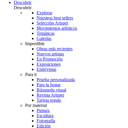
Descubrir
Descubrir
Explorar
Nuestros best sellers
Selección Artsper
Movimientos artísticos
Temáticas
Galerías
Imperdible
Obras más recientes
Nuevos artistas
En Promoción
Exposiciones
Entrevistas
Para ti
Prueba personalizada
Para tu hogar
Búsqueda visual
Revista Artsper
Tarjeta regalo
Por material
Pintura
Escultura
Fotografía
Edición