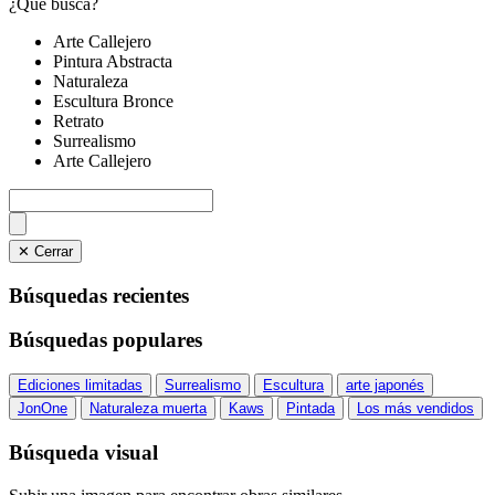
¿Qué busca?
Arte Callejero
Pintura Abstracta
Naturaleza
Escultura Bronce
Retrato
Surrealismo
Arte Callejero
✕ Cerrar
Búsquedas recientes
Búsquedas populares
Ediciones limitadas
Surrealismo
Escultura
arte japonés
JonOne
Naturaleza muerta
Kaws
Pintada
Los más vendidos
Búsqueda visual