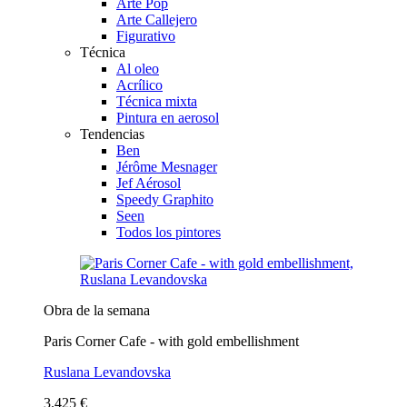
Arte Pop
Arte Callejero
Figurativo
Técnica
Al oleo
Acrílico
Técnica mixta
Pintura en aerosol
Tendencias
Ben
Jérôme Mesnager
Jef Aérosol
Speedy Graphito
Seen
Todos los pintores
Obra de la semana
Paris Corner Cafe - with gold embellishment
Ruslana Levandovska
3.425 €