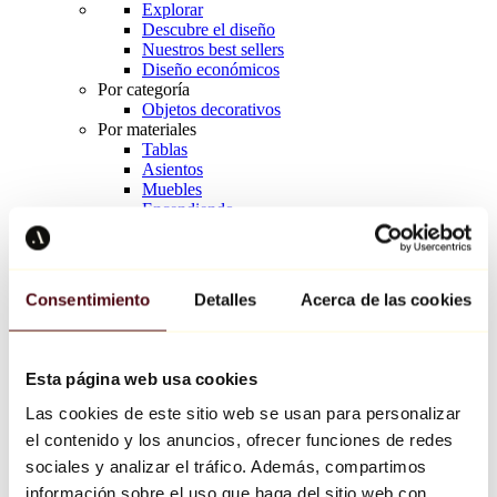
Explorar
Descubre el diseño
Nuestros best sellers
Diseño económicos
Por categoría
Objetos decorativos
Por materiales
Tablas
Asientos
Muebles
Encendiendo
Arte de la mesa
Cerámico
Tendencias
Richard Orlinski
Consentimiento
Detalles
Acerca de las cookies
Keith Haring
Jeff Koons
Yayoi Kusama
Jean-Michel Basquiat
Esta página web usa cookies
Todos los diseñadores
Las cookies de este sitio web se usan para personalizar
el contenido y los anuncios, ofrecer funciones de redes
Obra de la semana
sociales y analizar el tráfico. Además, compartimos
información sobre el uso que haga del sitio web con