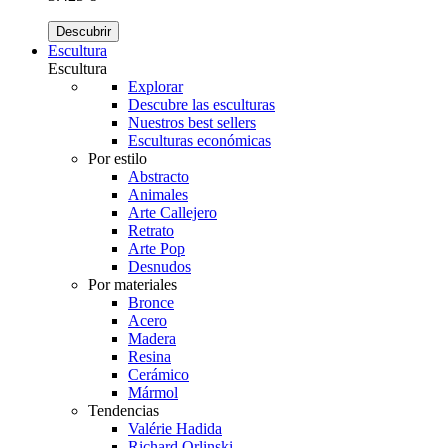
Descubrir
Escultura
Escultura
Explorar
Descubre las esculturas
Nuestros best sellers
Esculturas económicas
Por estilo
Abstracto
Animales
Arte Callejero
Retrato
Arte Pop
Desnudos
Por materiales
Bronce
Acero
Madera
Resina
Cerámico
Mármol
Tendencias
Valérie Hadida
Richard Orlinski