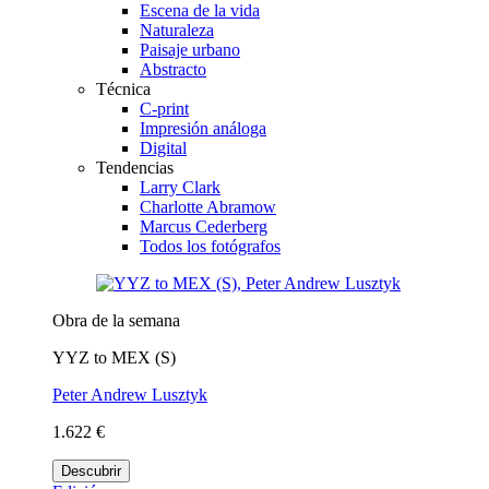
Escena de la vida
Naturaleza
Paisaje urbano
Abstracto
Técnica
C-print
Impresión análoga
Digital
Tendencias
Larry Clark
Charlotte Abramow
Marcus Cederberg
Todos los fotógrafos
Obra de la semana
YYZ to MEX (S)
Peter Andrew Lusztyk
1.622 €
Descubrir