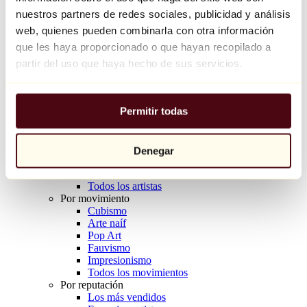
Balloon Dog (Orange)
nuestros partners de redes sociales, publicidad y análisis
Jeff Koons
web, quienes pueden combinarla con otra información
que les haya proporcionado o que hayan recopilado a
10.000 €
partir del uso que haya hecho de sus servicios.
Descubrir
Artistas
Artistas
Permitir todas
Explorar
Todos los pintores
Todos los escultores
Todos los fotógrafos
Denegar
Todos los dibujantes
Todos los diseñadores
Todos los artistas
Por movimiento
Cubismo
Arte naíf
Pop Art
Fauvismo
Impresionismo
Todos los movimientos
Por reputación
Los más vendidos