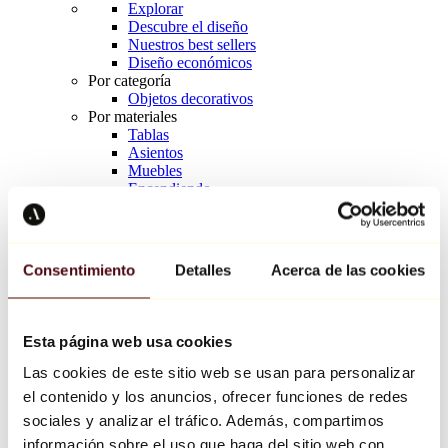
Explorar
Descubre el diseño
Nuestros best sellers
Diseño económicos
Por categoría
Objetos decorativos
Por materiales
Tablas
Asientos
Muebles
Encendiendo
Arte de la mesa
Cerámico
Tendencias
Richard Orlinski
Consentimiento
Detalles
Acerca de las cookies
Keith Haring
Jeff Koons
Yayoi Kusama
Jean-Michel Basquiat
Esta página web usa cookies
Todos los diseñadores
Las cookies de este sitio web se usan para personalizar
el contenido y los anuncios, ofrecer funciones de redes
Obra de la semana
sociales y analizar el tráfico. Además, compartimos
información sobre el uso que haga del sitio web con