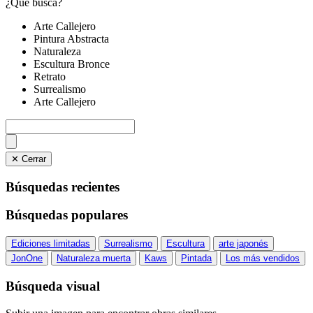
¿Qué busca?
Arte Callejero
Pintura Abstracta
Naturaleza
Escultura Bronce
Retrato
Surrealismo
Arte Callejero
✕ Cerrar
Búsquedas recientes
Búsquedas populares
Ediciones limitadas
Surrealismo
Escultura
arte japonés
JonOne
Naturaleza muerta
Kaws
Pintada
Los más vendidos
Búsqueda visual