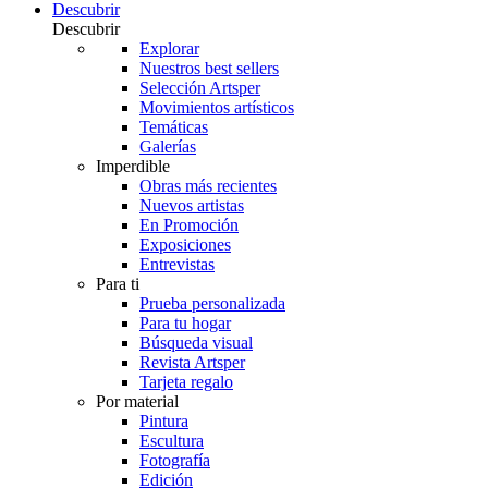
Descubrir
Descubrir
Explorar
Nuestros best sellers
Selección Artsper
Movimientos artísticos
Temáticas
Galerías
Imperdible
Obras más recientes
Nuevos artistas
En Promoción
Exposiciones
Entrevistas
Para ti
Prueba personalizada
Para tu hogar
Búsqueda visual
Revista Artsper
Tarjeta regalo
Por material
Pintura
Escultura
Fotografía
Edición