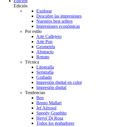
Edición
Edición
Explorar
Descubre las impresiones
Nuestros best sellers
Impresiones económicas
Por estilo
Arte Callejero
Arte Pop
Geometría
Abstracto
Retrato
Técnica
Litografía
Serigrafía
Grabado
Impresión digital en color
Impresión digital
Tendencias
Ben
Bruno Mallart
Jef Aérosol
Speedy Graphito
Hervé Di Rosa
Todos los grabadores