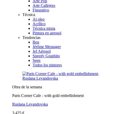
Arte Pop
Arte Callejero
Figurativo
Técnica
Al oleo
Acrílico
Técnica mixta
Pintura en aerosol
Tendencias
Ben
Jérôme Mesnager
Jef Aérosol
Speedy Graphito
Seen
Todos los pintores
Obra de la semana
Paris Corner Cafe - with gold embellishment
Ruslana Levandovska
3.425 €