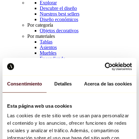
Explorar
Descubre el diseño
Nuestros best sellers
Diseño económicos
Por categoría
Objetos decorativos
Por materiales
Tablas
Asientos
Muebles
Encendiendo
Arte de la mesa
Cerámico
Tendencias
Richard Orlinski
Consentimiento
Detalles
Acerca de las cookies
Keith Haring
Jeff Koons
Yayoi Kusama
Jean-Michel Basquiat
Esta página web usa cookies
Todos los diseñadores
Las cookies de este sitio web se usan para personalizar
el contenido y los anuncios, ofrecer funciones de redes
Obra de la semana
sociales y analizar el tráfico. Además, compartimos
información sobre el uso que haga del sitio web con