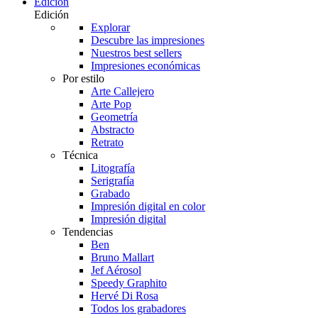
Edición
Edición
Explorar
Descubre las impresiones
Nuestros best sellers
Impresiones económicas
Por estilo
Arte Callejero
Arte Pop
Geometría
Abstracto
Retrato
Técnica
Litografía
Serigrafía
Grabado
Impresión digital en color
Impresión digital
Tendencias
Ben
Bruno Mallart
Jef Aérosol
Speedy Graphito
Hervé Di Rosa
Todos los grabadores