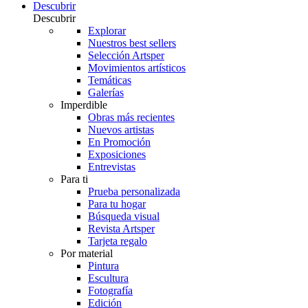
Descubrir
Descubrir
Explorar
Nuestros best sellers
Selección Artsper
Movimientos artísticos
Temáticas
Galerías
Imperdible
Obras más recientes
Nuevos artistas
En Promoción
Exposiciones
Entrevistas
Para ti
Prueba personalizada
Para tu hogar
Búsqueda visual
Revista Artsper
Tarjeta regalo
Por material
Pintura
Escultura
Fotografía
Edición