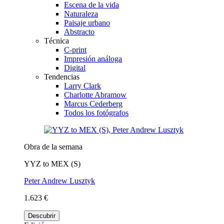
Escena de la vida
Naturaleza
Paisaje urbano
Abstracto
Técnica
C-print
Impresión análoga
Digital
Tendencias
Larry Clark
Charlotte Abramow
Marcus Cederberg
Todos los fotógrafos
Obra de la semana
YYZ to MEX (S)
Peter Andrew Lusztyk
1.623 €
Descubrir