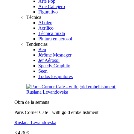
Arte Pop
Arte Callejero
Figurativo
Técnica
Al oleo
Acrílico
Técnica mixta
Pintura en aerosol
Tendencias
Ben
Jérôme Mesnager
Jef Aérosol
Speedy Graphito
Seen
Todos los pintores
Obra de la semana
Paris Corner Cafe - with gold embellishment
Ruslana Levandovska
3.426 €