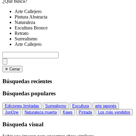
¿Qué busca?
Arte Callejero
Pintura Abstracta
Naturaleza
Escultura Bronce
Retrato
Surrealismo
Arte Callejero
✕ Cerrar
Búsquedas recientes
Búsquedas populares
Ediciones limitadas
Surrealismo
Escultura
arte japonés
JonOne
Naturaleza muerta
Kaws
Pintada
Los más vendidos
Búsqueda visual