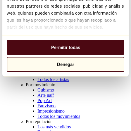
Balloon Dog (Orange)
nuestros partners de redes sociales, publicidad y análisis
Jeff Koons
web, quienes pueden combinarla con otra información
que les haya proporcionado o que hayan recopilado a
10.000 €
partir del uso que haya hecho de sus servicios.
Descubrir
Artistas
Artistas
Permitir todas
Explorar
Todos los pintores
Todos los escultores
Todos los fotógrafos
Denegar
Todos los dibujantes
Todos los diseñadores
Todos los artistas
Por movimiento
Cubismo
Arte naíf
Pop Art
Fauvismo
Impresionismo
Todos los movimientos
Por reputación
Los más vendidos