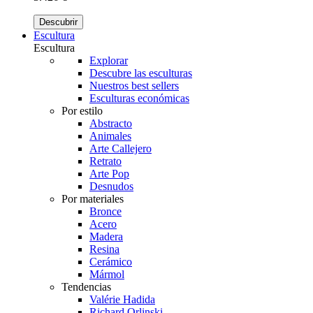
Descubrir
Escultura
Escultura
Explorar
Descubre las esculturas
Nuestros best sellers
Esculturas económicas
Por estilo
Abstracto
Animales
Arte Callejero
Retrato
Arte Pop
Desnudos
Por materiales
Bronce
Acero
Madera
Resina
Cerámico
Mármol
Tendencias
Valérie Hadida
Richard Orlinski