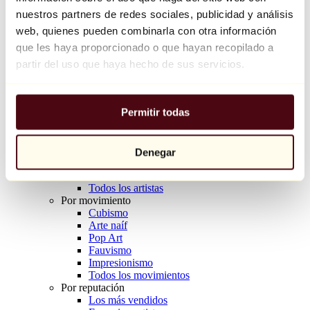
Balloon Dog (Orange)
nuestros partners de redes sociales, publicidad y análisis
Jeff Koons
web, quienes pueden combinarla con otra información
que les haya proporcionado o que hayan recopilado a
10.000 €
partir del uso que haya hecho de sus servicios.
Descubrir
Artistas
Artistas
Permitir todas
Explorar
Todos los pintores
Todos los escultores
Todos los fotógrafos
Denegar
Todos los dibujantes
Todos los diseñadores
Todos los artistas
Por movimiento
Cubismo
Arte naíf
Pop Art
Fauvismo
Impresionismo
Todos los movimientos
Por reputación
Los más vendidos