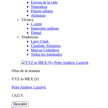
Escena de la vida
Naturaleza
Paisaje urbano
Abstracto
Técnica
C-print
Impresión análoga
Digital
Tendencias
Larry Clark
Charlotte Abramow
Marcus Cederberg
Todos los fotógrafos
Obra de la semana
YYZ to MEX (S)
Peter Andrew Lusztyk
1.622 €
Descubrir