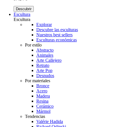
Descubrir
Escultura
Escultura
Explorar
Descubre las esculturas
Nuestros best sellers
Esculturas económicas
Por estilo
Abstracto
Animales
Arte Callejero
Retrato
Arte Pop
Desnudos
Por materiales
Bronce
Acero
Madera
Resina
Cerámico
Mármol
Tendencias
Valérie Hadida
Richard Orlinski