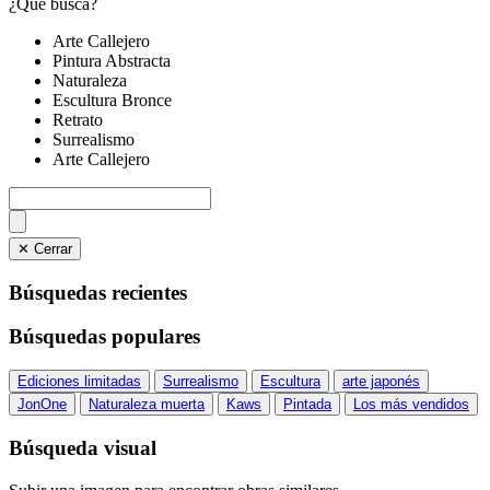
¿Qué busca?
Arte Callejero
Pintura Abstracta
Naturaleza
Escultura Bronce
Retrato
Surrealismo
Arte Callejero
✕ Cerrar
Búsquedas recientes
Búsquedas populares
Ediciones limitadas
Surrealismo
Escultura
arte japonés
JonOne
Naturaleza muerta
Kaws
Pintada
Los más vendidos
Búsqueda visual