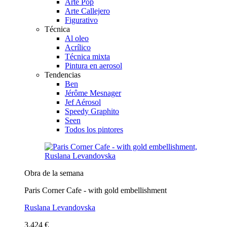
Arte Pop
Arte Callejero
Figurativo
Técnica
Al oleo
Acrílico
Técnica mixta
Pintura en aerosol
Tendencias
Ben
Jérôme Mesnager
Jef Aérosol
Speedy Graphito
Seen
Todos los pintores
Obra de la semana
Paris Corner Cafe - with gold embellishment
Ruslana Levandovska
3.424 €