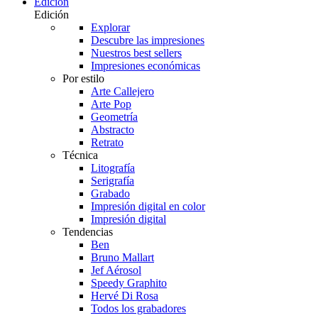
Edición
Edición
Explorar
Descubre las impresiones
Nuestros best sellers
Impresiones económicas
Por estilo
Arte Callejero
Arte Pop
Geometría
Abstracto
Retrato
Técnica
Litografía
Serigrafía
Grabado
Impresión digital en color
Impresión digital
Tendencias
Ben
Bruno Mallart
Jef Aérosol
Speedy Graphito
Hervé Di Rosa
Todos los grabadores