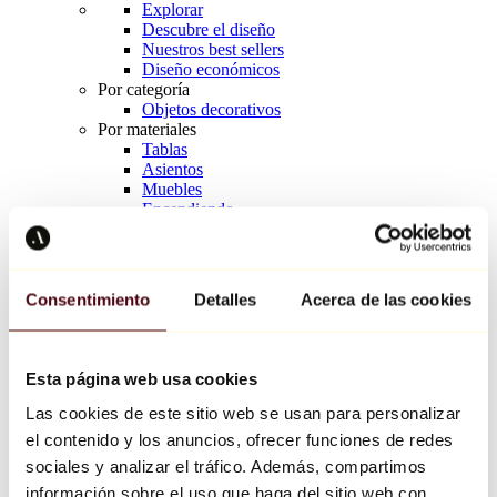
Explorar
Descubre el diseño
Nuestros best sellers
Diseño económicos
Por categoría
Objetos decorativos
Por materiales
Tablas
Asientos
Muebles
Encendiendo
Arte de la mesa
Cerámico
Tendencias
Richard Orlinski
Consentimiento
Detalles
Acerca de las cookies
Keith Haring
Jeff Koons
Yayoi Kusama
Jean-Michel Basquiat
Esta página web usa cookies
Todos los diseñadores
Las cookies de este sitio web se usan para personalizar
el contenido y los anuncios, ofrecer funciones de redes
Obra de la semana
sociales y analizar el tráfico. Además, compartimos
información sobre el uso que haga del sitio web con