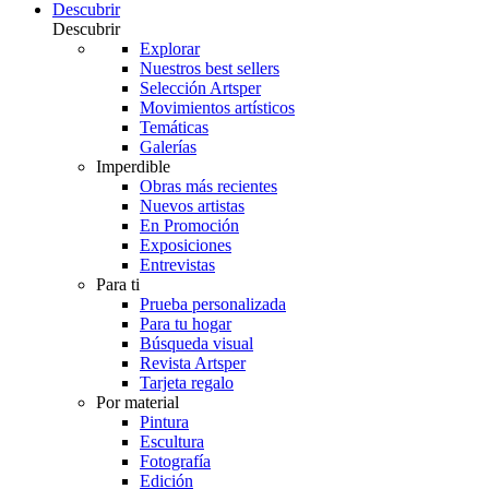
Descubrir
Descubrir
Explorar
Nuestros best sellers
Selección Artsper
Movimientos artísticos
Temáticas
Galerías
Imperdible
Obras más recientes
Nuevos artistas
En Promoción
Exposiciones
Entrevistas
Para ti
Prueba personalizada
Para tu hogar
Búsqueda visual
Revista Artsper
Tarjeta regalo
Por material
Pintura
Escultura
Fotografía
Edición