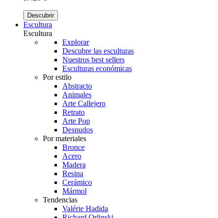
Descubrir
Escultura
Escultura
Explorar
Descubre las esculturas
Nuestros best sellers
Esculturas económicas
Por estilo
Abstracto
Animales
Arte Callejero
Retrato
Arte Pop
Desnudos
Por materiales
Bronce
Acero
Madera
Resina
Cerámico
Mármol
Tendencias
Valérie Hadida
Richard Orlinski