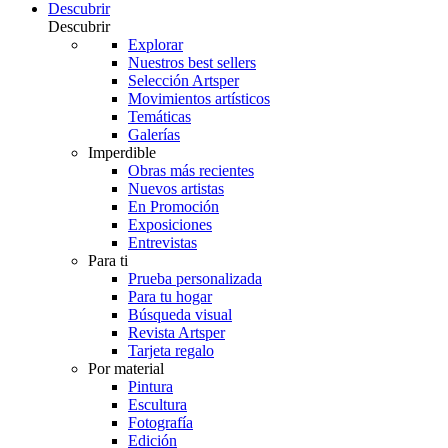
Descubrir
Descubrir
Explorar
Nuestros best sellers
Selección Artsper
Movimientos artísticos
Temáticas
Galerías
Imperdible
Obras más recientes
Nuevos artistas
En Promoción
Exposiciones
Entrevistas
Para ti
Prueba personalizada
Para tu hogar
Búsqueda visual
Revista Artsper
Tarjeta regalo
Por material
Pintura
Escultura
Fotografía
Edición