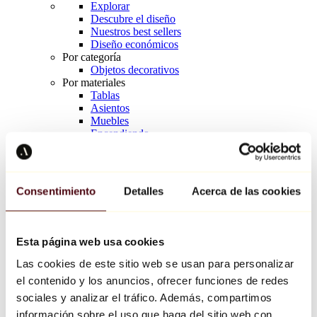
Explorar
Descubre el diseño
Nuestros best sellers
Diseño económicos
Por categoría
Objetos decorativos
Por materiales
Tablas
Asientos
Muebles
Encendiendo
Arte de la mesa
Cerámico
Tendencias
Richard Orlinski
Consentimiento
Detalles
Acerca de las cookies
Keith Haring
Jeff Koons
Yayoi Kusama
Jean-Michel Basquiat
Esta página web usa cookies
Todos los diseñadores
Las cookies de este sitio web se usan para personalizar
el contenido y los anuncios, ofrecer funciones de redes
Obra de la semana
sociales y analizar el tráfico. Además, compartimos
información sobre el uso que haga del sitio web con