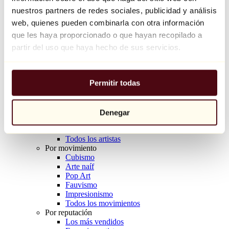
Balloon Dog (Orange)
nuestros partners de redes sociales, publicidad y análisis
Jeff Koons
web, quienes pueden combinarla con otra información
que les haya proporcionado o que hayan recopilado a
10.000 €
partir del uso que haya hecho de sus servicios.
Descubrir
Artistas
Artistas
Permitir todas
Explorar
Todos los pintores
Todos los escultores
Todos los fotógrafos
Denegar
Todos los dibujantes
Todos los diseñadores
Todos los artistas
Por movimiento
Cubismo
Arte naíf
Pop Art
Fauvismo
Impresionismo
Todos los movimientos
Por reputación
Los más vendidos