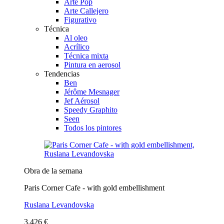
Arte Pop
Arte Callejero
Figurativo
Técnica
Al oleo
Acrílico
Técnica mixta
Pintura en aerosol
Tendencias
Ben
Jérôme Mesnager
Jef Aérosol
Speedy Graphito
Seen
Todos los pintores
Obra de la semana
Paris Corner Cafe - with gold embellishment
Ruslana Levandovska
3.426 €