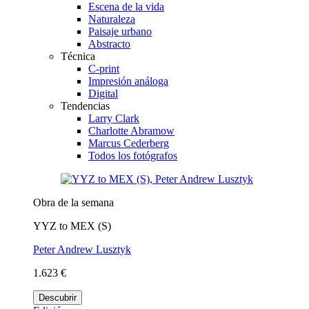
Escena de la vida
Naturaleza
Paisaje urbano
Abstracto
Técnica
C-print
Impresión análoga
Digital
Tendencias
Larry Clark
Charlotte Abramow
Marcus Cederberg
Todos los fotógrafos
Obra de la semana
YYZ to MEX (S)
Peter Andrew Lusztyk
1.623 €
Descubrir