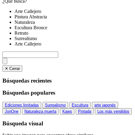
¿Qué busca?
Arte Callejero
Pintura Abstracta
Naturaleza
Escultura Bronce
Retrato
Surrealismo
Arte Callejero
✕ Cerrar
Búsquedas recientes
Búsquedas populares
Ediciones limitadas
Surrealismo
Escultura
arte japonés
JonOne
Naturaleza muerta
Kaws
Pintada
Los más vendidos
Búsqueda visual