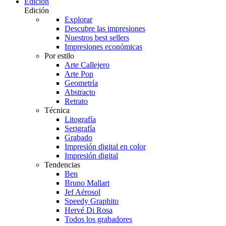
Edición
Edición
Explorar
Descubre las impresiones
Nuestros best sellers
Impresiones económicas
Por estilo
Arte Callejero
Arte Pop
Geometría
Abstracto
Retrato
Técnica
Litografía
Serigrafía
Grabado
Impresión digital en color
Impresión digital
Tendencias
Ben
Bruno Mallart
Jef Aérosol
Speedy Graphito
Hervé Di Rosa
Todos los grabadores