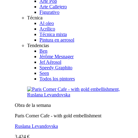
Arte Pop
Arte Callejero
Figurativo
Técnica
Al oleo
Acrílico
Técnica mixta
Pintura en aerosol
Tendencias
Ben
Jérôme Mesnager
Jef Aérosol
Speedy Graphito
Seen
Todos los pintores
Obra de la semana
Paris Corner Cafe - with gold embellishment
Ruslana Levandovska
3.424 €