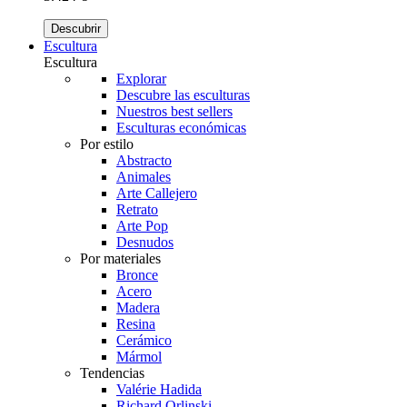
Descubrir
Escultura
Escultura
Explorar
Descubre las esculturas
Nuestros best sellers
Esculturas económicas
Por estilo
Abstracto
Animales
Arte Callejero
Retrato
Arte Pop
Desnudos
Por materiales
Bronce
Acero
Madera
Resina
Cerámico
Mármol
Tendencias
Valérie Hadida
Richard Orlinski