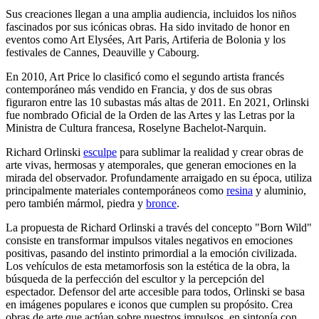
Sus creaciones llegan a una amplia audiencia, incluidos los niños
fascinados por sus icónicas obras. Ha sido invitado de honor en
eventos como Art Elysées, Art Paris, Artiferia de Bolonia y los
festivales de Cannes, Deauville y Cabourg.
En 2010, Art Price lo clasificó como el segundo artista francés
contemporáneo más vendido en Francia, y dos de sus obras
figuraron entre las 10 subastas más altas de 2011. En 2021, Orlinski
fue nombrado Oficial de la Orden de las Artes y las Letras por la
Ministra de Cultura francesa, Roselyne Bachelot-Narquin.
Richard Orlinski
esculpe
para sublimar la realidad y crear obras de
arte vivas, hermosas y atemporales, que generan emociones en la
mirada del observador. Profundamente arraigado en su época, utiliza
principalmente materiales contemporáneos como
resina
y aluminio,
pero también mármol, piedra y
bronce
.
La propuesta de Richard Orlinski a través del concepto "Born Wild"
consiste en transformar impulsos vitales negativos en emociones
positivas, pasando del instinto primordial a la emoción civilizada.
Los vehículos de esta metamorfosis son la estética de la obra, la
búsqueda de la perfección del escultor y la percepción del
espectador. Defensor del arte accesible para todos, Orlinski se basa
en imágenes populares e iconos que cumplen su propósito. Crea
obras de arte que actúan sobre nuestros impulsos, en sintonía con