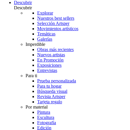
Descubrir
Descubrir
Explorar
Nuestros best sellers
Selección Artsper
Movimientos artísticos
Temáticas
Galerías
Imperdible
Obras más recientes
Nuevos artistas
En Promoción
Exposiciones
Entrevistas
Para ti
Prueba personalizada
Para tu hogar
Búsqueda visual
Revista Artsper
Tarjeta regalo
Por material
Pintura
Escultura
Fotografía
Edición