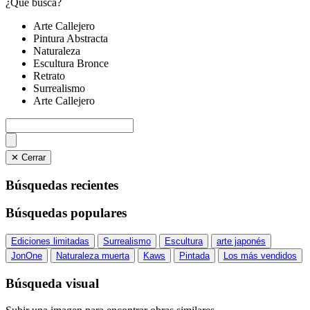
¿Qué busca?
Arte Callejero
Pintura Abstracta
Naturaleza
Escultura Bronce
Retrato
Surrealismo
Arte Callejero
✕ Cerrar
Búsquedas recientes
Búsquedas populares
Ediciones limitadas
Surrealismo
Escultura
arte japonés
JonOne
Naturaleza muerta
Kaws
Pintada
Los más vendidos
Búsqueda visual