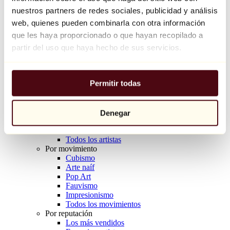
Balloon Dog (Orange)
nuestros partners de redes sociales, publicidad y análisis
Jeff Koons
web, quienes pueden combinarla con otra información
que les haya proporcionado o que hayan recopilado a
10.000 €
partir del uso que haya hecho de sus servicios.
Descubrir
Artistas
Artistas
Permitir todas
Explorar
Todos los pintores
Todos los escultores
Todos los fotógrafos
Denegar
Todos los dibujantes
Todos los diseñadores
Todos los artistas
Por movimiento
Cubismo
Arte naíf
Pop Art
Fauvismo
Impresionismo
Todos los movimientos
Por reputación
Los más vendidos