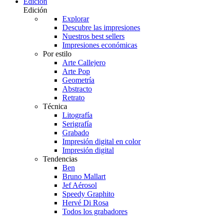
Edición
Edición
Explorar
Descubre las impresiones
Nuestros best sellers
Impresiones económicas
Por estilo
Arte Callejero
Arte Pop
Geometría
Abstracto
Retrato
Técnica
Litografía
Serigrafía
Grabado
Impresión digital en color
Impresión digital
Tendencias
Ben
Bruno Mallart
Jef Aérosol
Speedy Graphito
Hervé Di Rosa
Todos los grabadores