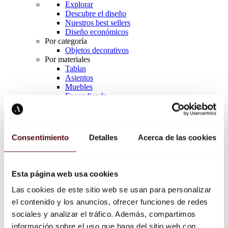
Explorar
Descubre el diseño
Nuestros best sellers
Diseño económicos
Por categoría
Objetos decorativos
Por materiales
Tablas
Asientos
Muebles
Encendiendo
Arte de la mesa
Cerámico
Tendencias
Richard Orlinski
Consentimiento
Detalles
Acerca de las cookies
Keith Haring
Jeff Koons
Yayoi Kusama
Jean-Michel Basquiat
Esta página web usa cookies
Todos los diseñadores
Las cookies de este sitio web se usan para personalizar
el contenido y los anuncios, ofrecer funciones de redes
Obra de la semana
sociales y analizar el tráfico. Además, compartimos
información sobre el uso que haga del sitio web con