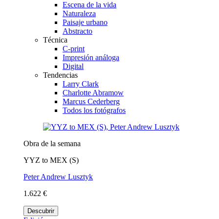
Escena de la vida
Naturaleza
Paisaje urbano
Abstracto
Técnica
C-print
Impresión análoga
Digital
Tendencias
Larry Clark
Charlotte Abramow
Marcus Cederberg
Todos los fotógrafos
Obra de la semana
YYZ to MEX (S)
Peter Andrew Lusztyk
1.622 €
Descubrir