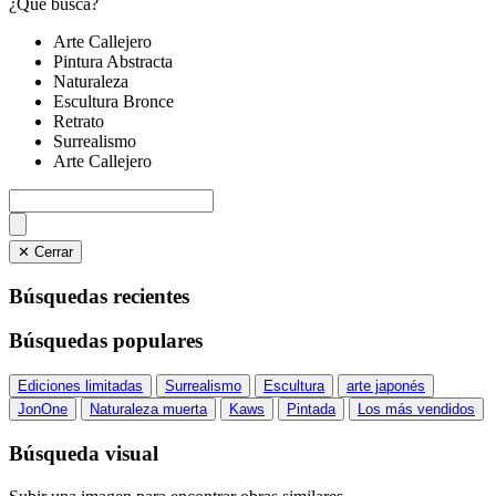
¿Qué busca?
Arte Callejero
Pintura Abstracta
Naturaleza
Escultura Bronce
Retrato
Surrealismo
Arte Callejero
✕ Cerrar
Búsquedas recientes
Búsquedas populares
Ediciones limitadas
Surrealismo
Escultura
arte japonés
JonOne
Naturaleza muerta
Kaws
Pintada
Los más vendidos
Búsqueda visual