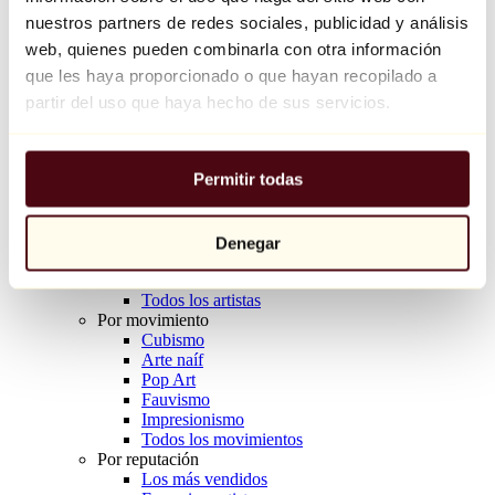
Balloon Dog (Orange)
nuestros partners de redes sociales, publicidad y análisis
Jeff Koons
web, quienes pueden combinarla con otra información
que les haya proporcionado o que hayan recopilado a
10.000 €
partir del uso que haya hecho de sus servicios.
Descubrir
Artistas
Artistas
Permitir todas
Explorar
Todos los pintores
Todos los escultores
Todos los fotógrafos
Denegar
Todos los dibujantes
Todos los diseñadores
Todos los artistas
Por movimiento
Cubismo
Arte naíf
Pop Art
Fauvismo
Impresionismo
Todos los movimientos
Por reputación
Los más vendidos