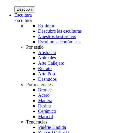
Descubrir
Escultura
Escultura
Explorar
Descubre las esculturas
Nuestros best sellers
Esculturas económicas
Por estilo
Abstracto
Animales
Arte Callejero
Retrato
Arte Pop
Desnudos
Por materiales
Bronce
Acero
Madera
Resina
Cerámico
Mármol
Tendencias
Valérie Hadida
Richard Orlinski