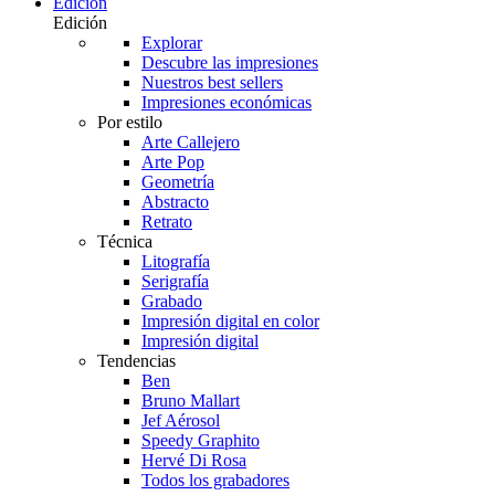
Edición
Edición
Explorar
Descubre las impresiones
Nuestros best sellers
Impresiones económicas
Por estilo
Arte Callejero
Arte Pop
Geometría
Abstracto
Retrato
Técnica
Litografía
Serigrafía
Grabado
Impresión digital en color
Impresión digital
Tendencias
Ben
Bruno Mallart
Jef Aérosol
Speedy Graphito
Hervé Di Rosa
Todos los grabadores