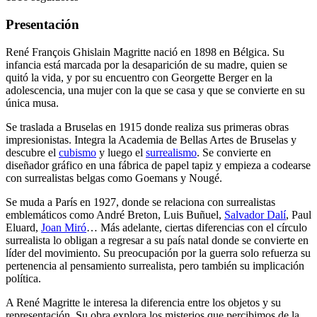
Presentación
René François Ghislain Magritte nació en 1898 en Bélgica. Su
infancia está marcada por la desaparición de su madre, quien se
quitó la vida, y por su encuentro con Georgette Berger en la
adolescencia, una mujer con la que se casa y que se convierte en su
única musa.
Se traslada a Bruselas en 1915 donde realiza sus primeras obras
impresionistas. Integra la Academia de Bellas Artes de Bruselas y
descubre el
cubismo
y luego el
surrealismo
. Se convierte en
diseñador gráfico en una fábrica de papel tapiz y empieza a codearse
con surrealistas belgas como Goemans y Nougé.
Se muda a París en 1927, donde se relaciona con surrealistas
emblemáticos como André Breton, Luis Buñuel,
Salvador Dalí
, Paul
Eluard,
Joan Miró
… Más adelante, ciertas diferencias con el círculo
surrealista lo obligan a regresar a su país natal donde se convierte en
líder del movimiento. Su preocupación por la guerra solo refuerza su
pertenencia al pensamiento surrealista, pero también su implicación
política.
A René Magritte le interesa la diferencia entre los objetos y su
representación. Su obra explora los misterios que percibimos de la