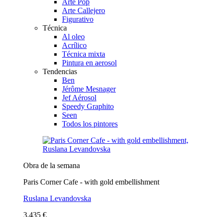
Arte Pop
Arte Callejero
Figurativo
Técnica
Al oleo
Acrílico
Técnica mixta
Pintura en aerosol
Tendencias
Ben
Jérôme Mesnager
Jef Aérosol
Speedy Graphito
Seen
Todos los pintores
Obra de la semana
Paris Corner Cafe - with gold embellishment
Ruslana Levandovska
3.435 €