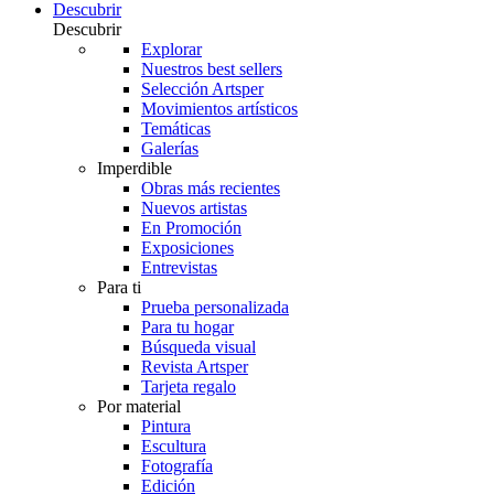
Descubrir
Descubrir
Explorar
Nuestros best sellers
Selección Artsper
Movimientos artísticos
Temáticas
Galerías
Imperdible
Obras más recientes
Nuevos artistas
En Promoción
Exposiciones
Entrevistas
Para ti
Prueba personalizada
Para tu hogar
Búsqueda visual
Revista Artsper
Tarjeta regalo
Por material
Pintura
Escultura
Fotografía
Edición