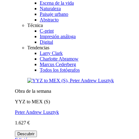
Escena de la vida
Naturaleza
Paisaje urbano
Abstracto
Técnica
C-print
Impresión análoga
Digital
Tendencias
Larry Clark
Charlotte Abramow
Marcus Cederberg
Todos los fotógrafos
Obra de la semana
YYZ to MEX (S)
Peter Andrew Lusztyk
1.627 €
Descubrir