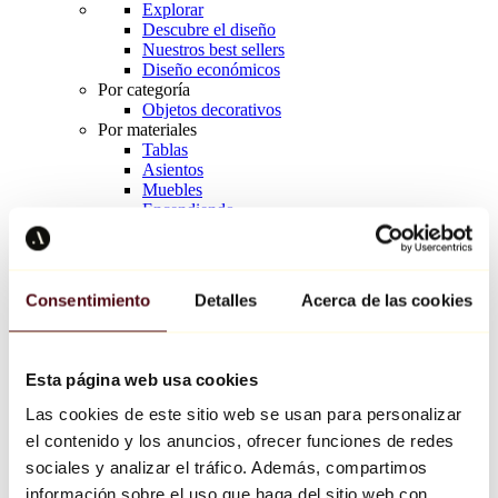
Explorar
Descubre el diseño
Nuestros best sellers
Diseño económicos
Por categoría
Objetos decorativos
Por materiales
Tablas
Asientos
Muebles
Encendiendo
Arte de la mesa
Cerámico
Tendencias
Richard Orlinski
Consentimiento
Detalles
Acerca de las cookies
Keith Haring
Jeff Koons
Yayoi Kusama
Jean-Michel Basquiat
Esta página web usa cookies
Todos los diseñadores
Las cookies de este sitio web se usan para personalizar
el contenido y los anuncios, ofrecer funciones de redes
Obra de la semana
sociales y analizar el tráfico. Además, compartimos
información sobre el uso que haga del sitio web con