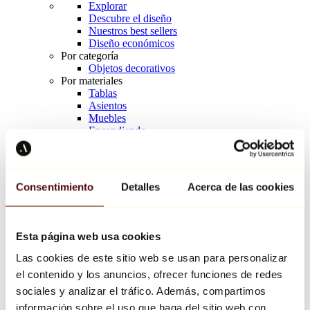
Explorar
Descubre el diseño
Nuestros best sellers
Diseño económicos
Por categoría
Objetos decorativos
Por materiales
Tablas
Asientos
Muebles
Encendiendo
Arte de la mesa
Cerámico
Tendencias
Richard Orlinski
Consentimiento
Detalles
Acerca de las cookies
Keith Haring
Jeff Koons
Yayoi Kusama
Jean-Michel Basquiat
Esta página web usa cookies
Todos los diseñadores
Las cookies de este sitio web se usan para personalizar
el contenido y los anuncios, ofrecer funciones de redes
Obra de la semana
sociales y analizar el tráfico. Además, compartimos
información sobre el uso que haga del sitio web con