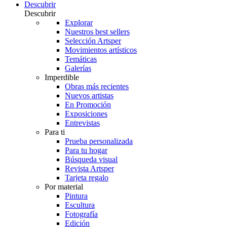
Descubrir
Descubrir
Explorar
Nuestros best sellers
Selección Artsper
Movimientos artísticos
Temáticas
Galerías
Imperdible
Obras más recientes
Nuevos artistas
En Promoción
Exposiciones
Entrevistas
Para ti
Prueba personalizada
Para tu hogar
Búsqueda visual
Revista Artsper
Tarjeta regalo
Por material
Pintura
Escultura
Fotografía
Edición