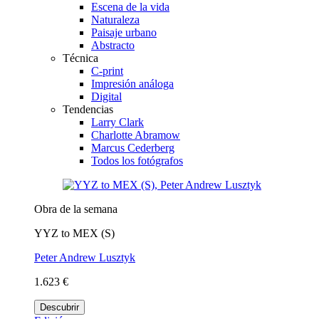
Escena de la vida
Naturaleza
Paisaje urbano
Abstracto
Técnica
C-print
Impresión análoga
Digital
Tendencias
Larry Clark
Charlotte Abramow
Marcus Cederberg
Todos los fotógrafos
Obra de la semana
YYZ to MEX (S)
Peter Andrew Lusztyk
1.623 €
Descubrir