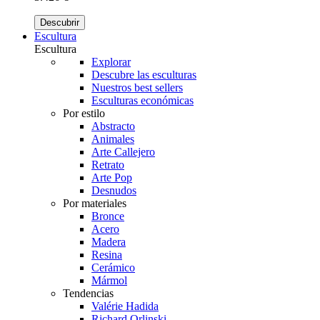
Descubrir
Escultura
Escultura
Explorar
Descubre las esculturas
Nuestros best sellers
Esculturas económicas
Por estilo
Abstracto
Animales
Arte Callejero
Retrato
Arte Pop
Desnudos
Por materiales
Bronce
Acero
Madera
Resina
Cerámico
Mármol
Tendencias
Valérie Hadida
Richard Orlinski