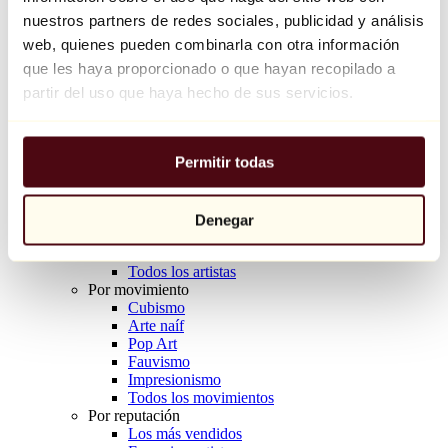
Balloon Dog (Orange)
nuestros partners de redes sociales, publicidad y análisis
Jeff Koons
web, quienes pueden combinarla con otra información
que les haya proporcionado o que hayan recopilado a
10.000 €
partir del uso que haya hecho de sus servicios.
Descubrir
Artistas
Artistas
Permitir todas
Explorar
Todos los pintores
Todos los escultores
Todos los fotógrafos
Denegar
Todos los dibujantes
Todos los diseñadores
Todos los artistas
Por movimiento
Cubismo
Arte naíf
Pop Art
Fauvismo
Impresionismo
Todos los movimientos
Por reputación
Los más vendidos