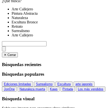
¿Qué busca?
Arte Callejero
Pintura Abstracta
Naturaleza
Escultura Bronce
Retrato
Surrealismo
Arte Callejero
✕ Cerrar
Búsquedas recientes
Búsquedas populares
Ediciones limitadas
Surrealismo
Escultura
arte japonés
JonOne
Naturaleza muerta
Kaws
Pintada
Los más vendidos
Búsqueda visual