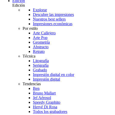
Edición
Edición
Explorar
Descubre las impresiones
Nuestros best sellers
Impresiones económicas
Por estilo
Arte Callejero
Arte Pop
Geometría
Abstracto
Retrato
Técnica
Litografía
Serigrafía
Grabado
Impresión digital en color
Impresión digital
Tendencias
Ben
Bruno Mallart
Jef Aérosol
Speedy Graphito
Hervé Di Rosa
Todos los grabadores