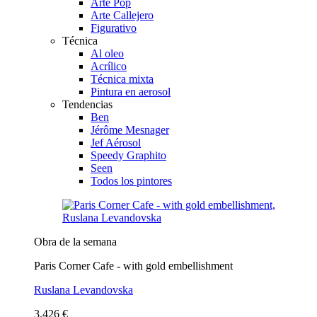
Arte Pop
Arte Callejero
Figurativo
Técnica
Al oleo
Acrílico
Técnica mixta
Pintura en aerosol
Tendencias
Ben
Jérôme Mesnager
Jef Aérosol
Speedy Graphito
Seen
Todos los pintores
Obra de la semana
Paris Corner Cafe - with gold embellishment
Ruslana Levandovska
3.426 €