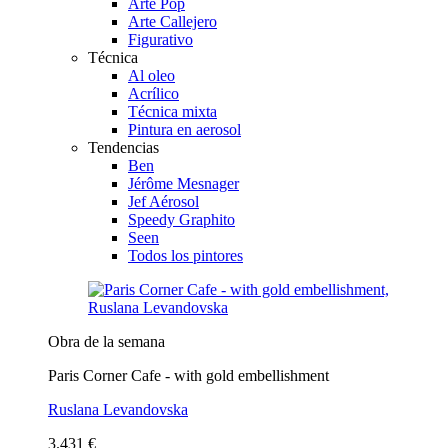
Arte Pop
Arte Callejero
Figurativo
Técnica
Al oleo
Acrílico
Técnica mixta
Pintura en aerosol
Tendencias
Ben
Jérôme Mesnager
Jef Aérosol
Speedy Graphito
Seen
Todos los pintores
Obra de la semana
Paris Corner Cafe - with gold embellishment
Ruslana Levandovska
3.431 €