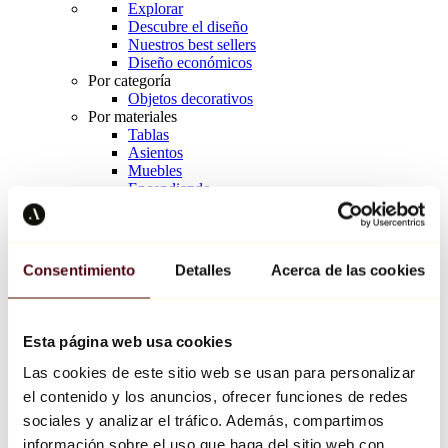
Explorar
Descubre el diseño
Nuestros best sellers
Diseño económicos
Por categoría
Objetos decorativos
Por materiales
Tablas
Asientos
Muebles
Encendiendo
Arte de la mesa
Cerámico
Tendencias
Richard Orlinski
Consentimiento
Detalles
Acerca de las cookies
Keith Haring
Jeff Koons
Yayoi Kusama
Jean-Michel Basquiat
Esta página web usa cookies
Todos los diseñadores
Las cookies de este sitio web se usan para personalizar
el contenido y los anuncios, ofrecer funciones de redes
Obra de la semana
sociales y analizar el tráfico. Además, compartimos
información sobre el uso que haga del sitio web con