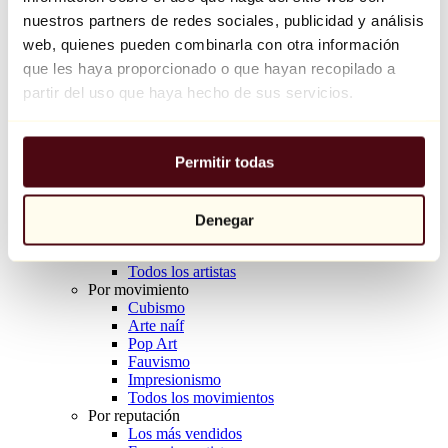
Balloon Dog (Orange)
nuestros partners de redes sociales, publicidad y análisis
Jeff Koons
web, quienes pueden combinarla con otra información
que les haya proporcionado o que hayan recopilado a
10.000 €
partir del uso que haya hecho de sus servicios.
Descubrir
Artistas
Artistas
Permitir todas
Explorar
Todos los pintores
Todos los escultores
Todos los fotógrafos
Denegar
Todos los dibujantes
Todos los diseñadores
Todos los artistas
Por movimiento
Cubismo
Arte naíf
Pop Art
Fauvismo
Impresionismo
Todos los movimientos
Por reputación
Los más vendidos