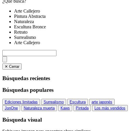
¿Qué busca?
Arte Callejero
Pintura Abstracta
Naturaleza
Escultura Bronce
Retrato
Surrealismo
Arte Callejero
✕ Cerrar
Búsquedas recientes
Búsquedas populares
Ediciones limitadas
Surrealismo
Escultura
arte japonés
JonOne
Naturaleza muerta
Kaws
Pintada
Los más vendidos
Búsqueda visual