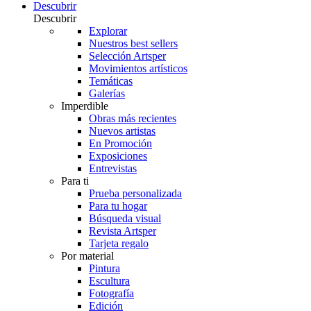
Descubrir
Descubrir
Explorar
Nuestros best sellers
Selección Artsper
Movimientos artísticos
Temáticas
Galerías
Imperdible
Obras más recientes
Nuevos artistas
En Promoción
Exposiciones
Entrevistas
Para ti
Prueba personalizada
Para tu hogar
Búsqueda visual
Revista Artsper
Tarjeta regalo
Por material
Pintura
Escultura
Fotografía
Edición