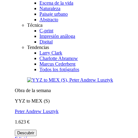
Escena de la vida
Naturaleza
Paisaje urbano
Abstracto
Técnica
C-print
Impresión análoga
Digital
Tendencias
Larry Clark
Charlotte Abramow
Marcus Cederberg
Todos los fotógrafos
Obra de la semana
YYZ to MEX (S)
Peter Andrew Lusztyk
1.623 €
Descubrir