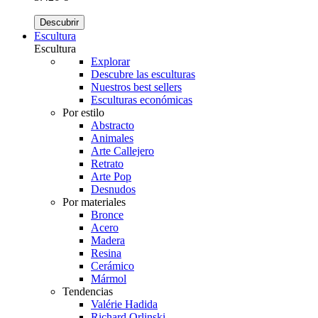
Descubrir
Escultura
Escultura
Explorar
Descubre las esculturas
Nuestros best sellers
Esculturas económicas
Por estilo
Abstracto
Animales
Arte Callejero
Retrato
Arte Pop
Desnudos
Por materiales
Bronce
Acero
Madera
Resina
Cerámico
Mármol
Tendencias
Valérie Hadida
Richard Orlinski