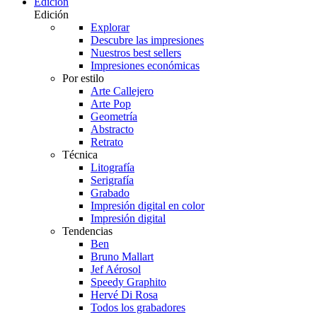
Edición
Edición
Explorar
Descubre las impresiones
Nuestros best sellers
Impresiones económicas
Por estilo
Arte Callejero
Arte Pop
Geometría
Abstracto
Retrato
Técnica
Litografía
Serigrafía
Grabado
Impresión digital en color
Impresión digital
Tendencias
Ben
Bruno Mallart
Jef Aérosol
Speedy Graphito
Hervé Di Rosa
Todos los grabadores