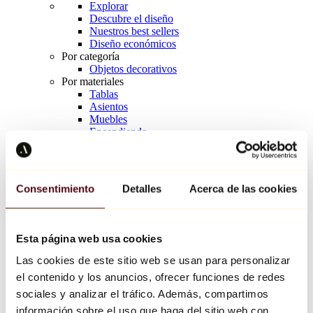
Explorar
Descubre el diseño
Nuestros best sellers
Diseño económicos
Por categoría
Objetos decorativos
Por materiales
Tablas
Asientos
Muebles
Encendiendo
Arte de la mesa
Cerámico
Tendencias
Richard Orlinski
Consentimiento
Detalles
Acerca de las cookies
Keith Haring
Jeff Koons
Yayoi Kusama
Jean-Michel Basquiat
Esta página web usa cookies
Todos los diseñadores
Las cookies de este sitio web se usan para personalizar
el contenido y los anuncios, ofrecer funciones de redes
Obra de la semana
sociales y analizar el tráfico. Además, compartimos
información sobre el uso que haga del sitio web con