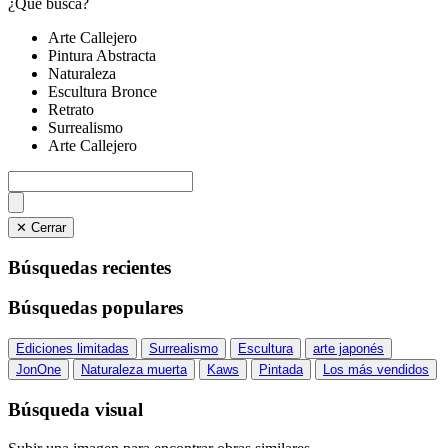
¿Qué busca?
Arte Callejero
Pintura Abstracta
Naturaleza
Escultura Bronce
Retrato
Surrealismo
Arte Callejero
✕ Cerrar
Búsquedas recientes
Búsquedas populares
Ediciones limitadas
Surrealismo
Escultura
arte japonés
JonOne
Naturaleza muerta
Kaws
Pintada
Los más vendidos
Búsqueda visual