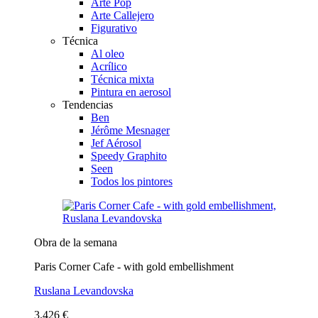
Arte Pop
Arte Callejero
Figurativo
Técnica
Al oleo
Acrílico
Técnica mixta
Pintura en aerosol
Tendencias
Ben
Jérôme Mesnager
Jef Aérosol
Speedy Graphito
Seen
Todos los pintores
Obra de la semana
Paris Corner Cafe - with gold embellishment
Ruslana Levandovska
3.426 €