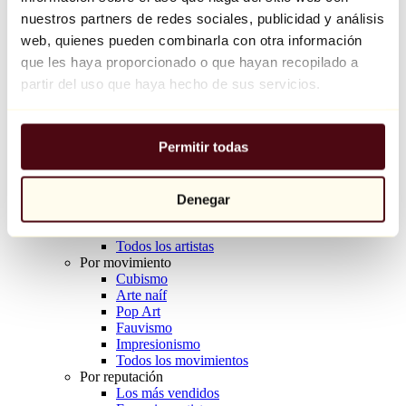
Balloon Dog (Orange)
nuestros partners de redes sociales, publicidad y análisis
Jeff Koons
web, quienes pueden combinarla con otra información
que les haya proporcionado o que hayan recopilado a
10.000 €
partir del uso que haya hecho de sus servicios.
Descubrir
Artistas
Artistas
Permitir todas
Explorar
Todos los pintores
Todos los escultores
Todos los fotógrafos
Denegar
Todos los dibujantes
Todos los diseñadores
Todos los artistas
Por movimiento
Cubismo
Arte naíf
Pop Art
Fauvismo
Impresionismo
Todos los movimientos
Por reputación
Los más vendidos