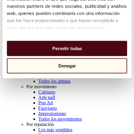
Balloon Dog (Orange)
nuestros partners de redes sociales, publicidad y análisis
Jeff Koons
web, quienes pueden combinarla con otra información
que les haya proporcionado o que hayan recopilado a
10.000 €
partir del uso que haya hecho de sus servicios.
Descubrir
Artistas
Artistas
Permitir todas
Explorar
Todos los pintores
Todos los escultores
Todos los fotógrafos
Denegar
Todos los dibujantes
Todos los diseñadores
Todos los artistas
Por movimiento
Cubismo
Arte naíf
Pop Art
Fauvismo
Impresionismo
Todos los movimientos
Por reputación
Los más vendidos