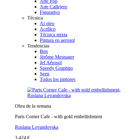
Arte Pop
Arte Callejero
Figurativo
Técnica
Al oleo
Acrílico
Técnica mixta
Pintura en aerosol
Tendencias
Ben
Jérôme Mesnager
Jef Aérosol
Speedy Graphito
Seen
Todos los pintores
Obra de la semana
Paris Corner Cafe - with gold embellishment
Ruslana Levandovska
3.424 €