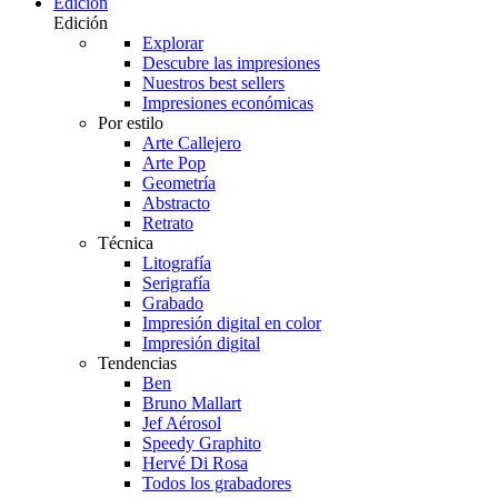
Edición
Edición
Explorar
Descubre las impresiones
Nuestros best sellers
Impresiones económicas
Por estilo
Arte Callejero
Arte Pop
Geometría
Abstracto
Retrato
Técnica
Litografía
Serigrafía
Grabado
Impresión digital en color
Impresión digital
Tendencias
Ben
Bruno Mallart
Jef Aérosol
Speedy Graphito
Hervé Di Rosa
Todos los grabadores