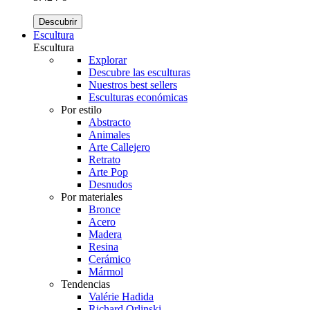
Descubrir
Escultura
Escultura
Explorar
Descubre las esculturas
Nuestros best sellers
Esculturas económicas
Por estilo
Abstracto
Animales
Arte Callejero
Retrato
Arte Pop
Desnudos
Por materiales
Bronce
Acero
Madera
Resina
Cerámico
Mármol
Tendencias
Valérie Hadida
Richard Orlinski