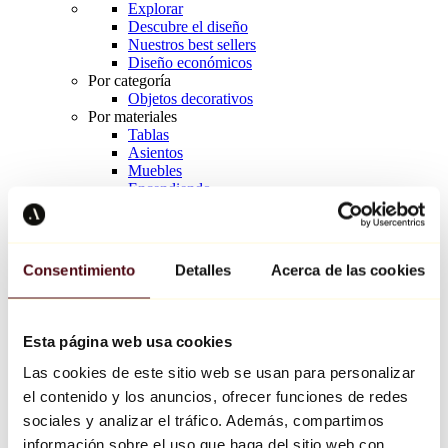
Explorar
Descubre el diseño
Nuestros best sellers
Diseño económicos
Por categoría
Objetos decorativos
Por materiales
Tablas
Asientos
Muebles
Encendiendo
Arte de la mesa
Cerámico
Tendencias
Richard Orlinski
Consentimiento
Detalles
Acerca de las cookies
Keith Haring
Jeff Koons
Yayoi Kusama
Jean-Michel Basquiat
Esta página web usa cookies
Todos los diseñadores
Las cookies de este sitio web se usan para personalizar
el contenido y los anuncios, ofrecer funciones de redes
Obra de la semana
sociales y analizar el tráfico. Además, compartimos
información sobre el uso que haga del sitio web con