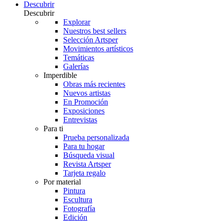
Descubrir
Descubrir
Explorar
Nuestros best sellers
Selección Artsper
Movimientos artísticos
Temáticas
Galerías
Imperdible
Obras más recientes
Nuevos artistas
En Promoción
Exposiciones
Entrevistas
Para ti
Prueba personalizada
Para tu hogar
Búsqueda visual
Revista Artsper
Tarjeta regalo
Por material
Pintura
Escultura
Fotografía
Edición