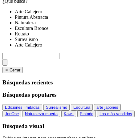
¿Qué busca?
Arte Callejero
Pintura Abstracta
Naturaleza
Escultura Bronce
Retrato
Surrealismo
Arte Callejero
✕ Cerrar
Búsquedas recientes
Búsquedas populares
Ediciones limitadas
Surrealismo
Escultura
arte japonés
JonOne
Naturaleza muerta
Kaws
Pintada
Los más vendidos
Búsqueda visual