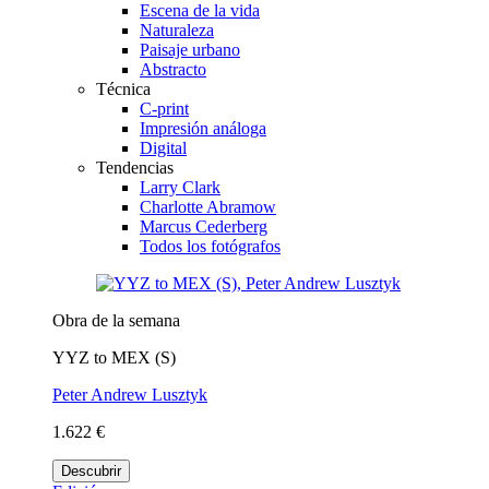
Escena de la vida
Naturaleza
Paisaje urbano
Abstracto
Técnica
C-print
Impresión análoga
Digital
Tendencias
Larry Clark
Charlotte Abramow
Marcus Cederberg
Todos los fotógrafos
Obra de la semana
YYZ to MEX (S)
Peter Andrew Lusztyk
1.622 €
Descubrir