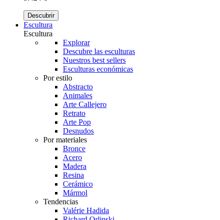
Descubrir
Escultura
Escultura
Explorar
Descubre las esculturas
Nuestros best sellers
Esculturas económicas
Por estilo
Abstracto
Animales
Arte Callejero
Retrato
Arte Pop
Desnudos
Por materiales
Bronce
Acero
Madera
Resina
Cerámico
Mármol
Tendencias
Valérie Hadida
Richard Orlinski