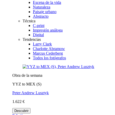
Escena de la vida
Naturaleza
Paisaje urbano
Abstracto
Técnica
C-print
Impresión análoga
Digital
Tendencias
Larry Clark
Charlotte Abramow
Marcus Cederberg
Todos los fotógrafos
Obra de la semana
YYZ to MEX (S)
Peter Andrew Lusztyk
1.622 €
Descubrir