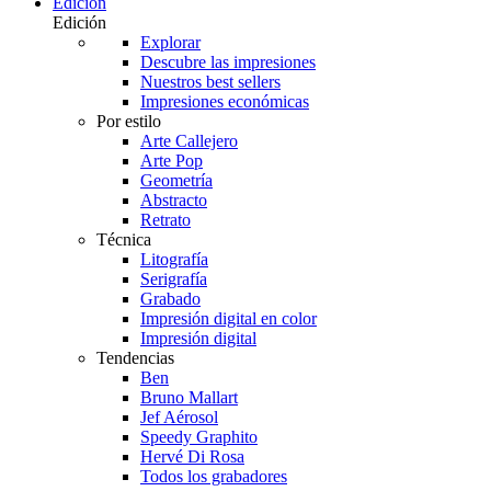
Edición
Edición
Explorar
Descubre las impresiones
Nuestros best sellers
Impresiones económicas
Por estilo
Arte Callejero
Arte Pop
Geometría
Abstracto
Retrato
Técnica
Litografía
Serigrafía
Grabado
Impresión digital en color
Impresión digital
Tendencias
Ben
Bruno Mallart
Jef Aérosol
Speedy Graphito
Hervé Di Rosa
Todos los grabadores