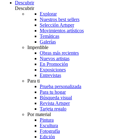
Descubrir
Descubrir
Explorar
Nuestros best sellers
Selección Artsper
Movimientos artísticos
Temáticas
Galerías
Imperdible
Obras más recientes
Nuevos artistas
En Promoción
Exposiciones
Entrevistas
Para ti
Prueba personalizada
Para tu hogar
Búsqueda visual
Revista Artsper
Tarjeta regalo
Por material
Pintura
Escultura
Fotografía
Edición