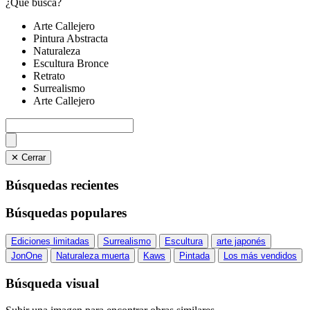
¿Qué busca?
Arte Callejero
Pintura Abstracta
Naturaleza
Escultura Bronce
Retrato
Surrealismo
Arte Callejero
✕ Cerrar
Búsquedas recientes
Búsquedas populares
Ediciones limitadas
Surrealismo
Escultura
arte japonés
JonOne
Naturaleza muerta
Kaws
Pintada
Los más vendidos
Búsqueda visual