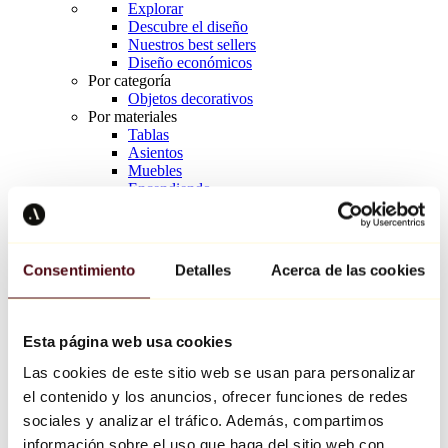
Explorar
Descubre el diseño
Nuestros best sellers
Diseño económicos
Por categoría
Objetos decorativos
Por materiales
Tablas
Asientos
Muebles
Encendiendo
Arte de la mesa
Cerámico
Tendencias
Richard Orlinski
Consentimiento
Detalles
Acerca de las cookies
Keith Haring
Jeff Koons
Yayoi Kusama
Jean-Michel Basquiat
Esta página web usa cookies
Todos los diseñadores
Las cookies de este sitio web se usan para personalizar
el contenido y los anuncios, ofrecer funciones de redes
Obra de la semana
sociales y analizar el tráfico. Además, compartimos
información sobre el uso que haga del sitio web con