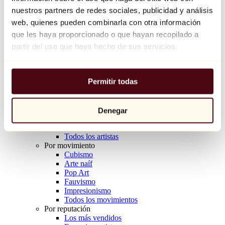
Balloon Dog (Orange)
nuestros partners de redes sociales, publicidad y análisis
Jeff Koons
web, quienes pueden combinarla con otra información
que les haya proporcionado o que hayan recopilado a
10.000 €
partir del uso que haya hecho de sus servicios.
Descubrir
Artistas
Artistas
Permitir todas
Explorar
Todos los pintores
Todos los escultores
Todos los fotógrafos
Denegar
Todos los dibujantes
Todos los diseñadores
Todos los artistas
Por movimiento
Cubismo
Arte naíf
Pop Art
Fauvismo
Impresionismo
Todos los movimientos
Por reputación
Los más vendidos