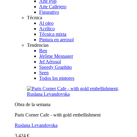
Arte Pop
Arte Callejero
Figurativo
Técnica
Al oleo
Acrílico
Técnica mixta
Pintura en aerosol
Tendencias
Ben
Jérôme Mesnager
Jef Aérosol
Speedy Graphito
Seen
Todos los pintores
Obra de la semana
Paris Corner Cafe - with gold embellishment
Ruslana Levandovska
3.424 €