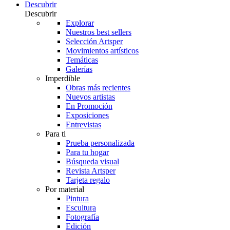
Descubrir
Descubrir
Explorar
Nuestros best sellers
Selección Artsper
Movimientos artísticos
Temáticas
Galerías
Imperdible
Obras más recientes
Nuevos artistas
En Promoción
Exposiciones
Entrevistas
Para ti
Prueba personalizada
Para tu hogar
Búsqueda visual
Revista Artsper
Tarjeta regalo
Por material
Pintura
Escultura
Fotografía
Edición