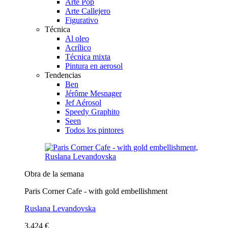
Arte Pop
Arte Callejero
Figurativo
Técnica
Al oleo
Acrílico
Técnica mixta
Pintura en aerosol
Tendencias
Ben
Jérôme Mesnager
Jef Aérosol
Speedy Graphito
Seen
Todos los pintores
Obra de la semana
Paris Corner Cafe - with gold embellishment
Ruslana Levandovska
3.424 €