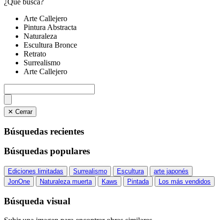
¿Qué busca?
Arte Callejero
Pintura Abstracta
Naturaleza
Escultura Bronce
Retrato
Surrealismo
Arte Callejero
✕ Cerrar
Búsquedas recientes
Búsquedas populares
Ediciones limitadas
Surrealismo
Escultura
arte japonés
JonOne
Naturaleza muerta
Kaws
Pintada
Los más vendidos
Búsqueda visual