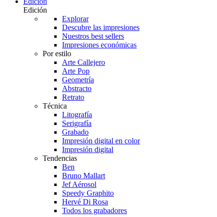
Edición
Edición
Explorar
Descubre las impresiones
Nuestros best sellers
Impresiones económicas
Por estilo
Arte Callejero
Arte Pop
Geometría
Abstracto
Retrato
Técnica
Litografía
Serigrafía
Grabado
Impresión digital en color
Impresión digital
Tendencias
Ben
Bruno Mallart
Jef Aérosol
Speedy Graphito
Hervé Di Rosa
Todos los grabadores