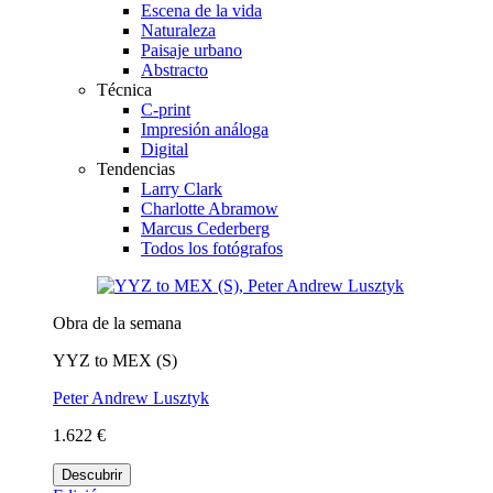
Escena de la vida
Naturaleza
Paisaje urbano
Abstracto
Técnica
C-print
Impresión análoga
Digital
Tendencias
Larry Clark
Charlotte Abramow
Marcus Cederberg
Todos los fotógrafos
Obra de la semana
YYZ to MEX (S)
Peter Andrew Lusztyk
1.622 €
Descubrir