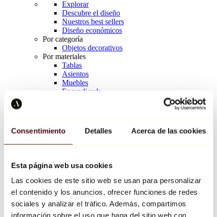
Explorar
Descubre el diseño
Nuestros best sellers
Diseño económicos
Por categoría
Objetos decorativos
Por materiales
Tablas
Asientos
Muebles
Encendiendo
Arte de la mesa
Cerámico
Tendencias
Richard Orlinski
Consentimiento
Detalles
Acerca de las cookies
Keith Haring
Jeff Koons
Yayoi Kusama
Jean-Michel Basquiat
Esta página web usa cookies
Todos los diseñadores
Las cookies de este sitio web se usan para personalizar
el contenido y los anuncios, ofrecer funciones de redes
Obra de la semana
sociales y analizar el tráfico. Además, compartimos
información sobre el uso que haga del sitio web con