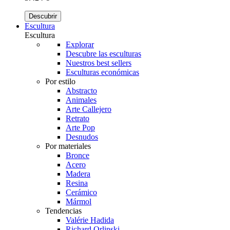
Descubrir
Escultura
Escultura
Explorar
Descubre las esculturas
Nuestros best sellers
Esculturas económicas
Por estilo
Abstracto
Animales
Arte Callejero
Retrato
Arte Pop
Desnudos
Por materiales
Bronce
Acero
Madera
Resina
Cerámico
Mármol
Tendencias
Valérie Hadida
Richard Orlinski