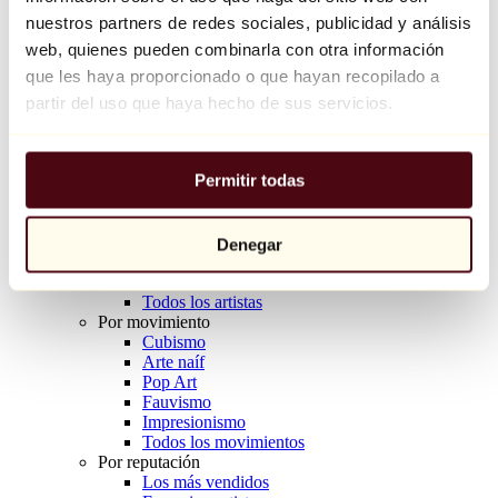
Balloon Dog (Orange)
nuestros partners de redes sociales, publicidad y análisis
Jeff Koons
web, quienes pueden combinarla con otra información
que les haya proporcionado o que hayan recopilado a
10.000 €
partir del uso que haya hecho de sus servicios.
Descubrir
Artistas
Artistas
Permitir todas
Explorar
Todos los pintores
Todos los escultores
Todos los fotógrafos
Denegar
Todos los dibujantes
Todos los diseñadores
Todos los artistas
Por movimiento
Cubismo
Arte naíf
Pop Art
Fauvismo
Impresionismo
Todos los movimientos
Por reputación
Los más vendidos