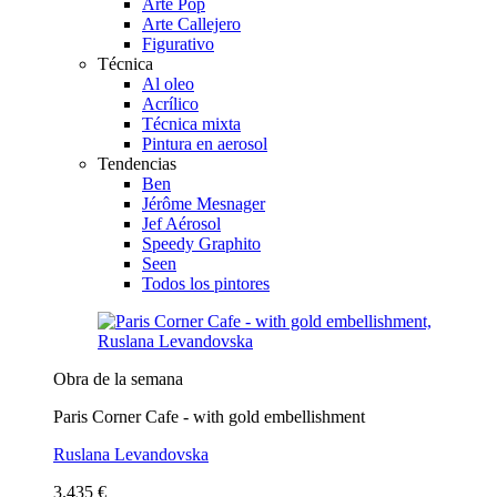
Arte Pop
Arte Callejero
Figurativo
Técnica
Al oleo
Acrílico
Técnica mixta
Pintura en aerosol
Tendencias
Ben
Jérôme Mesnager
Jef Aérosol
Speedy Graphito
Seen
Todos los pintores
Obra de la semana
Paris Corner Cafe - with gold embellishment
Ruslana Levandovska
3.435 €