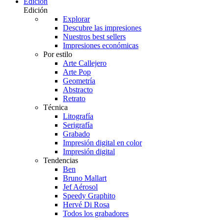
Edición
Edición
Explorar
Descubre las impresiones
Nuestros best sellers
Impresiones económicas
Por estilo
Arte Callejero
Arte Pop
Geometría
Abstracto
Retrato
Técnica
Litografía
Serigrafía
Grabado
Impresión digital en color
Impresión digital
Tendencias
Ben
Bruno Mallart
Jef Aérosol
Speedy Graphito
Hervé Di Rosa
Todos los grabadores