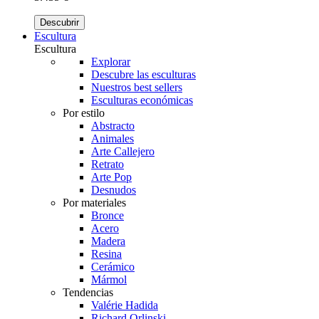
Descubrir
Escultura
Escultura
Explorar
Descubre las esculturas
Nuestros best sellers
Esculturas económicas
Por estilo
Abstracto
Animales
Arte Callejero
Retrato
Arte Pop
Desnudos
Por materiales
Bronce
Acero
Madera
Resina
Cerámico
Mármol
Tendencias
Valérie Hadida
Richard Orlinski