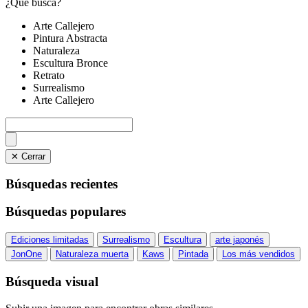
¿Qué busca?
Arte Callejero
Pintura Abstracta
Naturaleza
Escultura Bronce
Retrato
Surrealismo
Arte Callejero
✕ Cerrar
Búsquedas recientes
Búsquedas populares
Ediciones limitadas
Surrealismo
Escultura
arte japonés
JonOne
Naturaleza muerta
Kaws
Pintada
Los más vendidos
Búsqueda visual