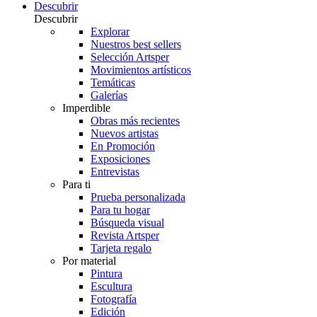
Descubrir
Descubrir
Explorar
Nuestros best sellers
Selección Artsper
Movimientos artísticos
Temáticas
Galerías
Imperdible
Obras más recientes
Nuevos artistas
En Promoción
Exposiciones
Entrevistas
Para ti
Prueba personalizada
Para tu hogar
Búsqueda visual
Revista Artsper
Tarjeta regalo
Por material
Pintura
Escultura
Fotografía
Edición