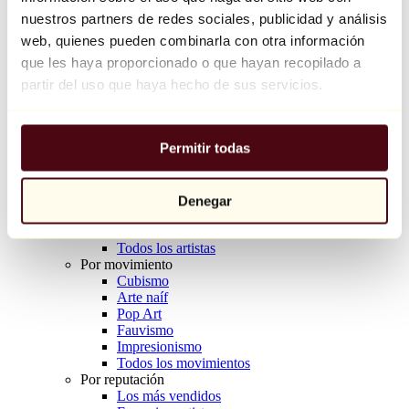
Balloon Dog (Orange)
nuestros partners de redes sociales, publicidad y análisis
Jeff Koons
web, quienes pueden combinarla con otra información
que les haya proporcionado o que hayan recopilado a
10.000 €
partir del uso que haya hecho de sus servicios.
Descubrir
Artistas
Artistas
Permitir todas
Explorar
Todos los pintores
Todos los escultores
Todos los fotógrafos
Denegar
Todos los dibujantes
Todos los diseñadores
Todos los artistas
Por movimiento
Cubismo
Arte naíf
Pop Art
Fauvismo
Impresionismo
Todos los movimientos
Por reputación
Los más vendidos