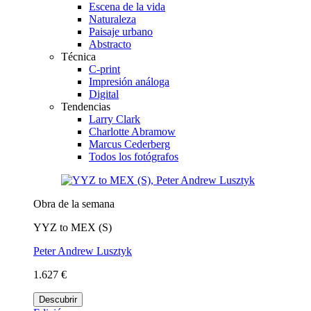
Escena de la vida
Naturaleza
Paisaje urbano
Abstracto
Técnica
C-print
Impresión análoga
Digital
Tendencias
Larry Clark
Charlotte Abramow
Marcus Cederberg
Todos los fotógrafos
Obra de la semana
YYZ to MEX (S)
Peter Andrew Lusztyk
1.627 €
Descubrir