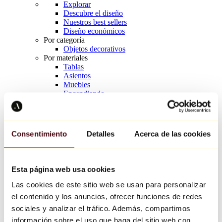
Explorar
Descubre el diseño
Nuestros best sellers
Diseño económicos
Por categoría
Objetos decorativos
Por materiales
Tablas
Asientos
Muebles
Encendiendo
Arte de la mesa
Cerámico
Tendencias
Richard Orlinski
Consentimiento
Detalles
Acerca de las cookies
Keith Haring
Jeff Koons
Yayoi Kusama
Jean-Michel Basquiat
Esta página web usa cookies
Todos los diseñadores
Las cookies de este sitio web se usan para personalizar
el contenido y los anuncios, ofrecer funciones de redes
Obra de la semana
sociales y analizar el tráfico. Además, compartimos
información sobre el uso que haga del sitio web con