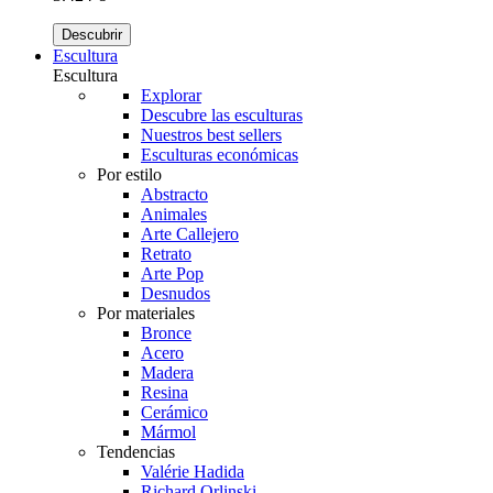
Descubrir
Escultura
Escultura
Explorar
Descubre las esculturas
Nuestros best sellers
Esculturas económicas
Por estilo
Abstracto
Animales
Arte Callejero
Retrato
Arte Pop
Desnudos
Por materiales
Bronce
Acero
Madera
Resina
Cerámico
Mármol
Tendencias
Valérie Hadida
Richard Orlinski