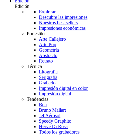
Edición
Edición
Explorar
Descubre las impresiones
Nuestros best sellers
Impresiones económicas
Por estilo
Arte Callejero
Arte Pop
Geometría
Abstracto
Retrato
Técnica
Litografía
Serigrafía
Grabado
Impresión digital en color
Impresión digital
Tendencias
Ben
Bruno Mallart
Jef Aérosol
Speedy Graphito
Hervé Di Rosa
Todos los grabadores