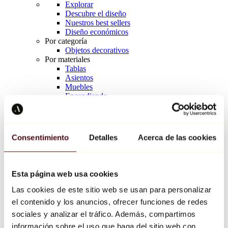
Explorar
Descubre el diseño
Nuestros best sellers
Diseño económicos
Por categoría
Objetos decorativos
Por materiales
Tablas
Asientos
Muebles
Encendiendo
Arte de la mesa
Cerámico
Tendencias
Richard Orlinski
Consentimiento
Detalles
Acerca de las cookies
Keith Haring
Jeff Koons
Yayoi Kusama
Jean-Michel Basquiat
Esta página web usa cookies
Todos los diseñadores
Las cookies de este sitio web se usan para personalizar
el contenido y los anuncios, ofrecer funciones de redes
Obra de la semana
sociales y analizar el tráfico. Además, compartimos
información sobre el uso que haga del sitio web con