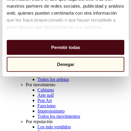
Balloon Dog (Orange)
nuestros partners de redes sociales, publicidad y análisis
Jeff Koons
web, quienes pueden combinarla con otra información
que les haya proporcionado o que hayan recopilado a
10.000 €
partir del uso que haya hecho de sus servicios.
Descubrir
Artistas
Artistas
Permitir todas
Explorar
Todos los pintores
Todos los escultores
Todos los fotógrafos
Denegar
Todos los dibujantes
Todos los diseñadores
Todos los artistas
Por movimiento
Cubismo
Arte naíf
Pop Art
Fauvismo
Impresionismo
Todos los movimientos
Por reputación
Los más vendidos