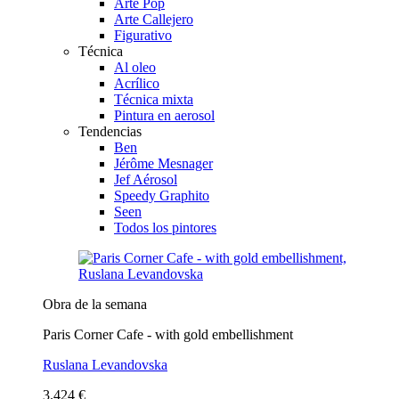
Arte Pop
Arte Callejero
Figurativo
Técnica
Al oleo
Acrílico
Técnica mixta
Pintura en aerosol
Tendencias
Ben
Jérôme Mesnager
Jef Aérosol
Speedy Graphito
Seen
Todos los pintores
Obra de la semana
Paris Corner Cafe - with gold embellishment
Ruslana Levandovska
3.424 €