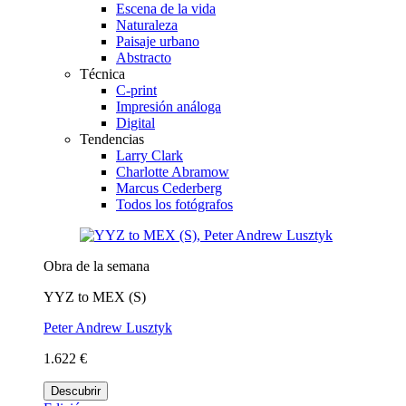
Escena de la vida
Naturaleza
Paisaje urbano
Abstracto
Técnica
C-print
Impresión análoga
Digital
Tendencias
Larry Clark
Charlotte Abramow
Marcus Cederberg
Todos los fotógrafos
Obra de la semana
YYZ to MEX (S)
Peter Andrew Lusztyk
1.622 €
Descubrir