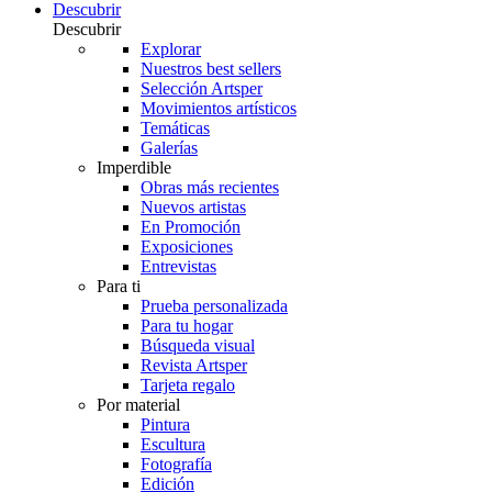
Descubrir
Descubrir
Explorar
Nuestros best sellers
Selección Artsper
Movimientos artísticos
Temáticas
Galerías
Imperdible
Obras más recientes
Nuevos artistas
En Promoción
Exposiciones
Entrevistas
Para ti
Prueba personalizada
Para tu hogar
Búsqueda visual
Revista Artsper
Tarjeta regalo
Por material
Pintura
Escultura
Fotografía
Edición