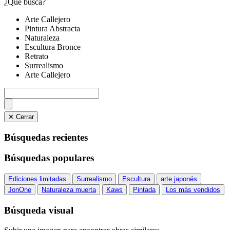
¿Qué busca?
Arte Callejero
Pintura Abstracta
Naturaleza
Escultura Bronce
Retrato
Surrealismo
Arte Callejero
✕ Cerrar
Búsquedas recientes
Búsquedas populares
Ediciones limitadas
Surrealismo
Escultura
arte japonés
JonOne
Naturaleza muerta
Kaws
Pintada
Los más vendidos
Búsqueda visual