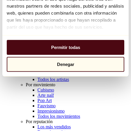
Balloon Dog (Orange)
nuestros partners de redes sociales, publicidad y análisis
Jeff Koons
web, quienes pueden combinarla con otra información
que les haya proporcionado o que hayan recopilado a
10.000 €
partir del uso que haya hecho de sus servicios.
Descubrir
Artistas
Artistas
Permitir todas
Explorar
Todos los pintores
Todos los escultores
Todos los fotógrafos
Denegar
Todos los dibujantes
Todos los diseñadores
Todos los artistas
Por movimiento
Cubismo
Arte naíf
Pop Art
Fauvismo
Impresionismo
Todos los movimientos
Por reputación
Los más vendidos