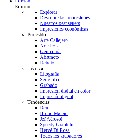
Edición
Edición
Explorar
Descubre las impresiones
Nuestros best sellers
Impresiones económicas
Por estilo
Arte Callejero
Arte Pop
Geometría
Abstracto
Retrato
Técnica
Litografía
Serigrafía
Grabado
Impresión digital en color
Impresión digital
Tendencias
Ben
Bruno Mallart
Jef Aérosol
Speedy Graphito
Hervé Di Rosa
Todos los grabadores