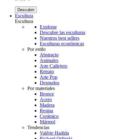
Descubrir
Escultura
Escultura
Explorar
Descubre las esculturas
Nuestros best sellers
Esculturas económicas
Por estilo
Abstracto
Animales
Arte Callejero
Retrato
Arte Pop
Desnudos
Por materiales
Bronce
Acero
Madera
Resina
Cerámico
Mármol
Tendencias
Valérie Hadida
Richard Orlinski