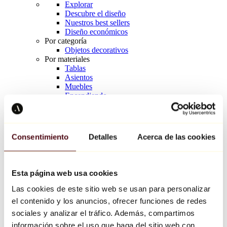
Explorar
Descubre el diseño
Nuestros best sellers
Diseño económicos
Por categoría
Objetos decorativos
Por materiales
Tablas
Asientos
Muebles
Encendiendo
Arte de la mesa
Cerámico
Tendencias
Richard Orlinski
Consentimiento
Detalles
Acerca de las cookies
Keith Haring
Jeff Koons
Yayoi Kusama
Jean-Michel Basquiat
Esta página web usa cookies
Todos los diseñadores
Las cookies de este sitio web se usan para personalizar
el contenido y los anuncios, ofrecer funciones de redes
Obra de la semana
sociales y analizar el tráfico. Además, compartimos
información sobre el uso que haga del sitio web con