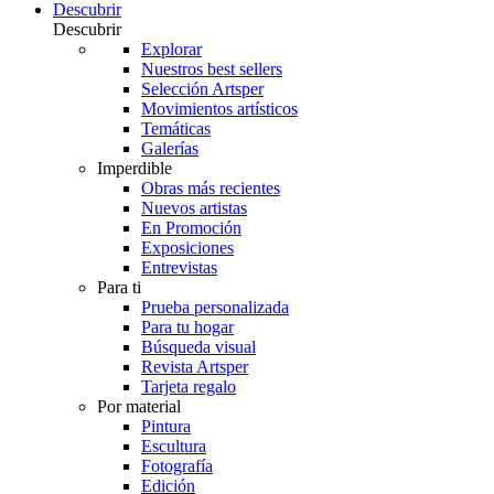
Descubrir
Descubrir
Explorar
Nuestros best sellers
Selección Artsper
Movimientos artísticos
Temáticas
Galerías
Imperdible
Obras más recientes
Nuevos artistas
En Promoción
Exposiciones
Entrevistas
Para ti
Prueba personalizada
Para tu hogar
Búsqueda visual
Revista Artsper
Tarjeta regalo
Por material
Pintura
Escultura
Fotografía
Edición