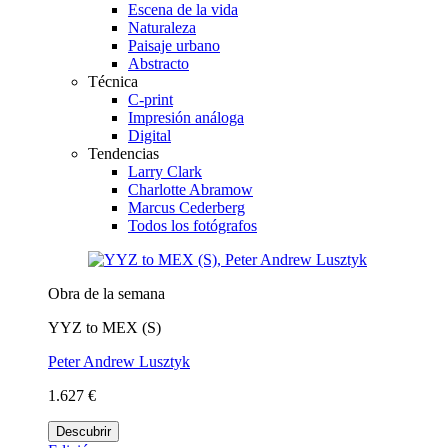
Escena de la vida
Naturaleza
Paisaje urbano
Abstracto
Técnica
C-print
Impresión análoga
Digital
Tendencias
Larry Clark
Charlotte Abramow
Marcus Cederberg
Todos los fotógrafos
Obra de la semana
YYZ to MEX (S)
Peter Andrew Lusztyk
1.627 €
Descubrir