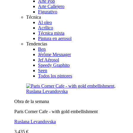
Arte Pop
Arte Callejero
Figurativo
Técnica
Al oleo
Acrílico
Técnica mixta
Pintura en aerosol
Tendencias
Ben
Jérôme Mesnager
Jef Aérosol
Speedy Graphito
Seen
Todos los pintores
Obra de la semana
Paris Corner Cafe - with gold embellishment
Ruslana Levandovska
3.435 €