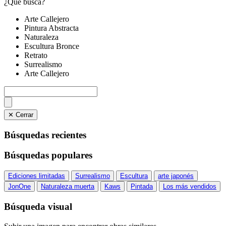
¿Qué busca?
Arte Callejero
Pintura Abstracta
Naturaleza
Escultura Bronce
Retrato
Surrealismo
Arte Callejero
✕ Cerrar
Búsquedas recientes
Búsquedas populares
Ediciones limitadas
Surrealismo
Escultura
arte japonés
JonOne
Naturaleza muerta
Kaws
Pintada
Los más vendidos
Búsqueda visual