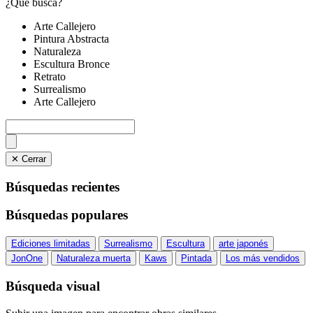
¿Qué busca?
Arte Callejero
Pintura Abstracta
Naturaleza
Escultura Bronce
Retrato
Surrealismo
Arte Callejero
✕ Cerrar
Búsquedas recientes
Búsquedas populares
Ediciones limitadas
Surrealismo
Escultura
arte japonés
JonOne
Naturaleza muerta
Kaws
Pintada
Los más vendidos
Búsqueda visual