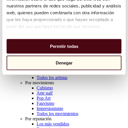
Balloon Dog (Orange)
nuestros partners de redes sociales, publicidad y análisis
Jeff Koons
web, quienes pueden combinarla con otra información
que les haya proporcionado o que hayan recopilado a
10.000 €
partir del uso que haya hecho de sus servicios.
Descubrir
Artistas
Artistas
Permitir todas
Explorar
Todos los pintores
Todos los escultores
Todos los fotógrafos
Denegar
Todos los dibujantes
Todos los diseñadores
Todos los artistas
Por movimiento
Cubismo
Arte naíf
Pop Art
Fauvismo
Impresionismo
Todos los movimientos
Por reputación
Los más vendidos