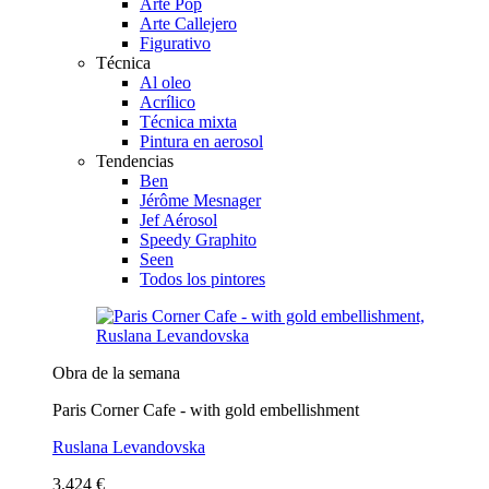
Arte Pop
Arte Callejero
Figurativo
Técnica
Al oleo
Acrílico
Técnica mixta
Pintura en aerosol
Tendencias
Ben
Jérôme Mesnager
Jef Aérosol
Speedy Graphito
Seen
Todos los pintores
Obra de la semana
Paris Corner Cafe - with gold embellishment
Ruslana Levandovska
3.424 €