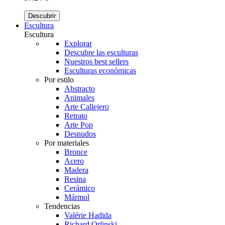
Descubrir
Escultura
Escultura
Explorar
Descubre las esculturas
Nuestros best sellers
Esculturas económicas
Por estilo
Abstracto
Animales
Arte Callejero
Retrato
Arte Pop
Desnudos
Por materiales
Bronce
Acero
Madera
Resina
Cerámico
Mármol
Tendencias
Valérie Hadida
Richard Orlinski