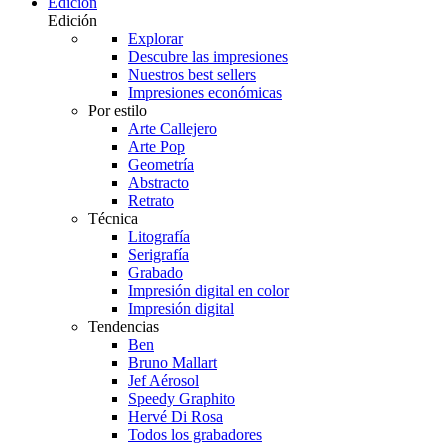
Edición
Edición
Explorar
Descubre las impresiones
Nuestros best sellers
Impresiones económicas
Por estilo
Arte Callejero
Arte Pop
Geometría
Abstracto
Retrato
Técnica
Litografía
Serigrafía
Grabado
Impresión digital en color
Impresión digital
Tendencias
Ben
Bruno Mallart
Jef Aérosol
Speedy Graphito
Hervé Di Rosa
Todos los grabadores