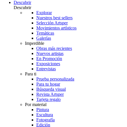
Descubrir
Descubrir
Explorar
Nuestros best sellers
Selección Artsper
Movimientos artísticos
Temáticas
Galerías
Imperdible
Obras más recientes
Nuevos artistas
En Promoción
Exposiciones
Entrevistas
Para ti
Prueba personalizada
Para tu hogar
Búsqueda visual
Revista Artsper
Tarjeta regalo
Por material
Pintura
Escultura
Fotografía
Edición