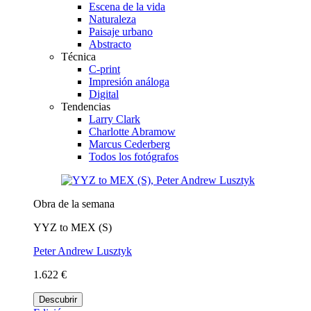
Escena de la vida
Naturaleza
Paisaje urbano
Abstracto
Técnica
C-print
Impresión análoga
Digital
Tendencias
Larry Clark
Charlotte Abramow
Marcus Cederberg
Todos los fotógrafos
Obra de la semana
YYZ to MEX (S)
Peter Andrew Lusztyk
1.622 €
Descubrir