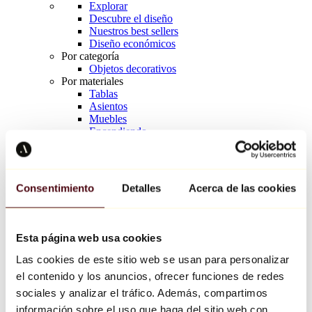
Explorar
Descubre el diseño
Nuestros best sellers
Diseño económicos
Por categoría
Objetos decorativos
Por materiales
Tablas
Asientos
Muebles
Encendiendo
Arte de la mesa
Cerámico
Tendencias
Richard Orlinski
Consentimiento
Detalles
Acerca de las cookies
Keith Haring
Jeff Koons
Yayoi Kusama
Jean-Michel Basquiat
Esta página web usa cookies
Todos los diseñadores
Las cookies de este sitio web se usan para personalizar
el contenido y los anuncios, ofrecer funciones de redes
Obra de la semana
sociales y analizar el tráfico. Además, compartimos
información sobre el uso que haga del sitio web con