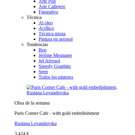
Arte Pop
Arte Callejero
Figurativo
Técnica
Al oleo
Acrílico
Técnica mixta
Pintura en aerosol
Tendencias
Ben
Jérôme Mesnager
Jef Aérosol
Speedy Graphito
Seen
Todos los pintores
Obra de la semana
Paris Corner Cafe - with gold embellishment
Ruslana Levandovska
3.424 €