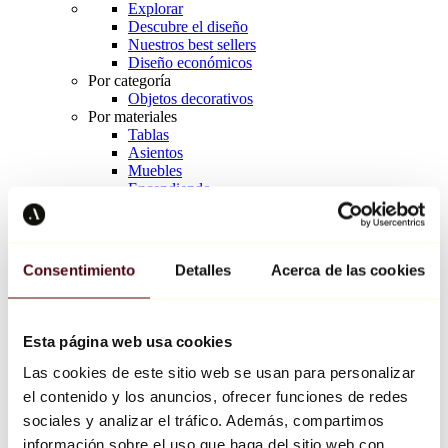
Explorar
Descubre el diseño
Nuestros best sellers
Diseño económicos
Por categoría
Objetos decorativos
Por materiales
Tablas
Asientos
Muebles
Encendiendo
Arte de la mesa
Cerámico
Tendencias
Richard Orlinski
Consentimiento
Detalles
Acerca de las cookies
Keith Haring
Jeff Koons
Yayoi Kusama
Jean-Michel Basquiat
Esta página web usa cookies
Todos los diseñadores
Las cookies de este sitio web se usan para personalizar
el contenido y los anuncios, ofrecer funciones de redes
Obra de la semana
sociales y analizar el tráfico. Además, compartimos
información sobre el uso que haga del sitio web con