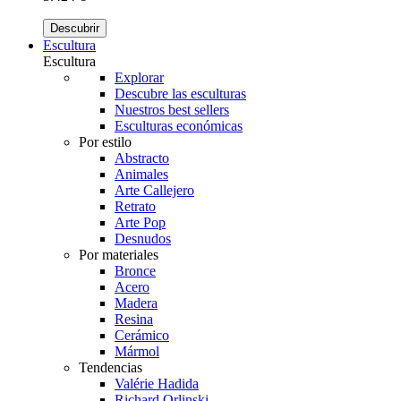
Descubrir
Escultura
Escultura
Explorar
Descubre las esculturas
Nuestros best sellers
Esculturas económicas
Por estilo
Abstracto
Animales
Arte Callejero
Retrato
Arte Pop
Desnudos
Por materiales
Bronce
Acero
Madera
Resina
Cerámico
Mármol
Tendencias
Valérie Hadida
Richard Orlinski