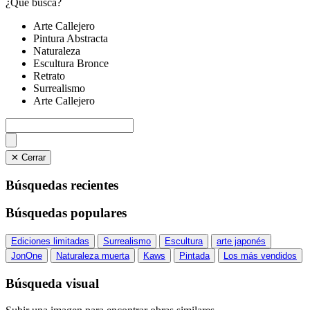
¿Qué busca?
Arte Callejero
Pintura Abstracta
Naturaleza
Escultura Bronce
Retrato
Surrealismo
Arte Callejero
✕ Cerrar
Búsquedas recientes
Búsquedas populares
Ediciones limitadas
Surrealismo
Escultura
arte japonés
JonOne
Naturaleza muerta
Kaws
Pintada
Los más vendidos
Búsqueda visual