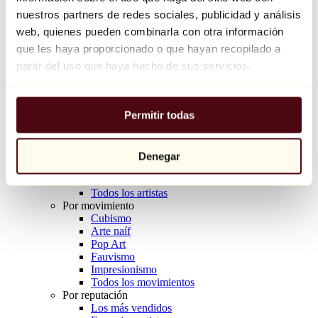
Balloon Dog (Orange)
nuestros partners de redes sociales, publicidad y análisis
Jeff Koons
web, quienes pueden combinarla con otra información
que les haya proporcionado o que hayan recopilado a
10.000 €
partir del uso que haya hecho de sus servicios.
Descubrir
Artistas
Artistas
Permitir todas
Explorar
Todos los pintores
Todos los escultores
Todos los fotógrafos
Denegar
Todos los dibujantes
Todos los diseñadores
Todos los artistas
Por movimiento
Cubismo
Arte naíf
Pop Art
Fauvismo
Impresionismo
Todos los movimientos
Por reputación
Los más vendidos