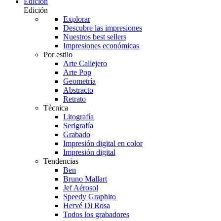
Edición
Edición
Explorar
Descubre las impresiones
Nuestros best sellers
Impresiones económicas
Por estilo
Arte Callejero
Arte Pop
Geometría
Abstracto
Retrato
Técnica
Litografía
Serigrafía
Grabado
Impresión digital en color
Impresión digital
Tendencias
Ben
Bruno Mallart
Jef Aérosol
Speedy Graphito
Hervé Di Rosa
Todos los grabadores