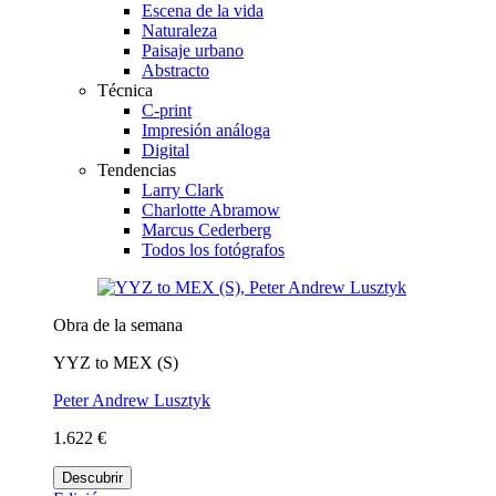
Escena de la vida
Naturaleza
Paisaje urbano
Abstracto
Técnica
C-print
Impresión análoga
Digital
Tendencias
Larry Clark
Charlotte Abramow
Marcus Cederberg
Todos los fotógrafos
Obra de la semana
YYZ to MEX (S)
Peter Andrew Lusztyk
1.622 €
Descubrir