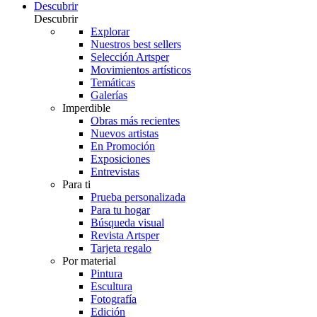
Descubrir
Descubrir
Explorar
Nuestros best sellers
Selección Artsper
Movimientos artísticos
Temáticas
Galerías
Imperdible
Obras más recientes
Nuevos artistas
En Promoción
Exposiciones
Entrevistas
Para ti
Prueba personalizada
Para tu hogar
Búsqueda visual
Revista Artsper
Tarjeta regalo
Por material
Pintura
Escultura
Fotografía
Edición