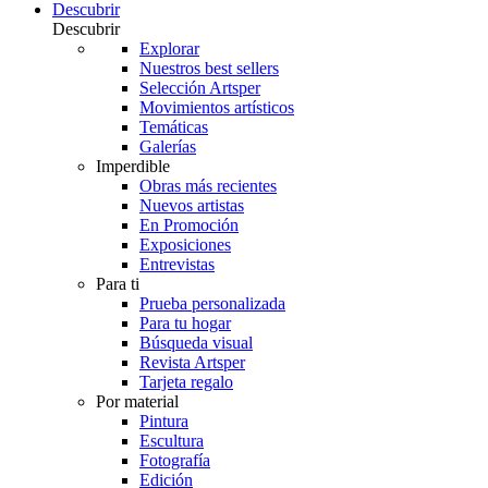
Descubrir
Descubrir
Explorar
Nuestros best sellers
Selección Artsper
Movimientos artísticos
Temáticas
Galerías
Imperdible
Obras más recientes
Nuevos artistas
En Promoción
Exposiciones
Entrevistas
Para ti
Prueba personalizada
Para tu hogar
Búsqueda visual
Revista Artsper
Tarjeta regalo
Por material
Pintura
Escultura
Fotografía
Edición