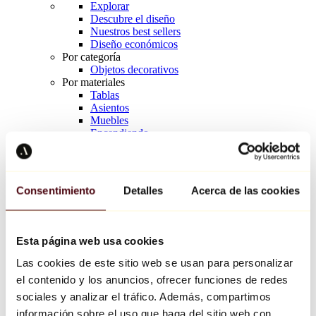
Explorar
Descubre el diseño
Nuestros best sellers
Diseño económicos
Por categoría
Objetos decorativos
Por materiales
Tablas
Asientos
Muebles
Encendiendo
Arte de la mesa
Cerámico
Tendencias
Richard Orlinski
Consentimiento
Detalles
Acerca de las cookies
Keith Haring
Jeff Koons
Yayoi Kusama
Jean-Michel Basquiat
Esta página web usa cookies
Todos los diseñadores
Las cookies de este sitio web se usan para personalizar
el contenido y los anuncios, ofrecer funciones de redes
Obra de la semana
sociales y analizar el tráfico. Además, compartimos
información sobre el uso que haga del sitio web con