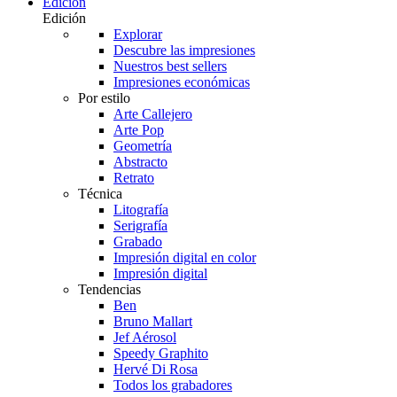
Edición
Edición
Explorar
Descubre las impresiones
Nuestros best sellers
Impresiones económicas
Por estilo
Arte Callejero
Arte Pop
Geometría
Abstracto
Retrato
Técnica
Litografía
Serigrafía
Grabado
Impresión digital en color
Impresión digital
Tendencias
Ben
Bruno Mallart
Jef Aérosol
Speedy Graphito
Hervé Di Rosa
Todos los grabadores