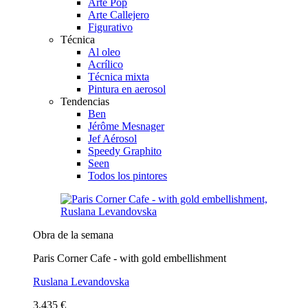
Arte Pop
Arte Callejero
Figurativo
Técnica
Al oleo
Acrílico
Técnica mixta
Pintura en aerosol
Tendencias
Ben
Jérôme Mesnager
Jef Aérosol
Speedy Graphito
Seen
Todos los pintores
Obra de la semana
Paris Corner Cafe - with gold embellishment
Ruslana Levandovska
3.435 €