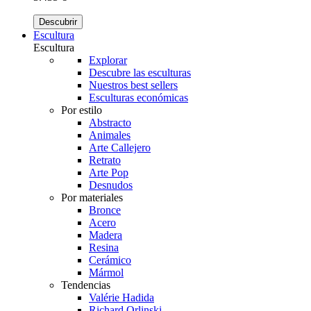
Descubrir
Escultura
Escultura
Explorar
Descubre las esculturas
Nuestros best sellers
Esculturas económicas
Por estilo
Abstracto
Animales
Arte Callejero
Retrato
Arte Pop
Desnudos
Por materiales
Bronce
Acero
Madera
Resina
Cerámico
Mármol
Tendencias
Valérie Hadida
Richard Orlinski