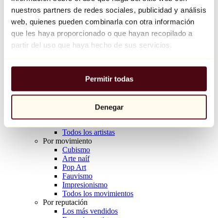
Balloon Dog (Orange)
nuestros partners de redes sociales, publicidad y análisis
Jeff Koons
web, quienes pueden combinarla con otra información
que les haya proporcionado o que hayan recopilado a
10.000 €
partir del uso que haya hecho de sus servicios.
Descubrir
Artistas
Artistas
Permitir todas
Explorar
Todos los pintores
Todos los escultores
Todos los fotógrafos
Denegar
Todos los dibujantes
Todos los diseñadores
Todos los artistas
Por movimiento
Cubismo
Arte naíf
Pop Art
Fauvismo
Impresionismo
Todos los movimientos
Por reputación
Los más vendidos