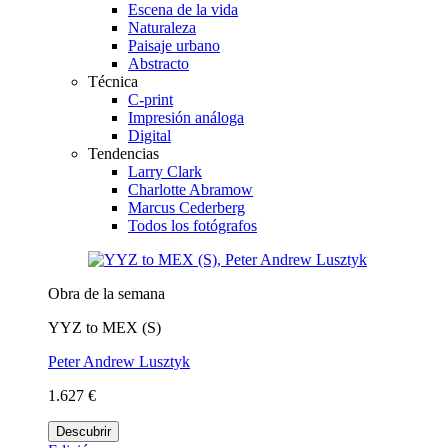
Escena de la vida
Naturaleza
Paisaje urbano
Abstracto
Técnica
C-print
Impresión análoga
Digital
Tendencias
Larry Clark
Charlotte Abramow
Marcus Cederberg
Todos los fotógrafos
Obra de la semana
YYZ to MEX (S)
Peter Andrew Lusztyk
1.627 €
Descubrir