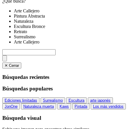
¿Qué busca?
Arte Callejero
Pintura Abstracta
Naturaleza
Escultura Bronce
Retrato
Surrealismo
Arte Callejero
✕ Cerrar
Búsquedas recientes
Búsquedas populares
Ediciones limitadas
Surrealismo
Escultura
arte japonés
JonOne
Naturaleza muerta
Kaws
Pintada
Los más vendidos
Búsqueda visual