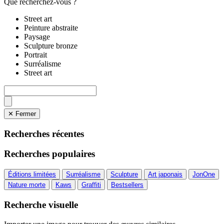
Que recherchez-vous ?
Street art
Peinture abstraite
Paysage
Sculpture bronze
Portrait
Surréalisme
Street art
✕ Fermer
Recherches récentes
Recherches populaires
Éditions limitées
Surréalisme
Sculpture
Art japonais
JonOne
Nature morte
Kaws
Graffiti
Bestsellers
Recherche visuelle