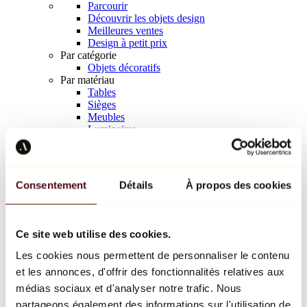
Parcourir
Découvrir les objets design
Meilleures ventes
Design à petit prix
Par catégorie
Objets décoratifs
Par matériau
Tables
Sièges
Meubles
Luminaires
Art de la table
Céramique
Tendances
Richard Orlinski
Consentement
Détails
À propos des cookies
Keith Haring
Jeff Koons
Yayoi Kusama
Jean-Michel Basquiat
Ce site web utilise des cookies.
Tous les designers
Les cookies nous permettent de personnaliser le contenu
et les annonces, d'offrir des fonctionnalités relatives aux
Œuvre de la semaine
médias sociaux et d'analyser notre trafic. Nous
partageons également des informations sur l'utilisation de