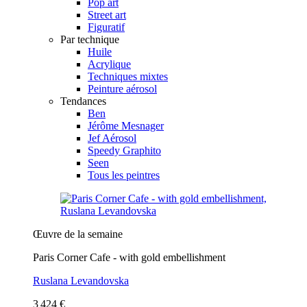
Pop art
Street art
Figuratif
Par technique
Huile
Acrylique
Techniques mixtes
Peinture aérosol
Tendances
Ben
Jérôme Mesnager
Jef Aérosol
Speedy Graphito
Seen
Tous les peintres
Œuvre de la semaine
Paris Corner Cafe - with gold embellishment
Ruslana Levandovska
3 424 €