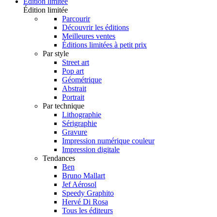
Édition limitée
Édition limitée
Parcourir
Découvrir les éditions
Meilleures ventes
Éditions limitées à petit prix
Par style
Street art
Pop art
Géométrique
Abstrait
Portrait
Par technique
Lithographie
Sérigraphie
Gravure
Impression numérique couleur
Impression digitale
Tendances
Ben
Bruno Mallart
Jef Aérosol
Speedy Graphito
Hervé Di Rosa
Tous les éditeurs