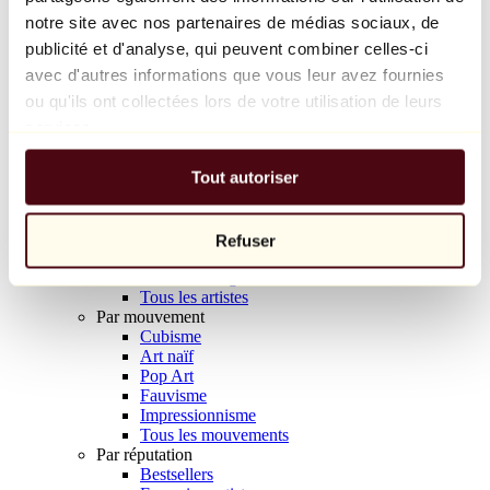
Balloon Dog (Orange)
notre site avec nos partenaires de médias sociaux, de
Jeff Koons
publicité et d'analyse, qui peuvent combiner celles-ci
avec d'autres informations que vous leur avez fournies
10 000 €
ou qu'ils ont collectées lors de votre utilisation de leurs
Découvrir
services.
Artistes
Artistes
Tout autoriser
Parcourir
Tous les peintres
Tous les sculpteurs
Tous les photographes
Refuser
Tous les dessinateurs
Tous les designers
Tous les artistes
Par mouvement
Cubisme
Art naïf
Pop Art
Fauvisme
Impressionnisme
Tous les mouvements
Par réputation
Bestsellers