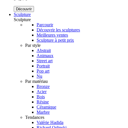
Découvrir
Sculpture
Sculpture
Parcourir
Découvrir les sculptures
Meilleures ventes
Sculpture à petit prix
Par style
Abstrait
Animaux
Street art
Portrait
Pop art
Nu
Par matériau
Bronze
Acier
Bois
Résine
Céramique
Marbre
Tendances
Valérie Hadida
Richard Orlinski