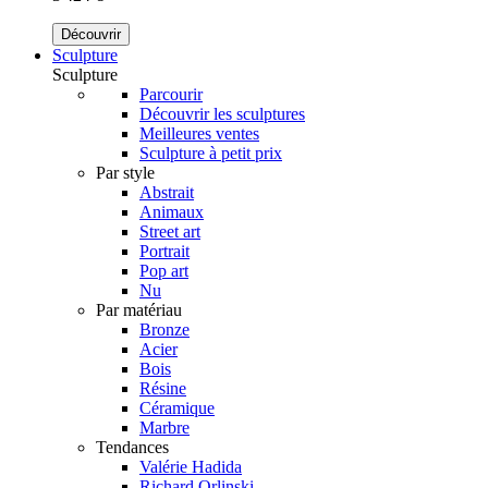
Découvrir
Sculpture
Sculpture
Parcourir
Découvrir les sculptures
Meilleures ventes
Sculpture à petit prix
Par style
Abstrait
Animaux
Street art
Portrait
Pop art
Nu
Par matériau
Bronze
Acier
Bois
Résine
Céramique
Marbre
Tendances
Valérie Hadida
Richard Orlinski