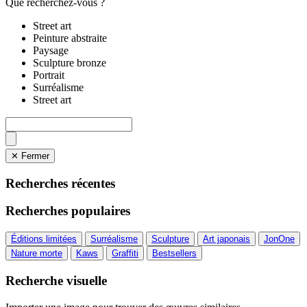
Que recherchez-vous ?
Street art
Peinture abstraite
Paysage
Sculpture bronze
Portrait
Surréalisme
Street art
✕ Fermer
Recherches récentes
Recherches populaires
Éditions limitées
Surréalisme
Sculpture
Art japonais
JonOne
Nature morte
Kaws
Graffiti
Bestsellers
Recherche visuelle