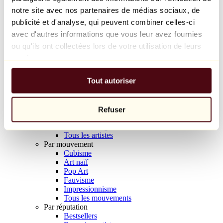
Balloon Dog (Orange)
notre site avec nos partenaires de médias sociaux, de
Jeff Koons
publicité et d'analyse, qui peuvent combiner celles-ci
avec d'autres informations que vous leur avez fournies
10 000 €
ou qu'ils ont collectées lors de votre utilisation de leurs
Découvrir
services.
Artistes
Artistes
Tout autoriser
Parcourir
Tous les peintres
Tous les sculpteurs
Tous les photographes
Refuser
Tous les dessinateurs
Tous les designers
Tous les artistes
Par mouvement
Cubisme
Art naïf
Pop Art
Fauvisme
Impressionnisme
Tous les mouvements
Par réputation
Bestsellers