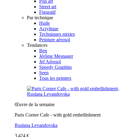
Pop art
Street art
Figuratif
Par technique
Huile
Acrylique
Techniques mixtes
Peinture aérosol
Tendances
Ben
Jérôme Mesnager
Jef Aérosol
Speedy Graphito
Seen
Tous les peintres
Œuvre de la semaine
Paris Corner Cafe - with gold embellishment
Ruslana Levandovska
3 424 €