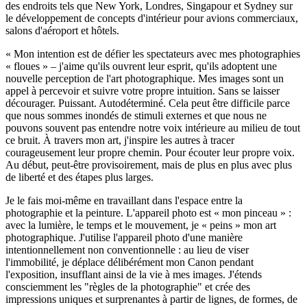
des endroits tels que New York, Londres, Singapour et Sydney sur
le développement de concepts d'intérieur pour avions commerciaux,
salons d'aéroport et hôtels.
« Mon intention est de défier les spectateurs avec mes photographies
« floues » – j'aime qu'ils ouvrent leur esprit, qu'ils adoptent une
nouvelle perception de l'art photographique. Mes images sont un
appel à percevoir et suivre votre propre intuition. Sans se laisser
décourager. Puissant. Autodéterminé. Cela peut être difficile parce
que nous sommes inondés de stimuli externes et que nous ne
pouvons souvent pas entendre notre voix intérieure au milieu de tout
ce bruit. À travers mon art, j'inspire les autres à tracer
courageusement leur propre chemin. Pour écouter leur propre voix.
Au début, peut-être provisoirement, mais de plus en plus avec plus
de liberté et des étapes plus larges.
Je le fais moi-même en travaillant dans l'espace entre la
photographie et la peinture. L'appareil photo est « mon pinceau » :
avec la lumière, le temps et le mouvement, je « peins » mon art
photographique. J'utilise l'appareil photo d'une manière
intentionnellement non conventionnelle : au lieu de viser
l'immobilité, je déplace délibérément mon Canon pendant
l'exposition, insufflant ainsi de la vie à mes images. J'étends
consciemment les "règles de la photographie" et crée des
impressions uniques et surprenantes à partir de lignes, de formes, de