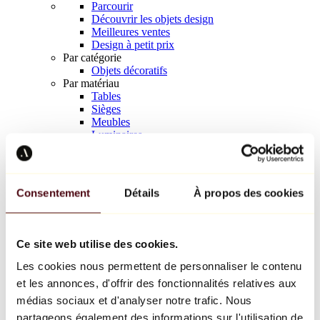
Parcourir
Découvrir les objets design
Meilleures ventes
Design à petit prix
Par catégorie
Objets décoratifs
Par matériau
Tables
Sièges
Meubles
Luminaires
Art de la table
Céramique
Tendances
Richard Orlinski
Consentement
Détails
À propos des cookies
Keith Haring
Jeff Koons
Yayoi Kusama
Jean-Michel Basquiat
Ce site web utilise des cookies.
Tous les designers
Les cookies nous permettent de personnaliser le contenu
et les annonces, d'offrir des fonctionnalités relatives aux
Œuvre de la semaine
médias sociaux et d'analyser notre trafic. Nous
partageons également des informations sur l'utilisation de