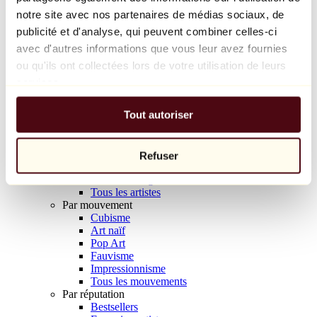
Balloon Dog (Orange)
notre site avec nos partenaires de médias sociaux, de
Jeff Koons
publicité et d'analyse, qui peuvent combiner celles-ci
avec d'autres informations que vous leur avez fournies
10 000 €
ou qu'ils ont collectées lors de votre utilisation de leurs
Découvrir
services.
Artistes
Artistes
Tout autoriser
Parcourir
Tous les peintres
Tous les sculpteurs
Tous les photographes
Refuser
Tous les dessinateurs
Tous les designers
Tous les artistes
Par mouvement
Cubisme
Art naïf
Pop Art
Fauvisme
Impressionnisme
Tous les mouvements
Par réputation
Bestsellers