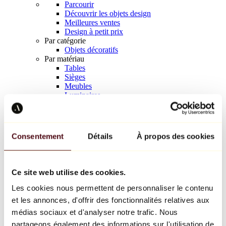
Parcourir
Découvrir les objets design
Meilleures ventes
Design à petit prix
Par catégorie
Objets décoratifs
Par matériau
Tables
Sièges
Meubles
Luminaires
Art de la table
Céramique
Tendances
Richard Orlinski
Consentement
Détails
À propos des cookies
Keith Haring
Jeff Koons
Yayoi Kusama
Jean-Michel Basquiat
Ce site web utilise des cookies.
Tous les designers
Les cookies nous permettent de personnaliser le contenu
et les annonces, d'offrir des fonctionnalités relatives aux
Œuvre de la semaine
médias sociaux et d'analyser notre trafic. Nous
partageons également des informations sur l'utilisation de