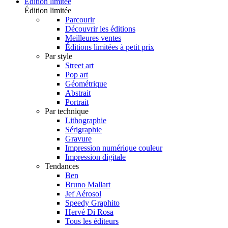
Édition limitée
Édition limitée
Parcourir
Découvrir les éditions
Meilleures ventes
Éditions limitées à petit prix
Par style
Street art
Pop art
Géométrique
Abstrait
Portrait
Par technique
Lithographie
Sérigraphie
Gravure
Impression numérique couleur
Impression digitale
Tendances
Ben
Bruno Mallart
Jef Aérosol
Speedy Graphito
Hervé Di Rosa
Tous les éditeurs