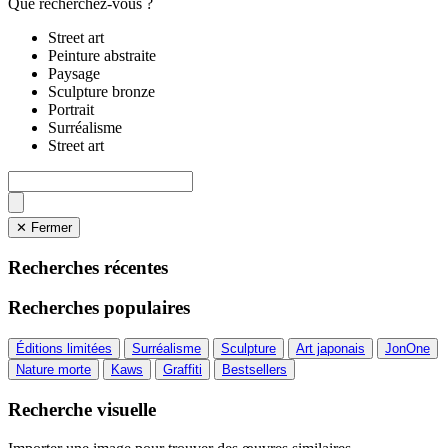
Que recherchez-vous ?
Street art
Peinture abstraite
Paysage
Sculpture bronze
Portrait
Surréalisme
Street art
✕ Fermer
Recherches récentes
Recherches populaires
Éditions limitées
Surréalisme
Sculpture
Art japonais
JonOne
Nature morte
Kaws
Graffiti
Bestsellers
Recherche visuelle