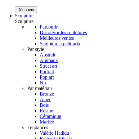
Découvrir
Sculpture
Sculpture
Parcourir
Découvrir les sculptures
Meilleures ventes
Sculpture à petit prix
Par style
Abstrait
Animaux
Street art
Portrait
Pop art
Nu
Par matériau
Bronze
Acier
Bois
Résine
Céramique
Marbre
Tendances
Valérie Hadida
Richard Orlinski