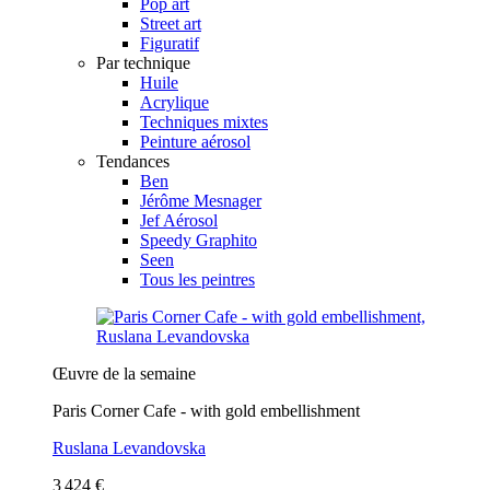
Pop art
Street art
Figuratif
Par technique
Huile
Acrylique
Techniques mixtes
Peinture aérosol
Tendances
Ben
Jérôme Mesnager
Jef Aérosol
Speedy Graphito
Seen
Tous les peintres
Œuvre de la semaine
Paris Corner Cafe - with gold embellishment
Ruslana Levandovska
3 424 €