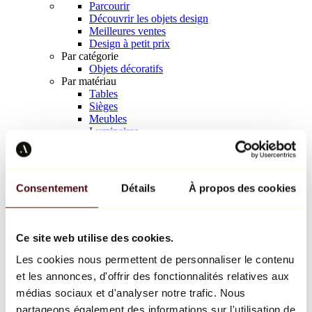
Parcourir
Découvrir les objets design
Meilleures ventes
Design à petit prix
Par catégorie
Objets décoratifs
Par matériau
Tables
Sièges
Meubles
Luminaires
Art de la table
Céramique
Tendances
Richard Orlinski
Consentement
Détails
À propos des cookies
Keith Haring
Jeff Koons
Yayoi Kusama
Jean-Michel Basquiat
Ce site web utilise des cookies.
Tous les designers
Les cookies nous permettent de personnaliser le contenu
et les annonces, d'offrir des fonctionnalités relatives aux
Œuvre de la semaine
médias sociaux et d'analyser notre trafic. Nous
partageons également des informations sur l'utilisation de