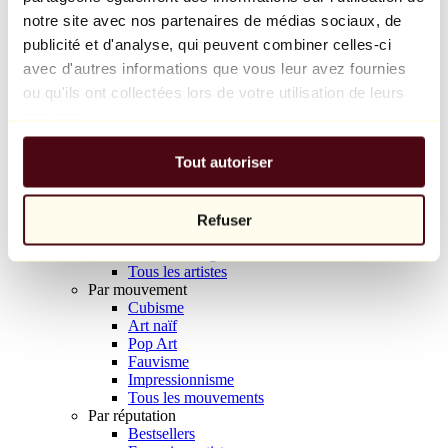
Balloon Dog (Orange)
notre site avec nos partenaires de médias sociaux, de
Jeff Koons
publicité et d'analyse, qui peuvent combiner celles-ci
avec d'autres informations que vous leur avez fournies
10 000 €
ou qu'ils ont collectées lors de votre utilisation de leurs
Découvrir
services.
Artistes
Artistes
Tout autoriser
Parcourir
Tous les peintres
Tous les sculpteurs
Tous les photographes
Refuser
Tous les dessinateurs
Tous les designers
Tous les artistes
Par mouvement
Cubisme
Art naïf
Pop Art
Fauvisme
Impressionnisme
Tous les mouvements
Par réputation
Bestsellers