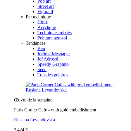
Pop art
Street art
Figuratif
Par technique
Huile
Acrylique
Techniques mixtes
Peinture aérosol
Tendances
Ben
Jérôme Mesnager
Jef Aérosol
Speedy Graphito
Seen
Tous les peintres
Œuvre de la semaine
Paris Corner Cafe - with gold embellishment
Ruslana Levandovska
3 424 €