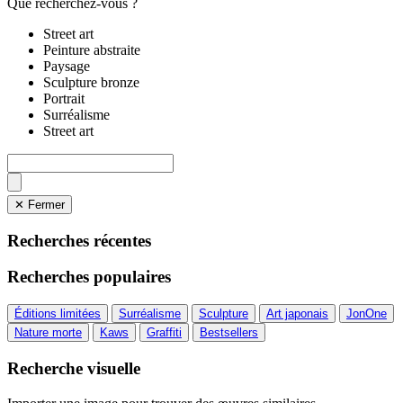
Que recherchez-vous ?
Street art
Peinture abstraite
Paysage
Sculpture bronze
Portrait
Surréalisme
Street art
✕ Fermer
Recherches récentes
Recherches populaires
Éditions limitées
Surréalisme
Sculpture
Art japonais
JonOne
Nature morte
Kaws
Graffiti
Bestsellers
Recherche visuelle