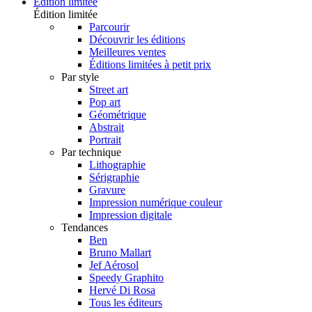
Édition limitée
Édition limitée
Parcourir
Découvrir les éditions
Meilleures ventes
Éditions limitées à petit prix
Par style
Street art
Pop art
Géométrique
Abstrait
Portrait
Par technique
Lithographie
Sérigraphie
Gravure
Impression numérique couleur
Impression digitale
Tendances
Ben
Bruno Mallart
Jef Aérosol
Speedy Graphito
Hervé Di Rosa
Tous les éditeurs