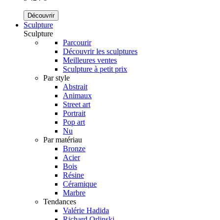
Découvrir
Sculpture
Sculpture
Parcourir
Découvrir les sculptures
Meilleures ventes
Sculpture à petit prix
Par style
Abstrait
Animaux
Street art
Portrait
Pop art
Nu
Par matériau
Bronze
Acier
Bois
Résine
Céramique
Marbre
Tendances
Valérie Hadida
Richard Orlinski