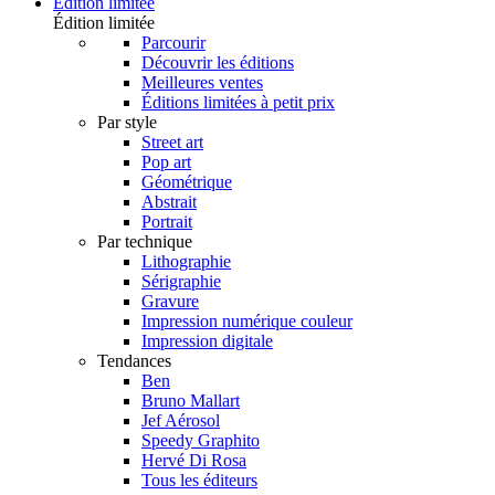
Édition limitée
Édition limitée
Parcourir
Découvrir les éditions
Meilleures ventes
Éditions limitées à petit prix
Par style
Street art
Pop art
Géométrique
Abstrait
Portrait
Par technique
Lithographie
Sérigraphie
Gravure
Impression numérique couleur
Impression digitale
Tendances
Ben
Bruno Mallart
Jef Aérosol
Speedy Graphito
Hervé Di Rosa
Tous les éditeurs