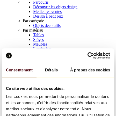
Parcourir
Découvrir les objets design
Meilleures ventes
Design à petit prix
Par catégorie
Objets décoratifs
Par matériau
Tables
Sièges
Meubles
Luminaires
Art de la table
Céramique
Tendances
Richard Orlinski
Consentement
Détails
À propos des cookies
Keith Haring
Jeff Koons
Yayoi Kusama
Jean-Michel Basquiat
Ce site web utilise des cookies.
Tous les designers
Les cookies nous permettent de personnaliser le contenu
et les annonces, d'offrir des fonctionnalités relatives aux
Œuvre de la semaine
médias sociaux et d'analyser notre trafic. Nous
partageons également des informations sur l'utilisation de