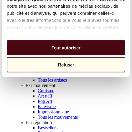
Balloon Dog (Orange)
notre site avec nos partenaires de médias sociaux, de
Jeff Koons
publicité et d'analyse, qui peuvent combiner celles-ci
avec d'autres informations que vous leur avez fournies
10 000 €
ou qu'ils ont collectées lors de votre utilisation de leurs
Découvrir
services.
Artistes
Artistes
Tout autoriser
Parcourir
Tous les peintres
Tous les sculpteurs
Tous les photographes
Refuser
Tous les dessinateurs
Tous les designers
Tous les artistes
Par mouvement
Cubisme
Art naïf
Pop Art
Fauvisme
Impressionnisme
Tous les mouvements
Par réputation
Bestsellers