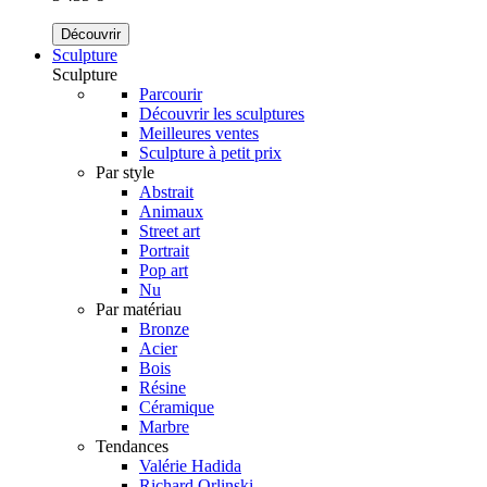
Découvrir
Sculpture
Sculpture
Parcourir
Découvrir les sculptures
Meilleures ventes
Sculpture à petit prix
Par style
Abstrait
Animaux
Street art
Portrait
Pop art
Nu
Par matériau
Bronze
Acier
Bois
Résine
Céramique
Marbre
Tendances
Valérie Hadida
Richard Orlinski