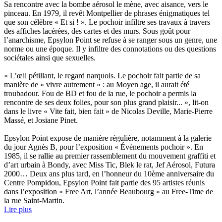
Sa rencontre avec la bombe aérosol le mène, avec aisance, vers le
pinceau. En 1979, il revêt Montpellier de phrases énigmatiques tel
que son célèbre « Et si ! ». Le pochoir infiltre ses travaux à travers
des affiches lacérées, des cartes et des murs. Sous goût pour
l’anarchisme, Epsylon Point se refuse à se ranger sous un genre, une
norme ou une époque. Il y infiltre des connotations ou des questions
sociétales ainsi que sexuelles.
« L’œil pétillant, le regard narquois. Le pochoir fait partie de sa
manière de « vivre autrement » : au Moyen age, il aurait été
troubadour. Fou de BD et fou de la rue, le pochoir a permis la
rencontre de ses deux folies, pour son plus grand plaisir... », lit-on
dans le livre « Vite fait, bien fait » de Nicolas Deville, Marie-Pierre
Massé, et Josiane Pinet.
Epsylon Point expose de manière régulière, notamment à la galerie
du jour Agnès B, pour l’exposition « Évènements pochoir ». En
1985, il se rallie au premier rassemblement du mouvement graffiti et
d’art urbain à Bondy, avec Miss Tic, Blek le rat, Jef Aérosol, Futura
2000… Deux ans plus tard, en l’honneur du 10ème anniversaire du
Centre Pompidou, Epsylon Point fait partie des 95 artistes réunis
dans l’exposition « Free Art, l’année Beaubourg » au Free-Time de
la rue Saint-Martin.
Lire plus