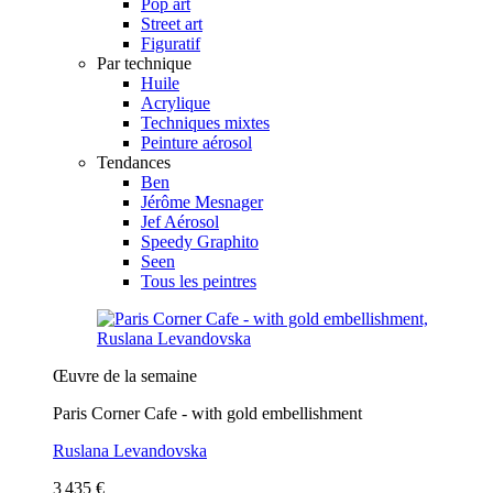
Pop art
Street art
Figuratif
Par technique
Huile
Acrylique
Techniques mixtes
Peinture aérosol
Tendances
Ben
Jérôme Mesnager
Jef Aérosol
Speedy Graphito
Seen
Tous les peintres
Œuvre de la semaine
Paris Corner Cafe - with gold embellishment
Ruslana Levandovska
3 435 €