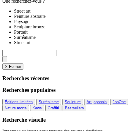
Que recherchez-vous ?
Street art
Peinture abstraite
Paysage
Sculpture bronze
Portrait
Surréalisme
Street art
✕ Fermer
Recherches récentes
Recherches populaires
Éditions limitées
Surréalisme
Sculpture
Art japonais
JonOne
Nature morte
Kaws
Graffiti
Bestsellers
Recherche visuelle