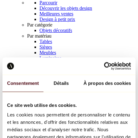
Parcourir
Découvrir les objets design
Meilleures ventes
Design à petit prix
Par catégorie
Objets décoratifs
Par matériau
Tables
Sièges
Meubles
Luminaires
Art de la table
Céramique
Tendances
Richard Orlinski
Consentement
Détails
À propos des cookies
Keith Haring
Jeff Koons
Yayoi Kusama
Jean-Michel Basquiat
Ce site web utilise des cookies.
Tous les designers
Les cookies nous permettent de personnaliser le contenu
et les annonces, d'offrir des fonctionnalités relatives aux
Œuvre de la semaine
médias sociaux et d'analyser notre trafic. Nous
partageons également des informations sur l'utilisation de