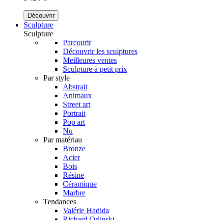
Découvrir
Sculpture
Sculpture
Parcourir
Découvrir les sculptures
Meilleures ventes
Sculpture à petit prix
Par style
Abstrait
Animaux
Street art
Portrait
Pop art
Nu
Par matériau
Bronze
Acier
Bois
Résine
Céramique
Marbre
Tendances
Valérie Hadida
Richard Orlinski