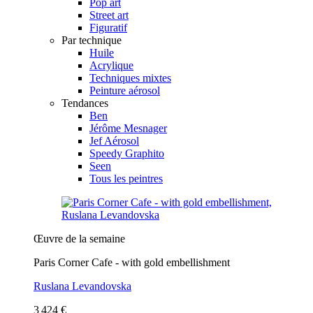
Pop art
Street art
Figuratif
Par technique
Huile
Acrylique
Techniques mixtes
Peinture aérosol
Tendances
Ben
Jérôme Mesnager
Jef Aérosol
Speedy Graphito
Seen
Tous les peintres
Œuvre de la semaine
Paris Corner Cafe - with gold embellishment
Ruslana Levandovska
3 424 €