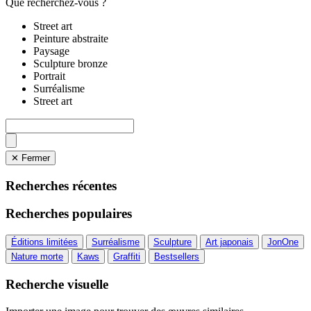
Que recherchez-vous ?
Street art
Peinture abstraite
Paysage
Sculpture bronze
Portrait
Surréalisme
Street art
✕ Fermer
Recherches récentes
Recherches populaires
Éditions limitées
Surréalisme
Sculpture
Art japonais
JonOne
Nature morte
Kaws
Graffiti
Bestsellers
Recherche visuelle