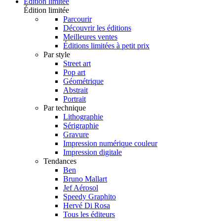
Édition limitée
Édition limitée
Parcourir
Découvrir les éditions
Meilleures ventes
Éditions limitées à petit prix
Par style
Street art
Pop art
Géométrique
Abstrait
Portrait
Par technique
Lithographie
Sérigraphie
Gravure
Impression numérique couleur
Impression digitale
Tendances
Ben
Bruno Mallart
Jef Aérosol
Speedy Graphito
Hervé Di Rosa
Tous les éditeurs