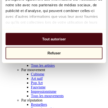
Balloon Dog (Orange)
notre site avec nos partenaires de médias sociaux, de
Jeff Koons
publicité et d'analyse, qui peuvent combiner celles-ci
avec d'autres informations que vous leur avez fournies
10 000 €
ou qu'ils ont collectées lors de votre utilisation de leurs
Découvrir
services.
Artistes
Artistes
Tout autoriser
Parcourir
Tous les peintres
Tous les sculpteurs
Tous les photographes
Refuser
Tous les dessinateurs
Tous les designers
Tous les artistes
Par mouvement
Cubisme
Art naïf
Pop Art
Fauvisme
Impressionnisme
Tous les mouvements
Par réputation
Bestsellers