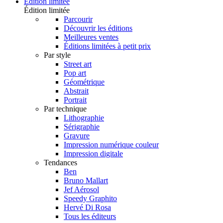
Édition limitée
Édition limitée
Parcourir
Découvrir les éditions
Meilleures ventes
Éditions limitées à petit prix
Par style
Street art
Pop art
Géométrique
Abstrait
Portrait
Par technique
Lithographie
Sérigraphie
Gravure
Impression numérique couleur
Impression digitale
Tendances
Ben
Bruno Mallart
Jef Aérosol
Speedy Graphito
Hervé Di Rosa
Tous les éditeurs