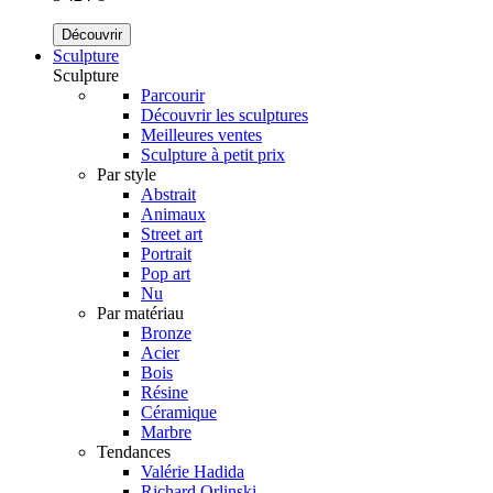
Découvrir
Sculpture
Sculpture
Parcourir
Découvrir les sculptures
Meilleures ventes
Sculpture à petit prix
Par style
Abstrait
Animaux
Street art
Portrait
Pop art
Nu
Par matériau
Bronze
Acier
Bois
Résine
Céramique
Marbre
Tendances
Valérie Hadida
Richard Orlinski