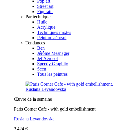
Pop art
Street art
Figuratif
Par technique
Huile
Acrylique
Techniques mixtes
Peinture aérosol
Tendances
Ben
Jérôme Mesnager
Jef Aérosol
Speedy Graphito
Seen
Tous les peintres
Œuvre de la semaine
Paris Corner Cafe - with gold embellishment
Ruslana Levandovska
3 424 €