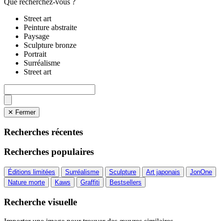
Que recherchez-vous ?
Street art
Peinture abstraite
Paysage
Sculpture bronze
Portrait
Surréalisme
Street art
✕ Fermer
Recherches récentes
Recherches populaires
Éditions limitées
Surréalisme
Sculpture
Art japonais
JonOne
Nature morte
Kaws
Graffiti
Bestsellers
Recherche visuelle