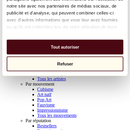
Balloon Dog (Orange)
notre site avec nos partenaires de médias sociaux, de
Jeff Koons
publicité et d'analyse, qui peuvent combiner celles-ci
avec d'autres informations que vous leur avez fournies
10 000 €
ou qu'ils ont collectées lors de votre utilisation de leurs
Découvrir
services.
Artistes
Artistes
Tout autoriser
Parcourir
Tous les peintres
Tous les sculpteurs
Tous les photographes
Refuser
Tous les dessinateurs
Tous les designers
Tous les artistes
Par mouvement
Cubisme
Art naïf
Pop Art
Fauvisme
Impressionnisme
Tous les mouvements
Par réputation
Bestsellers