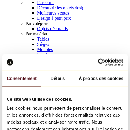
Parcourir
Découvrir les objets design
Meilleures ventes
Design à petit prix
Par catégorie
Objets décoratifs
Par matériau
Tables
Sièges
Meubles
Luminaires
Art de la table
Céramique
Tendances
Richard Orlinski
Consentement
Détails
À propos des cookies
Keith Haring
Jeff Koons
Yayoi Kusama
Jean-Michel Basquiat
Ce site web utilise des cookies.
Tous les designers
Les cookies nous permettent de personnaliser le contenu
et les annonces, d'offrir des fonctionnalités relatives aux
Œuvre de la semaine
médias sociaux et d'analyser notre trafic. Nous
partageons également des informations sur l'utilisation de