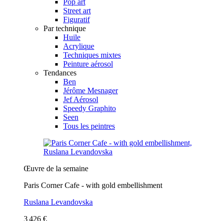
Pop art
Street art
Figuratif
Par technique
Huile
Acrylique
Techniques mixtes
Peinture aérosol
Tendances
Ben
Jérôme Mesnager
Jef Aérosol
Speedy Graphito
Seen
Tous les peintres
Œuvre de la semaine
Paris Corner Cafe - with gold embellishment
Ruslana Levandovska
3 426 €