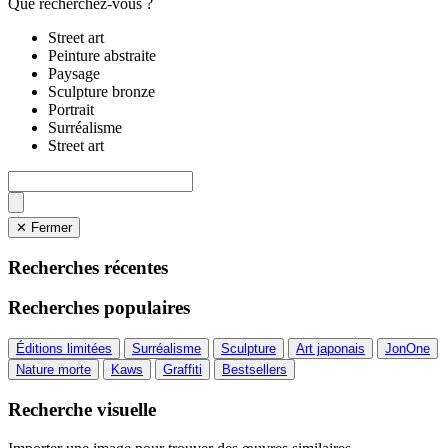
Que recherchez-vous ?
Street art
Peinture abstraite
Paysage
Sculpture bronze
Portrait
Surréalisme
Street art
✕ Fermer
Recherches récentes
Recherches populaires
Éditions limitées
Surréalisme
Sculpture
Art japonais
JonOne
Nature morte
Kaws
Graffiti
Bestsellers
Recherche visuelle