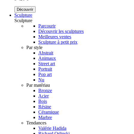
Découvrir
Sculpture
Sculpture
Parcourir
Découvrir les sculptures
Meilleures ventes
Sculpture à petit prix
Par style
Abstrait
Animaux
Street art
Portrait
Pop art
Nu
Par matériau
Bronze
Acier
Bois
Résine
Céramique
Marbre
Tendances
Valérie Hadida
Richard Orlinski