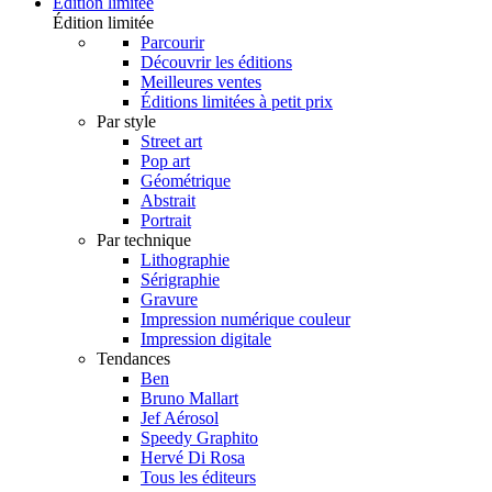
Édition limitée
Édition limitée
Parcourir
Découvrir les éditions
Meilleures ventes
Éditions limitées à petit prix
Par style
Street art
Pop art
Géométrique
Abstrait
Portrait
Par technique
Lithographie
Sérigraphie
Gravure
Impression numérique couleur
Impression digitale
Tendances
Ben
Bruno Mallart
Jef Aérosol
Speedy Graphito
Hervé Di Rosa
Tous les éditeurs