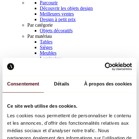
Parcourir
Découvrir les objets design
Meilleures ventes
Design à petit prix
Par catégorie
Objets décoratifs
Par matériau
Tables
Sièges
Meubles
Luminaires
Art de la table
Céramique
Tendances
Richard Orlinski
Consentement
Détails
À propos des cookies
Keith Haring
Jeff Koons
Yayoi Kusama
Jean-Michel Basquiat
Ce site web utilise des cookies.
Tous les designers
Les cookies nous permettent de personnaliser le contenu
et les annonces, d'offrir des fonctionnalités relatives aux
Œuvre de la semaine
médias sociaux et d'analyser notre trafic. Nous
partageons également des informations sur l'utilisation de