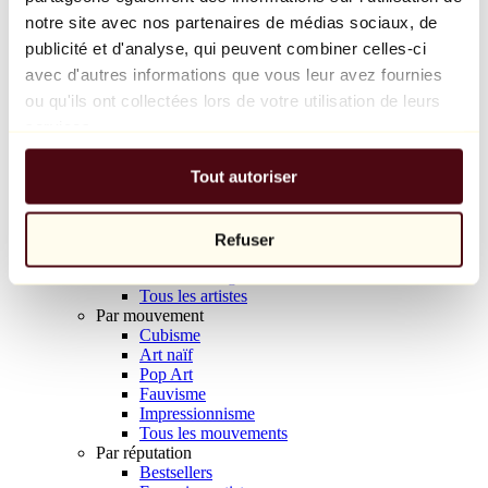
Balloon Dog (Orange)
notre site avec nos partenaires de médias sociaux, de
Jeff Koons
publicité et d'analyse, qui peuvent combiner celles-ci
avec d'autres informations que vous leur avez fournies
10 000 €
ou qu'ils ont collectées lors de votre utilisation de leurs
Découvrir
services.
Artistes
Artistes
Tout autoriser
Parcourir
Tous les peintres
Tous les sculpteurs
Tous les photographes
Refuser
Tous les dessinateurs
Tous les designers
Tous les artistes
Par mouvement
Cubisme
Art naïf
Pop Art
Fauvisme
Impressionnisme
Tous les mouvements
Par réputation
Bestsellers