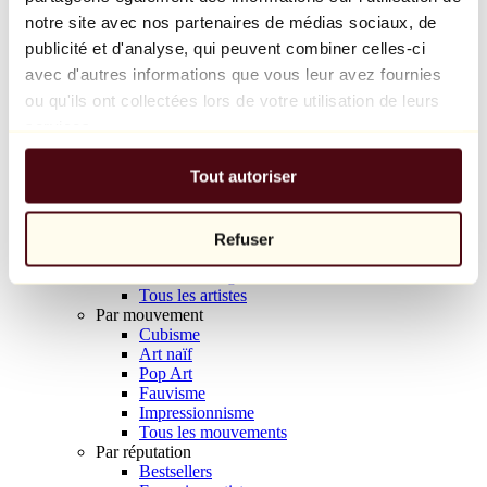
Balloon Dog (Orange)
notre site avec nos partenaires de médias sociaux, de
Jeff Koons
publicité et d'analyse, qui peuvent combiner celles-ci
avec d'autres informations que vous leur avez fournies
10 000 €
ou qu'ils ont collectées lors de votre utilisation de leurs
Découvrir
services.
Artistes
Artistes
Tout autoriser
Parcourir
Tous les peintres
Tous les sculpteurs
Tous les photographes
Refuser
Tous les dessinateurs
Tous les designers
Tous les artistes
Par mouvement
Cubisme
Art naïf
Pop Art
Fauvisme
Impressionnisme
Tous les mouvements
Par réputation
Bestsellers