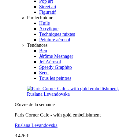
Pop art
Street art
Figuratif
Par technique
Huile
Acrylique
Techniques mixtes
Peinture aérosol
Tendances
Ben
Jérôme Mesnager
Jef Aérosol
Speedy Graphito
Seen
Tous les peintres
Œuvre de la semaine
Paris Corner Cafe - with gold embellishment
Ruslana Levandovska
3 426 €