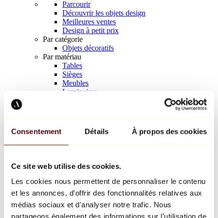
Parcourir
Découvrir les objets design
Meilleures ventes
Design à petit prix
Par catégorie
Objets décoratifs
Par matériau
Tables
Sièges
Meubles
Luminaires
Art de la table
Céramique
Tendances
Richard Orlinski
Consentement
Détails
À propos des cookies
Keith Haring
Jeff Koons
Yayoi Kusama
Jean-Michel Basquiat
Ce site web utilise des cookies.
Tous les designers
Les cookies nous permettent de personnaliser le contenu
et les annonces, d'offrir des fonctionnalités relatives aux
Œuvre de la semaine
médias sociaux et d'analyser notre trafic. Nous
partageons également des informations sur l'utilisation de