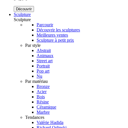
Découvrir
Sculpture
Sculpture
Parcourir
Découvrir les sculptures
Meilleures ventes
Sculpture à petit prix
Par style
Abstrait
Animaux
Street art
Portrait
Pop art
Nu
Par matériau
Bronze
Acier
Bois
Résine
Céramique
Marbre
Tendances
Valérie Hadida
Richard Orlinski