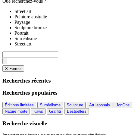
Que recherchez-vous ?
Street art
Peinture abstraite
Paysage
Sculpture bronze
Portrait
Surréalisme
Street art
✕ Fermer
Recherches récentes
Recherches populaires
Éditions limitées
Surréalisme
Sculpture
Art japonais
JonOne
Nature morte
Kaws
Graffiti
Bestsellers
Recherche visuelle