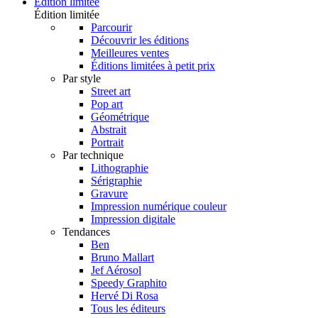
Édition limitée
Édition limitée
Parcourir
Découvrir les éditions
Meilleures ventes
Éditions limitées à petit prix
Par style
Street art
Pop art
Géométrique
Abstrait
Portrait
Par technique
Lithographie
Sérigraphie
Gravure
Impression numérique couleur
Impression digitale
Tendances
Ben
Bruno Mallart
Jef Aérosol
Speedy Graphito
Hervé Di Rosa
Tous les éditeurs