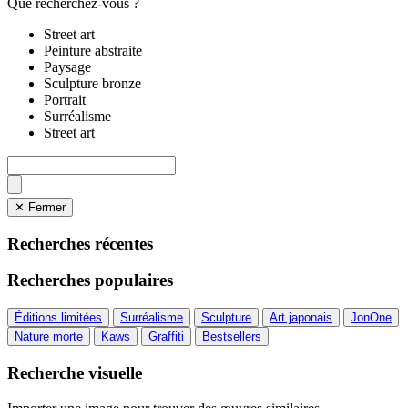
Que recherchez-vous ?
Street art
Peinture abstraite
Paysage
Sculpture bronze
Portrait
Surréalisme
Street art
✕ Fermer
Recherches récentes
Recherches populaires
Éditions limitées
Surréalisme
Sculpture
Art japonais
JonOne
Nature morte
Kaws
Graffiti
Bestsellers
Recherche visuelle