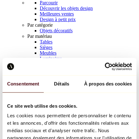
Parcourir
Découvrir les objets design
Meilleures ventes
Design à petit prix
Par catégorie
Objets décoratifs
Par matériau
Tables
Sièges
Meubles
Luminaires
Art de la table
Céramique
Tendances
Richard Orlinski
Consentement
Détails
À propos des cookies
Keith Haring
Jeff Koons
Yayoi Kusama
Jean-Michel Basquiat
Ce site web utilise des cookies.
Tous les designers
Les cookies nous permettent de personnaliser le contenu
et les annonces, d'offrir des fonctionnalités relatives aux
Œuvre de la semaine
médias sociaux et d'analyser notre trafic. Nous
partageons également des informations sur l'utilisation de