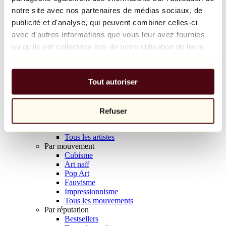
Balloon Dog (Orange)
notre site avec nos partenaires de médias sociaux, de
Jeff Koons
publicité et d'analyse, qui peuvent combiner celles-ci
avec d'autres informations que vous leur avez fournies
10 000 €
ou qu'ils ont collectées lors de votre utilisation de leurs
Découvrir
services.
Artistes
Artistes
Tout autoriser
Parcourir
Tous les peintres
Tous les sculpteurs
Tous les photographes
Refuser
Tous les dessinateurs
Tous les designers
Tous les artistes
Par mouvement
Cubisme
Art naïf
Pop Art
Fauvisme
Impressionnisme
Tous les mouvements
Par réputation
Bestsellers