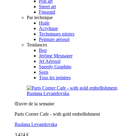
Pop art
Street art
Figuratif
Par technique
Huile
Acrylique
Techniques mixtes
Peinture aérosol
Tendances
Ben
Jérôme Mesnager
Jef Aérosol
Speedy Graphito
Seen
Tous les peintres
Œuvre de la semaine
Paris Corner Cafe - with gold embellishment
Ruslana Levandovska
3 424 €