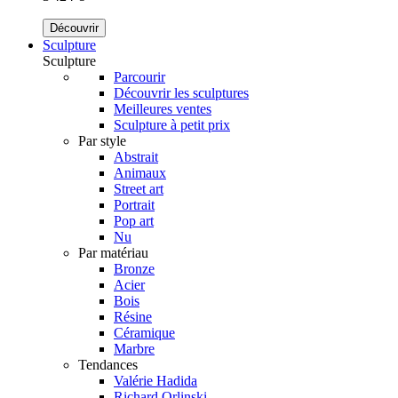
Découvrir
Sculpture
Sculpture
Parcourir
Découvrir les sculptures
Meilleures ventes
Sculpture à petit prix
Par style
Abstrait
Animaux
Street art
Portrait
Pop art
Nu
Par matériau
Bronze
Acier
Bois
Résine
Céramique
Marbre
Tendances
Valérie Hadida
Richard Orlinski