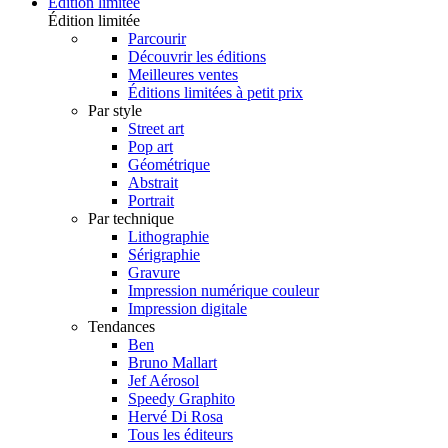
Édition limitée
Édition limitée
Parcourir
Découvrir les éditions
Meilleures ventes
Éditions limitées à petit prix
Par style
Street art
Pop art
Géométrique
Abstrait
Portrait
Par technique
Lithographie
Sérigraphie
Gravure
Impression numérique couleur
Impression digitale
Tendances
Ben
Bruno Mallart
Jef Aérosol
Speedy Graphito
Hervé Di Rosa
Tous les éditeurs