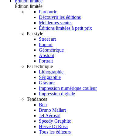
Édition limitée
Édition limitée
Parcourir
Découvrir les éditions
Meilleures ventes
Éditions limitées à petit prix
Par style
Street art
Pop art
Géométrique
Abstrait
Portrait
Par technique
Lithographie
Sérigraphie
Gravure
Impression numérique couleur
Impression digitale
Tendances
Ben
Bruno Mallart
Jef Aérosol
Speedy Graphito
Hervé Di Rosa
Tous les éditeurs