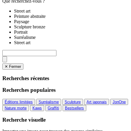
Que recherchez-vous ?
Street art
Peinture abstraite
Paysage
Sculpture bronze
Portrait
Surréalisme
Street art
✕ Fermer
Recherches récentes
Recherches populaires
Éditions limitées
Surréalisme
Sculpture
Art japonais
JonOne
Nature morte
Kaws
Graffiti
Bestsellers
Recherche visuelle