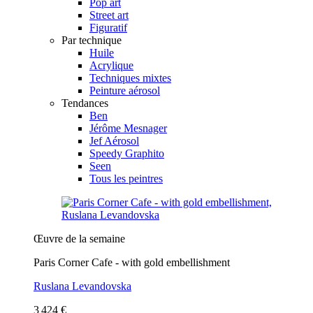
Pop art
Street art
Figuratif
Par technique
Huile
Acrylique
Techniques mixtes
Peinture aérosol
Tendances
Ben
Jérôme Mesnager
Jef Aérosol
Speedy Graphito
Seen
Tous les peintres
Œuvre de la semaine
Paris Corner Cafe - with gold embellishment
Ruslana Levandovska
3 424 €