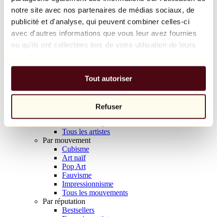
Balloon Dog (Orange)
notre site avec nos partenaires de médias sociaux, de
Jeff Koons
publicité et d'analyse, qui peuvent combiner celles-ci
avec d'autres informations que vous leur avez fournies
10 000 €
ou qu'ils ont collectées lors de votre utilisation de leurs
Découvrir
services.
Artistes
Artistes
Tout autoriser
Parcourir
Tous les peintres
Tous les sculpteurs
Tous les photographes
Refuser
Tous les dessinateurs
Tous les designers
Tous les artistes
Par mouvement
Cubisme
Art naïf
Pop Art
Fauvisme
Impressionnisme
Tous les mouvements
Par réputation
Bestsellers