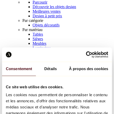
Parcourir
Découvrir les objets design
Meilleures ventes
Design à petit prix
Par catégorie
Objets décoratifs
Par matériau
Tables
Sièges
Meubles
Luminaires
Art de la table
Céramique
Tendances
Richard Orlinski
Consentement
Détails
À propos des cookies
Keith Haring
Jeff Koons
Yayoi Kusama
Jean-Michel Basquiat
Ce site web utilise des cookies.
Tous les designers
Les cookies nous permettent de personnaliser le contenu
et les annonces, d'offrir des fonctionnalités relatives aux
Œuvre de la semaine
médias sociaux et d'analyser notre trafic. Nous
partageons également des informations sur l'utilisation de