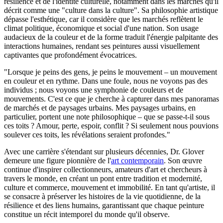
résilience et de l'identité culturelle, notamment dans les marchés qu'il
décrit comme une "culture dans la culture". Sa philosophie artistique
dépasse l'esthétique, car il considère que les marchés reflètent le
climat politique, économique et social d'une nation. Son usage
audacieux de la couleur et de la forme traduit l'énergie palpitante des
interactions humaines, rendant ses peintures aussi visuellement
captivantes que profondément évocatrices.
"Lorsque je peins des gens, je peins le mouvement – un mouvement
en couleur et en rythme. Dans une foule, nous ne voyons pas des
individus ; nous voyons une symphonie de couleurs et de
mouvements. C'est ce que je cherche à capturer dans mes panoramas
de marchés et de paysages urbains. Mes paysages urbains, en
particulier, portent une note philosophique – que se passe-t-il sous
ces toits ? Amour, perte, espoir, conflit ? Si seulement nous pouvions
soulever ces toits, les révélations seraient profondes."
Avec une carrière s'étendant sur plusieurs décennies, Dr. Glover
demeure une figure pionnière de l'
art contemporain
. Son œuvre
continue d'inspirer collectionneurs, amateurs d'art et chercheurs à
travers le monde, en créant un pont entre tradition et modernité,
culture et commerce, mouvement et immobilité. En tant qu'artiste, il
se consacre à préserver les histoires de la vie quotidienne, de la
résilience et des liens humains, garantissant que chaque peinture
constitue un récit intemporel du monde qu'il observe.