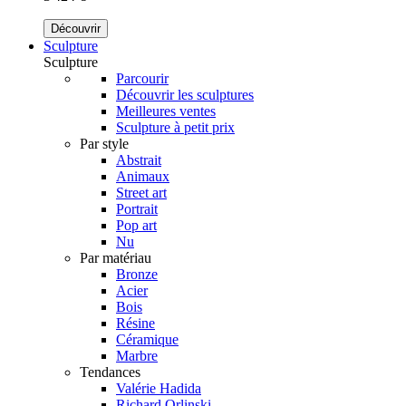
Découvrir
Sculpture
Sculpture
Parcourir
Découvrir les sculptures
Meilleures ventes
Sculpture à petit prix
Par style
Abstrait
Animaux
Street art
Portrait
Pop art
Nu
Par matériau
Bronze
Acier
Bois
Résine
Céramique
Marbre
Tendances
Valérie Hadida
Richard Orlinski