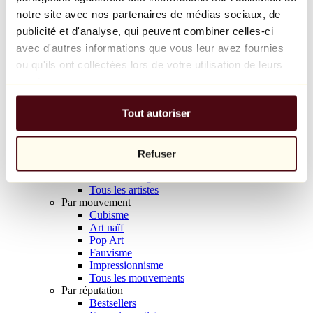
Balloon Dog (Orange)
notre site avec nos partenaires de médias sociaux, de
Jeff Koons
publicité et d'analyse, qui peuvent combiner celles-ci
avec d'autres informations que vous leur avez fournies
10 000 €
ou qu'ils ont collectées lors de votre utilisation de leurs
Découvrir
services.
Artistes
Artistes
Tout autoriser
Parcourir
Tous les peintres
Tous les sculpteurs
Tous les photographes
Refuser
Tous les dessinateurs
Tous les designers
Tous les artistes
Par mouvement
Cubisme
Art naïf
Pop Art
Fauvisme
Impressionnisme
Tous les mouvements
Par réputation
Bestsellers