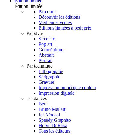
Édition limitée
Édition limitée
Parcourir
Découvrir les éditions
Meilleures ventes
Éditions limitées à petit prix
Par style
Street art
Pop art
Géométrique
Abstrait
Portrait
Par technique
Lithographie
Sérigraphie
Gravure
Impression numérique couleur
Impression digitale
Tendances
Ben
Bruno Mallart
Jef Aérosol
Speedy Graphito
Hervé Di Rosa
Tous les éditeurs