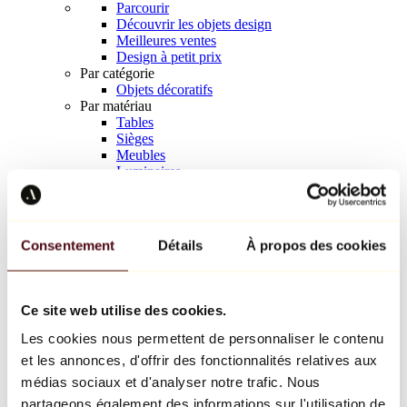
Parcourir
Découvrir les objets design
Meilleures ventes
Design à petit prix
Par catégorie
Objets décoratifs
Par matériau
Tables
Sièges
Meubles
Luminaires
Art de la table
Céramique
Tendances
Richard Orlinski
Consentement
Détails
À propos des cookies
Keith Haring
Jeff Koons
Yayoi Kusama
Jean-Michel Basquiat
Ce site web utilise des cookies.
Tous les designers
Les cookies nous permettent de personnaliser le contenu
et les annonces, d'offrir des fonctionnalités relatives aux
Œuvre de la semaine
médias sociaux et d'analyser notre trafic. Nous
partageons également des informations sur l'utilisation de