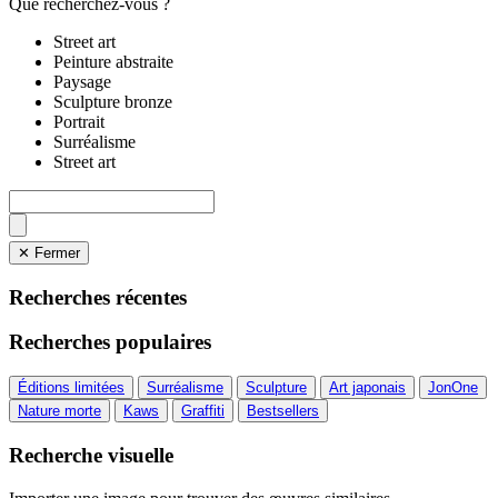
Que recherchez-vous ?
Street art
Peinture abstraite
Paysage
Sculpture bronze
Portrait
Surréalisme
Street art
✕ Fermer
Recherches récentes
Recherches populaires
Éditions limitées
Surréalisme
Sculpture
Art japonais
JonOne
Nature morte
Kaws
Graffiti
Bestsellers
Recherche visuelle