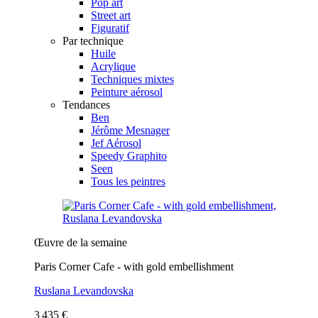
Pop art
Street art
Figuratif
Par technique
Huile
Acrylique
Techniques mixtes
Peinture aérosol
Tendances
Ben
Jérôme Mesnager
Jef Aérosol
Speedy Graphito
Seen
Tous les peintres
Œuvre de la semaine
Paris Corner Cafe - with gold embellishment
Ruslana Levandovska
3 435 €