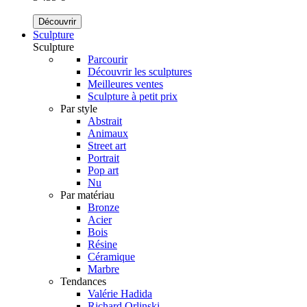
Découvrir
Sculpture
Sculpture
Parcourir
Découvrir les sculptures
Meilleures ventes
Sculpture à petit prix
Par style
Abstrait
Animaux
Street art
Portrait
Pop art
Nu
Par matériau
Bronze
Acier
Bois
Résine
Céramique
Marbre
Tendances
Valérie Hadida
Richard Orlinski