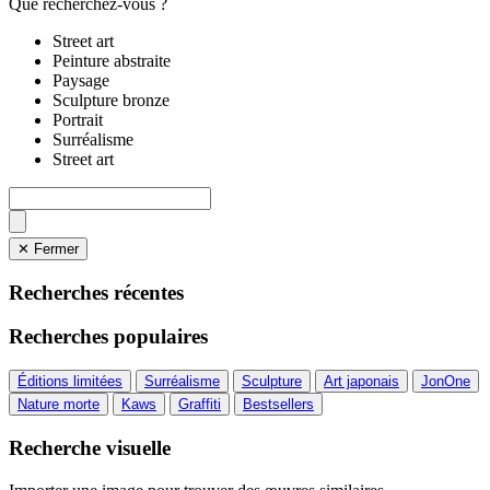
Que recherchez-vous ?
Street art
Peinture abstraite
Paysage
Sculpture bronze
Portrait
Surréalisme
Street art
✕ Fermer
Recherches récentes
Recherches populaires
Éditions limitées
Surréalisme
Sculpture
Art japonais
JonOne
Nature morte
Kaws
Graffiti
Bestsellers
Recherche visuelle