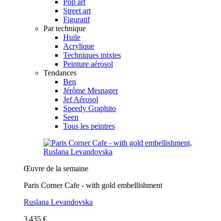
Pop art
Street art
Figuratif
Par technique
Huile
Acrylique
Techniques mixtes
Peinture aérosol
Tendances
Ben
Jérôme Mesnager
Jef Aérosol
Speedy Graphito
Seen
Tous les peintres
Œuvre de la semaine
Paris Corner Cafe - with gold embellishment
Ruslana Levandovska
3 435 €