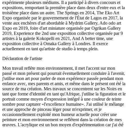
expérimente plusieurs médiums. Il a participé à divers concours et
expositions, remportant la première place dans deux d'entre eux et la
troisième place dans un autre. The Springs en 2014, The Eko Art
Expo organisée par le gouvernement de l'État de Lagos en 2017, la
vente aux enchères d'art abordable à Mydrim Gallery, Ado odo art
Expo en 2019, foire d'art miniature organisée par Ogrikan Gallery
2019, Experience the 2nd une exposition collective organisée par 9
artistes à la galerie Kokopelli en 2021, And A better time, une
exposition collective à Omaka Gallery à Londres. Il exerce
actuellement en tant qu'artiste de studio à temps plein.
Déclaration de l'artiste
Mon travail reflète mon environnement, il met l'accent sur mon
passé et mon présent qui pourrait éventuellement conduire à l'avenir,
j'utilise mon art pour parler de mon expérience passée pendant mon
enfance avec, mes parents et amis, et même dans le présent ont été la
source de ma création. Mes travaux se concentrent sur les Noirs en
tant que forme d'identité en tant qu'Afrique, j'utilise la figuration et le
portrait comme moyen d'expression intégré à une couleur de teinte
sombre pour capturer «l'excellence humaine». J'ai utilisé le mélange
et une approche de pinceau léger pour m'exprimer, et je
occasionnellement exploité mon humeur actuelle pour créer une
peinture et mon environnement se reflètent dans la création de mes
œuvres. L'acrylique est un bon moyen d'expérimentation car j'ai été