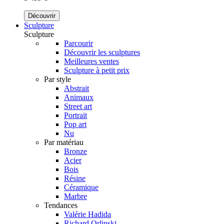
Découvrir
Sculpture
Sculpture
Parcourir
Découvrir les sculptures
Meilleures ventes
Sculpture à petit prix
Par style
Abstrait
Animaux
Street art
Portrait
Pop art
Nu
Par matériau
Bronze
Acier
Bois
Résine
Céramique
Marbre
Tendances
Valérie Hadida
Richard Orlinski