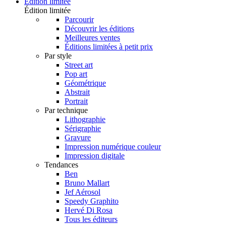
Édition limitée
Édition limitée
Parcourir
Découvrir les éditions
Meilleures ventes
Éditions limitées à petit prix
Par style
Street art
Pop art
Géométrique
Abstrait
Portrait
Par technique
Lithographie
Sérigraphie
Gravure
Impression numérique couleur
Impression digitale
Tendances
Ben
Bruno Mallart
Jef Aérosol
Speedy Graphito
Hervé Di Rosa
Tous les éditeurs