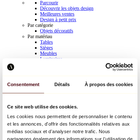
Parcourir
Découvrir les objets design
Meilleures ventes
Design à petit prix
Par catégorie
Objets décoratifs
Par matériau
Tables
Sièges
Meubles
Luminaires
Art de la table
Céramique
Tendances
Richard Orlinski
Consentement
Détails
À propos des cookies
Keith Haring
Jeff Koons
Yayoi Kusama
Jean-Michel Basquiat
Ce site web utilise des cookies.
Tous les designers
Les cookies nous permettent de personnaliser le contenu
et les annonces, d'offrir des fonctionnalités relatives aux
Œuvre de la semaine
médias sociaux et d'analyser notre trafic. Nous
partageons également des informations sur l'utilisation de