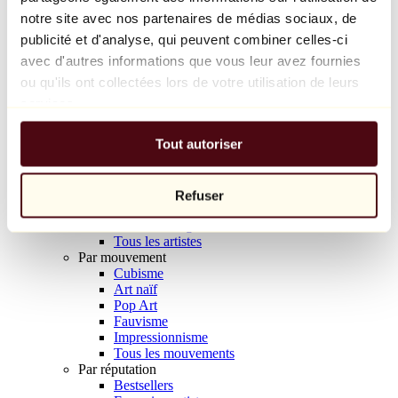
Balloon Dog (Orange)
notre site avec nos partenaires de médias sociaux, de
Jeff Koons
publicité et d'analyse, qui peuvent combiner celles-ci
avec d'autres informations que vous leur avez fournies
10 000 €
ou qu'ils ont collectées lors de votre utilisation de leurs
Découvrir
services.
Artistes
Artistes
Tout autoriser
Parcourir
Tous les peintres
Tous les sculpteurs
Tous les photographes
Refuser
Tous les dessinateurs
Tous les designers
Tous les artistes
Par mouvement
Cubisme
Art naïf
Pop Art
Fauvisme
Impressionnisme
Tous les mouvements
Par réputation
Bestsellers