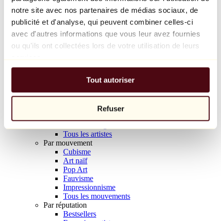
Balloon Dog (Orange)
notre site avec nos partenaires de médias sociaux, de
Jeff Koons
publicité et d'analyse, qui peuvent combiner celles-ci
avec d'autres informations que vous leur avez fournies
10 000 €
ou qu'ils ont collectées lors de votre utilisation de leurs
Découvrir
services.
Artistes
Artistes
Tout autoriser
Parcourir
Tous les peintres
Tous les sculpteurs
Tous les photographes
Refuser
Tous les dessinateurs
Tous les designers
Tous les artistes
Par mouvement
Cubisme
Art naïf
Pop Art
Fauvisme
Impressionnisme
Tous les mouvements
Par réputation
Bestsellers