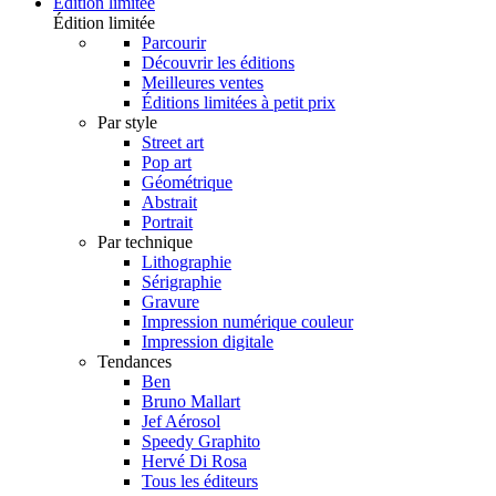
Édition limitée
Édition limitée
Parcourir
Découvrir les éditions
Meilleures ventes
Éditions limitées à petit prix
Par style
Street art
Pop art
Géométrique
Abstrait
Portrait
Par technique
Lithographie
Sérigraphie
Gravure
Impression numérique couleur
Impression digitale
Tendances
Ben
Bruno Mallart
Jef Aérosol
Speedy Graphito
Hervé Di Rosa
Tous les éditeurs