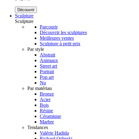
Découvrir
Sculpture
Sculpture
Parcourir
Découvrir les sculptures
Meilleures ventes
Sculpture à petit prix
Par style
Abstrait
Animaux
Street art
Portrait
Pop art
Nu
Par matériau
Bronze
Acier
Bois
Résine
Céramique
Marbre
Tendances
Valérie Hadida
Richard Orlinski