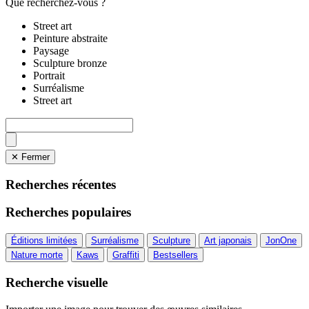
Que recherchez-vous ?
Street art
Peinture abstraite
Paysage
Sculpture bronze
Portrait
Surréalisme
Street art
✕ Fermer
Recherches récentes
Recherches populaires
Éditions limitées
Surréalisme
Sculpture
Art japonais
JonOne
Nature morte
Kaws
Graffiti
Bestsellers
Recherche visuelle