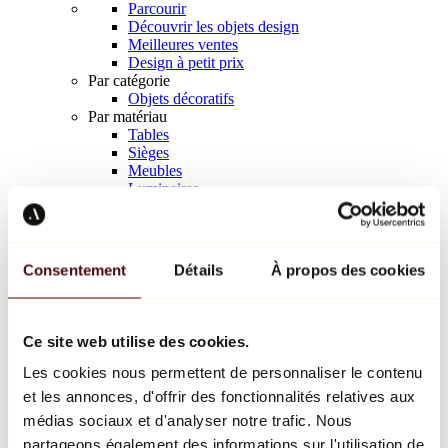
Parcourir
Découvrir les objets design
Meilleures ventes
Design à petit prix
Par catégorie
Objets décoratifs
Par matériau
Tables
Sièges
Meubles
Luminaires
Art de la table
Céramique
Tendances
Richard Orlinski
Consentement
Détails
À propos des cookies
Keith Haring
Jeff Koons
Yayoi Kusama
Jean-Michel Basquiat
Ce site web utilise des cookies.
Tous les designers
Les cookies nous permettent de personnaliser le contenu
et les annonces, d'offrir des fonctionnalités relatives aux
Œuvre de la semaine
médias sociaux et d'analyser notre trafic. Nous
partageons également des informations sur l'utilisation de