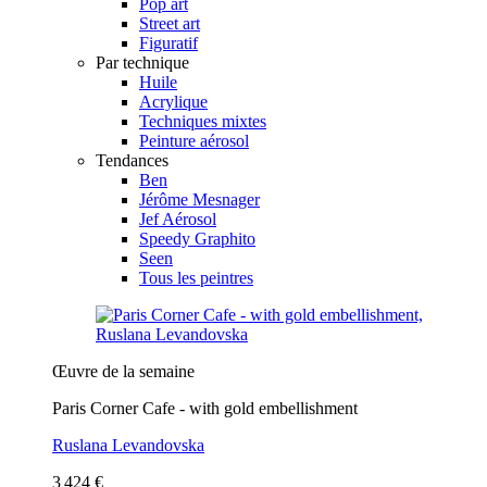
Pop art
Street art
Figuratif
Par technique
Huile
Acrylique
Techniques mixtes
Peinture aérosol
Tendances
Ben
Jérôme Mesnager
Jef Aérosol
Speedy Graphito
Seen
Tous les peintres
Œuvre de la semaine
Paris Corner Cafe - with gold embellishment
Ruslana Levandovska
3 424 €