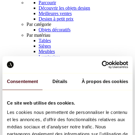
Parcourir
Découvrir les objets design
Meilleures ventes
Design à petit prix
Par catégorie
Objets décoratifs
Par matériau
Tables
Sièges
Meubles
Luminaires
Art de la table
Céramique
Tendances
Richard Orlinski
Consentement
Détails
À propos des cookies
Keith Haring
Jeff Koons
Yayoi Kusama
Jean-Michel Basquiat
Ce site web utilise des cookies.
Tous les designers
Les cookies nous permettent de personnaliser le contenu
et les annonces, d'offrir des fonctionnalités relatives aux
Œuvre de la semaine
médias sociaux et d'analyser notre trafic. Nous
partageons également des informations sur l'utilisation de