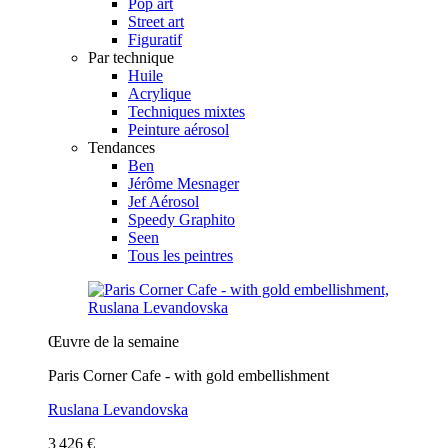
Pop art
Street art
Figuratif
Par technique
Huile
Acrylique
Techniques mixtes
Peinture aérosol
Tendances
Ben
Jérôme Mesnager
Jef Aérosol
Speedy Graphito
Seen
Tous les peintres
Œuvre de la semaine
Paris Corner Cafe - with gold embellishment
Ruslana Levandovska
3 426 €