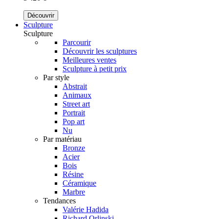
Découvrir
Sculpture
Sculpture
Parcourir
Découvrir les sculptures
Meilleures ventes
Sculpture à petit prix
Par style
Abstrait
Animaux
Street art
Portrait
Pop art
Nu
Par matériau
Bronze
Acier
Bois
Résine
Céramique
Marbre
Tendances
Valérie Hadida
Richard Orlinski