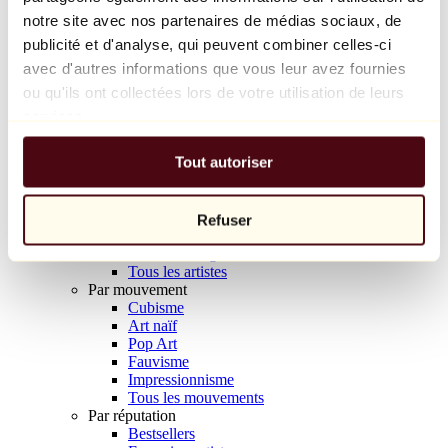
Balloon Dog (Orange)
notre site avec nos partenaires de médias sociaux, de
Jeff Koons
publicité et d'analyse, qui peuvent combiner celles-ci
avec d'autres informations que vous leur avez fournies
10 000 €
ou qu'ils ont collectées lors de votre utilisation de leurs
Découvrir
services.
Artistes
Artistes
Tout autoriser
Parcourir
Tous les peintres
Tous les sculpteurs
Tous les photographes
Refuser
Tous les dessinateurs
Tous les designers
Tous les artistes
Par mouvement
Cubisme
Art naïf
Pop Art
Fauvisme
Impressionnisme
Tous les mouvements
Par réputation
Bestsellers