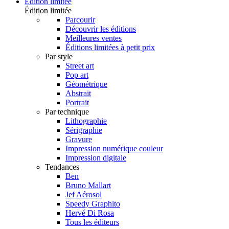
Édition limitée
Édition limitée
Parcourir
Découvrir les éditions
Meilleures ventes
Éditions limitées à petit prix
Par style
Street art
Pop art
Géométrique
Abstrait
Portrait
Par technique
Lithographie
Sérigraphie
Gravure
Impression numérique couleur
Impression digitale
Tendances
Ben
Bruno Mallart
Jef Aérosol
Speedy Graphito
Hervé Di Rosa
Tous les éditeurs