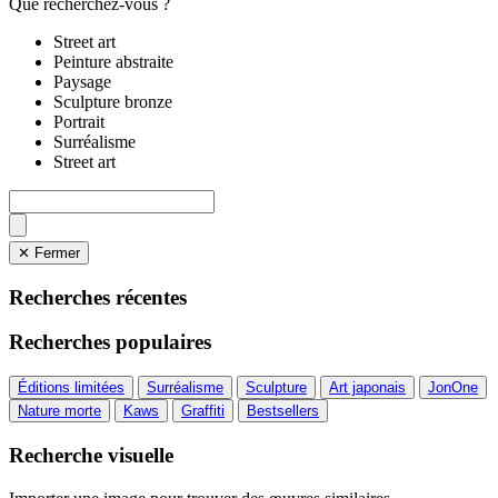
Que recherchez-vous ?
Street art
Peinture abstraite
Paysage
Sculpture bronze
Portrait
Surréalisme
Street art
✕ Fermer
Recherches récentes
Recherches populaires
Éditions limitées
Surréalisme
Sculpture
Art japonais
JonOne
Nature morte
Kaws
Graffiti
Bestsellers
Recherche visuelle