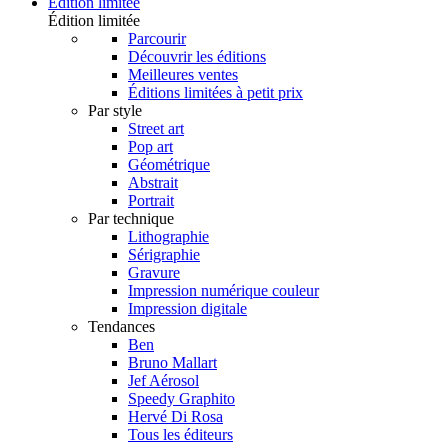
Édition limitée
Édition limitée
Parcourir
Découvrir les éditions
Meilleures ventes
Éditions limitées à petit prix
Par style
Street art
Pop art
Géométrique
Abstrait
Portrait
Par technique
Lithographie
Sérigraphie
Gravure
Impression numérique couleur
Impression digitale
Tendances
Ben
Bruno Mallart
Jef Aérosol
Speedy Graphito
Hervé Di Rosa
Tous les éditeurs