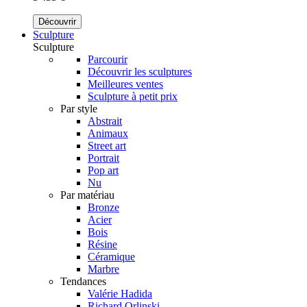
Découvrir
Sculpture
Sculpture
Parcourir
Découvrir les sculptures
Meilleures ventes
Sculpture à petit prix
Par style
Abstrait
Animaux
Street art
Portrait
Pop art
Nu
Par matériau
Bronze
Acier
Bois
Résine
Céramique
Marbre
Tendances
Valérie Hadida
Richard Orlinski