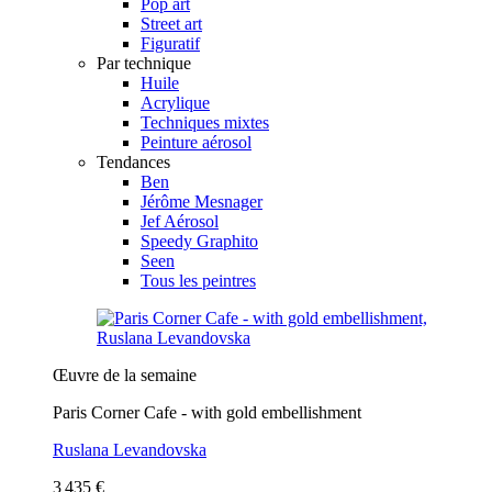
Pop art
Street art
Figuratif
Par technique
Huile
Acrylique
Techniques mixtes
Peinture aérosol
Tendances
Ben
Jérôme Mesnager
Jef Aérosol
Speedy Graphito
Seen
Tous les peintres
Œuvre de la semaine
Paris Corner Cafe - with gold embellishment
Ruslana Levandovska
3 435 €