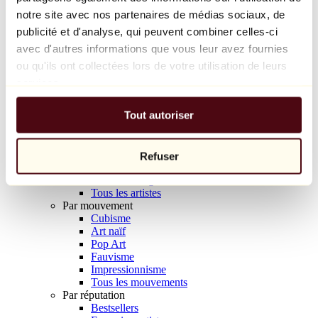
Balloon Dog (Orange)
notre site avec nos partenaires de médias sociaux, de
Jeff Koons
publicité et d'analyse, qui peuvent combiner celles-ci
avec d'autres informations que vous leur avez fournies
10 000 €
ou qu'ils ont collectées lors de votre utilisation de leurs
Découvrir
services.
Artistes
Artistes
Tout autoriser
Parcourir
Tous les peintres
Tous les sculpteurs
Tous les photographes
Refuser
Tous les dessinateurs
Tous les designers
Tous les artistes
Par mouvement
Cubisme
Art naïf
Pop Art
Fauvisme
Impressionnisme
Tous les mouvements
Par réputation
Bestsellers