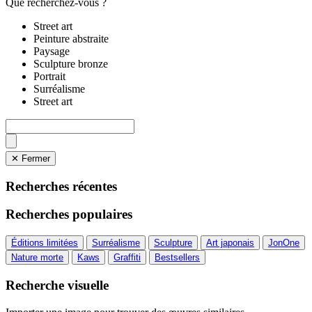
Que recherchez-vous ?
Street art
Peinture abstraite
Paysage
Sculpture bronze
Portrait
Surréalisme
Street art
✕ Fermer
Recherches récentes
Recherches populaires
Éditions limitées
Surréalisme
Sculpture
Art japonais
JonOne
Nature morte
Kaws
Graffiti
Bestsellers
Recherche visuelle