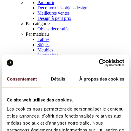
Parcourir
Découvrir les objets design
Meilleures ventes
Design à petit prix
Par catégorie
Objets décoratifs
Par matériau
Tables
Sièges
Meubles
Luminaires
Art de la table
Céramique
Tendances
Richard Orlinski
Consentement
Détails
À propos des cookies
Keith Haring
Jeff Koons
Yayoi Kusama
Jean-Michel Basquiat
Ce site web utilise des cookies.
Tous les designers
Les cookies nous permettent de personnaliser le contenu
et les annonces, d'offrir des fonctionnalités relatives aux
Œuvre de la semaine
médias sociaux et d'analyser notre trafic. Nous
partageons également des informations sur l'utilisation de