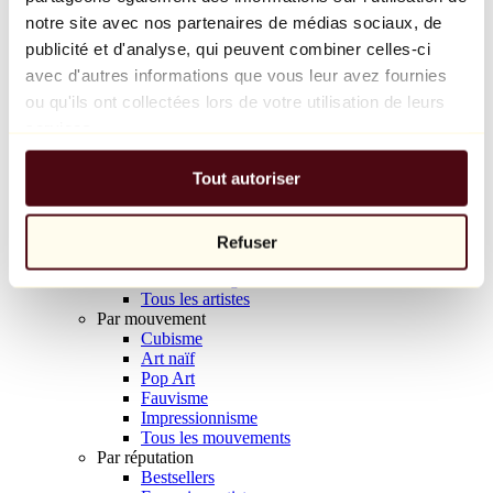
Balloon Dog (Orange)
notre site avec nos partenaires de médias sociaux, de
Jeff Koons
publicité et d'analyse, qui peuvent combiner celles-ci
avec d'autres informations que vous leur avez fournies
10 000 €
ou qu'ils ont collectées lors de votre utilisation de leurs
Découvrir
services.
Artistes
Artistes
Tout autoriser
Parcourir
Tous les peintres
Tous les sculpteurs
Tous les photographes
Refuser
Tous les dessinateurs
Tous les designers
Tous les artistes
Par mouvement
Cubisme
Art naïf
Pop Art
Fauvisme
Impressionnisme
Tous les mouvements
Par réputation
Bestsellers