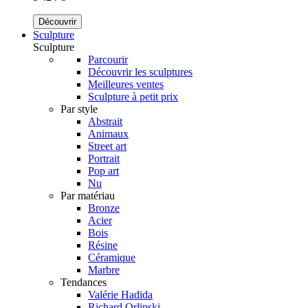
Découvrir
Sculpture
Sculpture
Parcourir
Découvrir les sculptures
Meilleures ventes
Sculpture à petit prix
Par style
Abstrait
Animaux
Street art
Portrait
Pop art
Nu
Par matériau
Bronze
Acier
Bois
Résine
Céramique
Marbre
Tendances
Valérie Hadida
Richard Orlinski