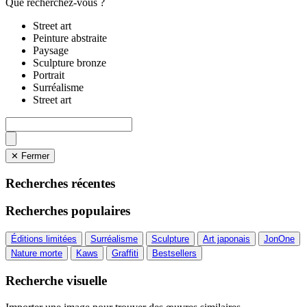
Que recherchez-vous ?
Street art
Peinture abstraite
Paysage
Sculpture bronze
Portrait
Surréalisme
Street art
✕ Fermer
Recherches récentes
Recherches populaires
Éditions limitées
Surréalisme
Sculpture
Art japonais
JonOne
Nature morte
Kaws
Graffiti
Bestsellers
Recherche visuelle