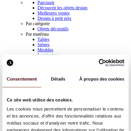
Parcourir
Découvrir les objets design
Meilleures ventes
Design à petit prix
Par catégorie
Objets décoratifs
Par matériau
Tables
Sièges
Meubles
Luminaires
Art de la table
Céramique
Tendances
Richard Orlinski
Consentement
Détails
À propos des cookies
Keith Haring
Jeff Koons
Yayoi Kusama
Jean-Michel Basquiat
Ce site web utilise des cookies.
Tous les designers
Les cookies nous permettent de personnaliser le contenu
et les annonces, d'offrir des fonctionnalités relatives aux
Œuvre de la semaine
médias sociaux et d'analyser notre trafic. Nous
partageons également des informations sur l'utilisation de