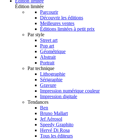
Édition limitée
Édition limitée
Parcourir
Découvrir les éditions
Meilleures ventes
Éditions limitées à petit prix
Par style
Street art
Pop art
Géométrique
Abstrait
Portrait
Par technique
Lithographie
Sérigraphie
Gravure
Impression numérique couleur
Impression digitale
Tendances
Ben
Bruno Mallart
Jef Aérosol
Speedy Graphito
Hervé Di Rosa
Tous les éditeurs