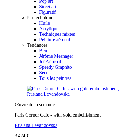
Pop art
Street art
Figuratif
Par technique
Huile
Acrylique
Techniques mixtes
Peinture aérosol
Tendances
Ben
Jérôme Mesnager
Jef Aérosol
Speedy Graphito
Seen
Tous les peintres
Œuvre de la semaine
Paris Corner Cafe - with gold embellishment
Ruslana Levandovska
3 424 €