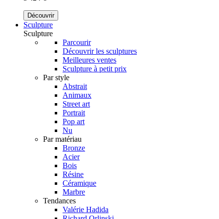
Découvrir
Sculpture
Sculpture
Parcourir
Découvrir les sculptures
Meilleures ventes
Sculpture à petit prix
Par style
Abstrait
Animaux
Street art
Portrait
Pop art
Nu
Par matériau
Bronze
Acier
Bois
Résine
Céramique
Marbre
Tendances
Valérie Hadida
Richard Orlinski