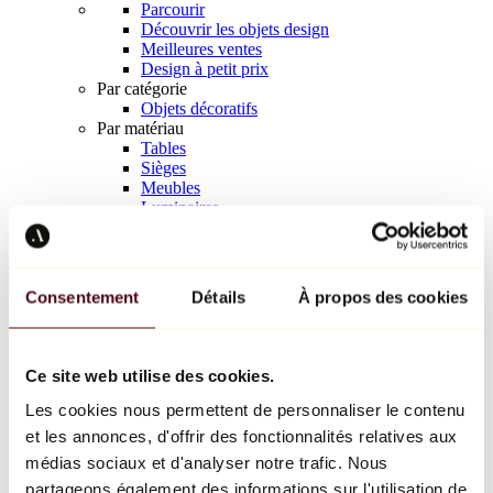
Parcourir
Découvrir les objets design
Meilleures ventes
Design à petit prix
Par catégorie
Objets décoratifs
Par matériau
Tables
Sièges
Meubles
Luminaires
Art de la table
Céramique
Tendances
Richard Orlinski
Consentement
Détails
À propos des cookies
Keith Haring
Jeff Koons
Yayoi Kusama
Jean-Michel Basquiat
Ce site web utilise des cookies.
Tous les designers
Les cookies nous permettent de personnaliser le contenu
et les annonces, d'offrir des fonctionnalités relatives aux
Œuvre de la semaine
médias sociaux et d'analyser notre trafic. Nous
partageons également des informations sur l'utilisation de