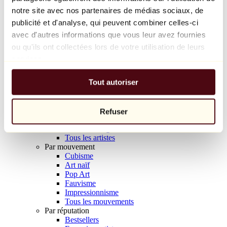
Balloon Dog (Orange)
notre site avec nos partenaires de médias sociaux, de
Jeff Koons
publicité et d'analyse, qui peuvent combiner celles-ci
avec d'autres informations que vous leur avez fournies
10 000 €
ou qu'ils ont collectées lors de votre utilisation de leurs
Découvrir
services.
Artistes
Artistes
Tout autoriser
Parcourir
Tous les peintres
Tous les sculpteurs
Tous les photographes
Refuser
Tous les dessinateurs
Tous les designers
Tous les artistes
Par mouvement
Cubisme
Art naïf
Pop Art
Fauvisme
Impressionnisme
Tous les mouvements
Par réputation
Bestsellers