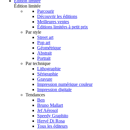
Édition limitée
Édition limitée
Parcourir
Découvrir les éditions
Meilleures ventes
Éditions limitées à petit prix
Par style
Street art
Pop art
Géométrique
Abstrait
Portrait
Par technique
Lithographie
Sérigraphie
Gravure
Impression numérique couleur
Impression digitale
Tendances
Ben
Bruno Mallart
Jef Aérosol
Speedy Graphito
Hervé Di Rosa
Tous les éditeurs