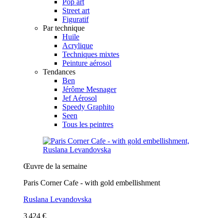
Pop art
Street art
Figuratif
Par technique
Huile
Acrylique
Techniques mixtes
Peinture aérosol
Tendances
Ben
Jérôme Mesnager
Jef Aérosol
Speedy Graphito
Seen
Tous les peintres
Œuvre de la semaine
Paris Corner Cafe - with gold embellishment
Ruslana Levandovska
3 424 €