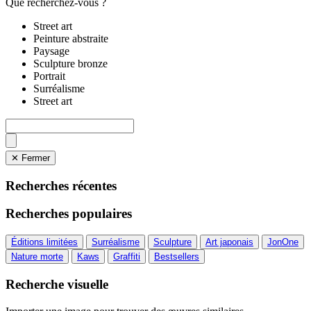
Que recherchez-vous ?
Street art
Peinture abstraite
Paysage
Sculpture bronze
Portrait
Surréalisme
Street art
✕ Fermer
Recherches récentes
Recherches populaires
Éditions limitées
Surréalisme
Sculpture
Art japonais
JonOne
Nature morte
Kaws
Graffiti
Bestsellers
Recherche visuelle