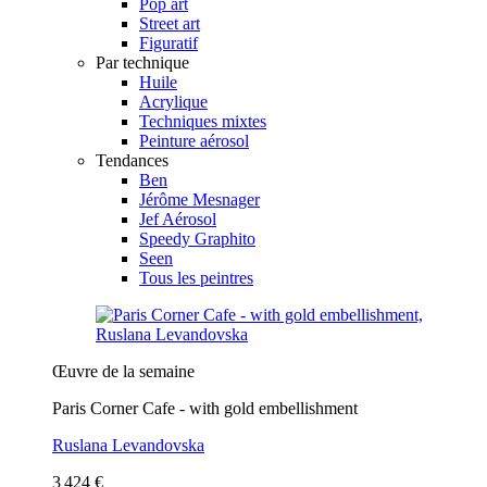
Pop art
Street art
Figuratif
Par technique
Huile
Acrylique
Techniques mixtes
Peinture aérosol
Tendances
Ben
Jérôme Mesnager
Jef Aérosol
Speedy Graphito
Seen
Tous les peintres
Œuvre de la semaine
Paris Corner Cafe - with gold embellishment
Ruslana Levandovska
3 424 €