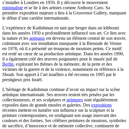
s’installer à Londres en 1959. Il y découvre le mouvement
minimaliste
et se lie à des artistes comme Anthony Caro. Sa
première exposition majeure a lieu à la Grosvenor Gallery, marquant
le début d’une carrière internationale.
L’expérience de Kadishman en tant que berger dans un kibboutz
dans les années 1950 a profondément influencé son art. Ce lien avec
la nature et les
animaux
est devenu un élément central de son œuvre,
culminant avec son installation marquante à la Biennale de Venise
en 1978, où il a présenté un troupeau de moutons peints. Ce motif
est resté au cœur de sa production artistique. Dans les années 1990,
il a également créé des œuvres poignantes pour le musée juif de
Berlin
, explorant les thèmes de la mémoire, de la perte et des
victimes de la guerre et de la violence, notamment en référence à la
Shoah. Son apport à l’art israélien a été reconnu en 1995 par le
prestigieux prix Israël.
L’héritage de Kadishman continue d’avoir un impact sur la scène
artistique internationale. Ses œuvres restent très prisées par les
collectionneurs, et ses sculptures et
peintures
sont régulièrement
exposées dans de grands musées et galeries. Des
expositions
récentes mettent en lumière son influence sur la sculpture et la
peinture contemporaines, en soulignant son usage innovant des
couleurs et des formes. Ses célèbres peintures de moutons, symboles
de sacrifice, d’innocence et de mémoire collective, continuent de