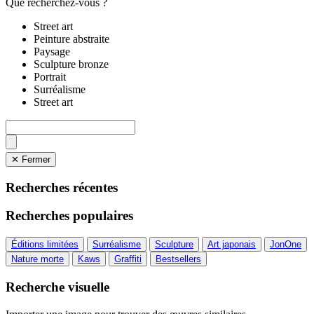
Que recherchez-vous ?
Street art
Peinture abstraite
Paysage
Sculpture bronze
Portrait
Surréalisme
Street art
✕ Fermer
Recherches récentes
Recherches populaires
Éditions limitées
Surréalisme
Sculpture
Art japonais
JonOne
Nature morte
Kaws
Graffiti
Bestsellers
Recherche visuelle