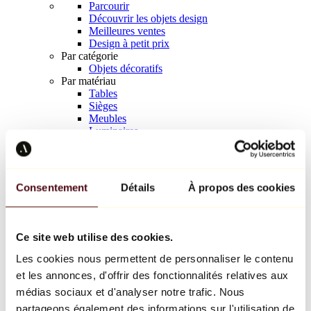
Parcourir
Découvrir les objets design
Meilleures ventes
Design à petit prix
Par catégorie
Objets décoratifs
Par matériau
Tables
Sièges
Meubles
Luminaires
Art de la table
Céramique
Tendances
Richard Orlinski
Consentement
Détails
À propos des cookies
Keith Haring
Jeff Koons
Yayoi Kusama
Jean-Michel Basquiat
Ce site web utilise des cookies.
Tous les designers
Les cookies nous permettent de personnaliser le contenu
et les annonces, d'offrir des fonctionnalités relatives aux
Œuvre de la semaine
médias sociaux et d'analyser notre trafic. Nous
partageons également des informations sur l'utilisation de