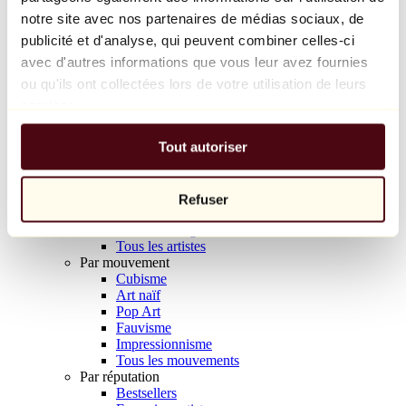
Balloon Dog (Orange)
notre site avec nos partenaires de médias sociaux, de
Jeff Koons
publicité et d'analyse, qui peuvent combiner celles-ci
avec d'autres informations que vous leur avez fournies
10 000 €
ou qu'ils ont collectées lors de votre utilisation de leurs
Découvrir
services.
Artistes
Artistes
Tout autoriser
Parcourir
Tous les peintres
Tous les sculpteurs
Tous les photographes
Refuser
Tous les dessinateurs
Tous les designers
Tous les artistes
Par mouvement
Cubisme
Art naïf
Pop Art
Fauvisme
Impressionnisme
Tous les mouvements
Par réputation
Bestsellers