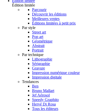
Édition limitée
Édition limitée
Parcourir
Découvrir les éditions
Meilleures ventes
Éditions limitées à petit prix
Par style
Street art
Pop art
Géométrique
Abstrait
Portrait
Par technique
Lithographie
Sérigraphie
Gravure
Impression numérique couleur
Impression digitale
Tendances
Ben
Bruno Mallart
Jef Aérosol
Speedy Graphito
Hervé Di Rosa
Tous les éditeurs