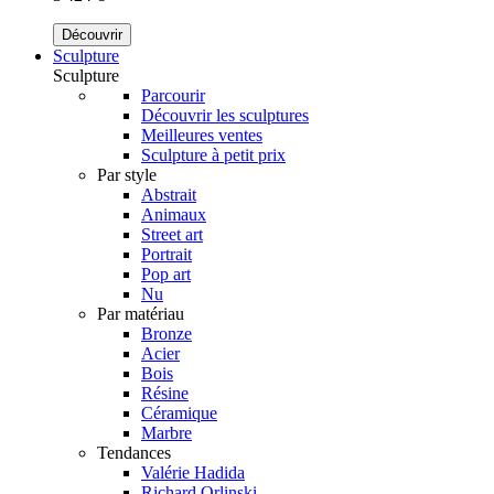
Découvrir
Sculpture
Sculpture
Parcourir
Découvrir les sculptures
Meilleures ventes
Sculpture à petit prix
Par style
Abstrait
Animaux
Street art
Portrait
Pop art
Nu
Par matériau
Bronze
Acier
Bois
Résine
Céramique
Marbre
Tendances
Valérie Hadida
Richard Orlinski