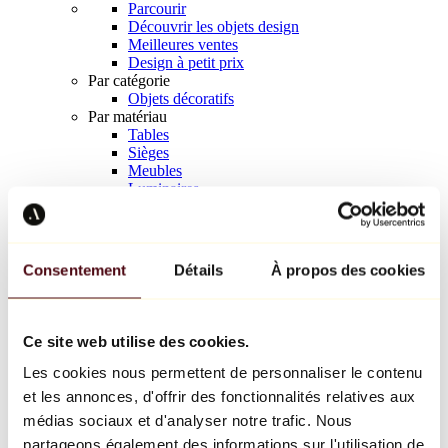
Parcourir
Découvrir les objets design
Meilleures ventes
Design à petit prix
Par catégorie
Objets décoratifs
Par matériau
Tables
Sièges
Meubles
Luminaires
Art de la table
Céramique
Tendances
Richard Orlinski
Consentement
Détails
À propos des cookies
Keith Haring
Jeff Koons
Yayoi Kusama
Jean-Michel Basquiat
Ce site web utilise des cookies.
Tous les designers
Les cookies nous permettent de personnaliser le contenu
et les annonces, d'offrir des fonctionnalités relatives aux
Œuvre de la semaine
médias sociaux et d'analyser notre trafic. Nous
partageons également des informations sur l'utilisation de