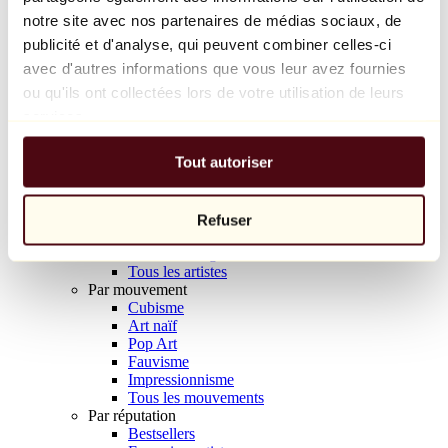
Balloon Dog (Orange)
notre site avec nos partenaires de médias sociaux, de
Jeff Koons
publicité et d'analyse, qui peuvent combiner celles-ci
avec d'autres informations que vous leur avez fournies
10 000 €
ou qu'ils ont collectées lors de votre utilisation de leurs
Découvrir
services.
Artistes
Artistes
Tout autoriser
Parcourir
Tous les peintres
Tous les sculpteurs
Tous les photographes
Refuser
Tous les dessinateurs
Tous les designers
Tous les artistes
Par mouvement
Cubisme
Art naïf
Pop Art
Fauvisme
Impressionnisme
Tous les mouvements
Par réputation
Bestsellers