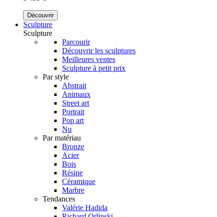
Découvrir
Sculpture
Sculpture
Parcourir
Découvrir les sculptures
Meilleures ventes
Sculpture à petit prix
Par style
Abstrait
Animaux
Street art
Portrait
Pop art
Nu
Par matériau
Bronze
Acier
Bois
Résine
Céramique
Marbre
Tendances
Valérie Hadida
Richard Orlinski