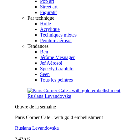
Pop art
Street art
Figuratif
Par technique
Huile
Acrylique
Techniques mixtes
Peinture aérosol
Tendances
Ben
Jérôme Mesnager
Jef Aérosol
Speedy Graphito
Seen
Tous les peintres
Œuvre de la semaine
Paris Corner Cafe - with gold embellishment
Ruslana Levandovska
3 435 €