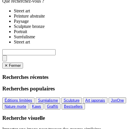
Que recherchez-vous ?
Street art
Peinture abstraite
Paysage
Sculpture bronze
Portrait
Surréalisme
Street art
✕ Fermer
Recherches récentes
Recherches populaires
Éditions limitées
Surréalisme
Sculpture
Art japonais
JonOne
Nature morte
Kaws
Graffiti
Bestsellers
Recherche visuelle