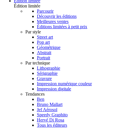
Édition limitée
Édition limitée
Parcourir
Découvrir les éditions
Meilleures ventes
Éditions limitées à petit prix
Par style
Street art
Pop art
Géométrique
Abstrait
Portrait
Par technique
Lithographie
Sérigraphie
Gravure
Impression numérique couleur
Impression digitale
Tendances
Ben
Bruno Mallart
Jef Aérosol
Speedy Graphito
Hervé Di Rosa
Tous les éditeurs