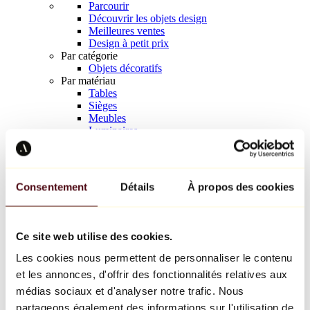
Parcourir
Découvrir les objets design
Meilleures ventes
Design à petit prix
Par catégorie
Objets décoratifs
Par matériau
Tables
Sièges
Meubles
Luminaires
Art de la table
Céramique
Tendances
Richard Orlinski
Consentement
Détails
À propos des cookies
Keith Haring
Jeff Koons
Yayoi Kusama
Jean-Michel Basquiat
Ce site web utilise des cookies.
Tous les designers
Les cookies nous permettent de personnaliser le contenu
et les annonces, d'offrir des fonctionnalités relatives aux
Œuvre de la semaine
médias sociaux et d'analyser notre trafic. Nous
partageons également des informations sur l'utilisation de