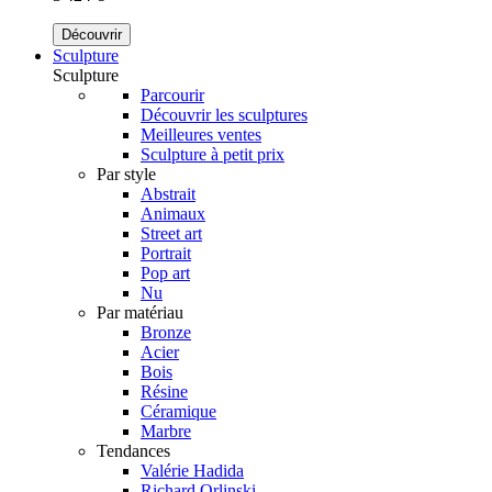
Découvrir
Sculpture
Sculpture
Parcourir
Découvrir les sculptures
Meilleures ventes
Sculpture à petit prix
Par style
Abstrait
Animaux
Street art
Portrait
Pop art
Nu
Par matériau
Bronze
Acier
Bois
Résine
Céramique
Marbre
Tendances
Valérie Hadida
Richard Orlinski