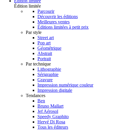
Édition limitée
Édition limitée
Parcourir
Découvrir les éditions
Meilleures ventes
Éditions limitées à petit prix
Par style
Street art
Pop art
Géométrique
Abstrait
Portrait
Par technique
Lithographie
Sérigraphie
Gravure
Impression numérique couleur
Impression digitale
Tendances
Ben
Bruno Mallart
Jef Aérosol
Speedy Graphito
Hervé Di Rosa
Tous les éditeurs