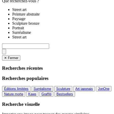
Que recherchez-vous ?
Street art
Peinture abstraite
Paysage
Sculpture bronze
Portrait
Surréalisme
Street art
✕ Fermer
Recherches récentes
Recherches populaires
Éditions limitées
Surréalisme
Sculpture
Art japonais
JonOne
Nature morte
Kaws
Graffiti
Bestsellers
Recherche visuelle