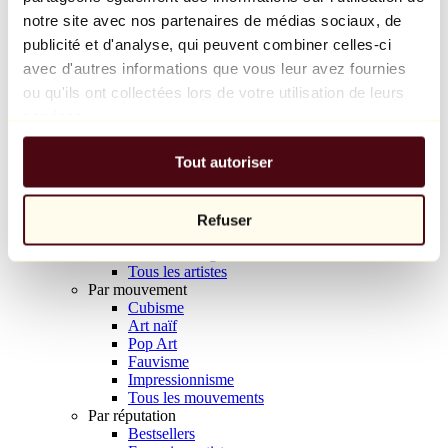
Balloon Dog (Orange)
notre site avec nos partenaires de médias sociaux, de
Jeff Koons
publicité et d'analyse, qui peuvent combiner celles-ci
avec d'autres informations que vous leur avez fournies
10 000 €
ou qu'ils ont collectées lors de votre utilisation de leurs
Découvrir
services.
Artistes
Artistes
Tout autoriser
Parcourir
Tous les peintres
Tous les sculpteurs
Tous les photographes
Refuser
Tous les dessinateurs
Tous les designers
Tous les artistes
Par mouvement
Cubisme
Art naïf
Pop Art
Fauvisme
Impressionnisme
Tous les mouvements
Par réputation
Bestsellers