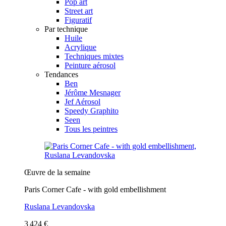
Pop art
Street art
Figuratif
Par technique
Huile
Acrylique
Techniques mixtes
Peinture aérosol
Tendances
Ben
Jérôme Mesnager
Jef Aérosol
Speedy Graphito
Seen
Tous les peintres
Œuvre de la semaine
Paris Corner Cafe - with gold embellishment
Ruslana Levandovska
3 424 €