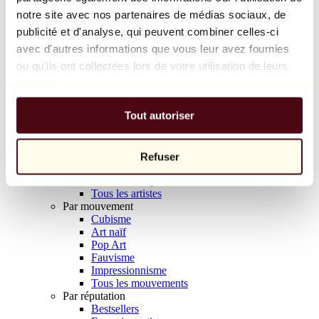
Balloon Dog (Orange)
notre site avec nos partenaires de médias sociaux, de
Jeff Koons
publicité et d'analyse, qui peuvent combiner celles-ci
avec d'autres informations que vous leur avez fournies
10 000 €
ou qu'ils ont collectées lors de votre utilisation de leurs
Découvrir
services.
Artistes
Artistes
Tout autoriser
Parcourir
Tous les peintres
Tous les sculpteurs
Tous les photographes
Refuser
Tous les dessinateurs
Tous les designers
Tous les artistes
Par mouvement
Cubisme
Art naïf
Pop Art
Fauvisme
Impressionnisme
Tous les mouvements
Par réputation
Bestsellers