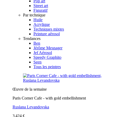
Pop art
Street art
Figuratif
Par technique
Huile
Acrylique
Techniques mixtes
Peinture aérosol
Tendances
Ben
Jérôme Mesnager
Jef Aérosol
Speedy Graphito
Seen
Tous les peintres
Œuvre de la semaine
Paris Corner Cafe - with gold embellishment
Ruslana Levandovska
3 424 €