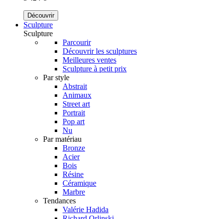
Découvrir
Sculpture
Sculpture
Parcourir
Découvrir les sculptures
Meilleures ventes
Sculpture à petit prix
Par style
Abstrait
Animaux
Street art
Portrait
Pop art
Nu
Par matériau
Bronze
Acier
Bois
Résine
Céramique
Marbre
Tendances
Valérie Hadida
Richard Orlinski