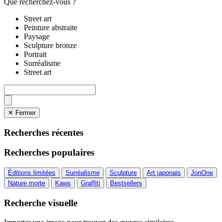
Que recherchez-vous ?
Street art
Peinture abstraite
Paysage
Sculpture bronze
Portrait
Surréalisme
Street art
✕ Fermer
Recherches récentes
Recherches populaires
Éditions limitées
Surréalisme
Sculpture
Art japonais
JonOne
Nature morte
Kaws
Graffiti
Bestsellers
Recherche visuelle