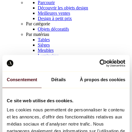
Parcourir
Découvrir les objets design
Meilleures ventes
Design à petit prix
Par catégorie
Objets décoratifs
Par matériau
Tables
Sièges
Meubles
Luminaires
Art de la table
Céramique
Tendances
Richard Orlinski
Consentement
Détails
À propos des cookies
Keith Haring
Jeff Koons
Yayoi Kusama
Jean-Michel Basquiat
Ce site web utilise des cookies.
Tous les designers
Les cookies nous permettent de personnaliser le contenu
et les annonces, d'offrir des fonctionnalités relatives aux
Œuvre de la semaine
médias sociaux et d'analyser notre trafic. Nous
partageons également des informations sur l'utilisation de