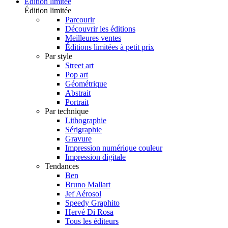
Édition limitée
Édition limitée
Parcourir
Découvrir les éditions
Meilleures ventes
Éditions limitées à petit prix
Par style
Street art
Pop art
Géométrique
Abstrait
Portrait
Par technique
Lithographie
Sérigraphie
Gravure
Impression numérique couleur
Impression digitale
Tendances
Ben
Bruno Mallart
Jef Aérosol
Speedy Graphito
Hervé Di Rosa
Tous les éditeurs