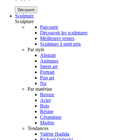
Découvrir
Sculpture
Sculpture
Parcourir
Découvrir les sculptures
Meilleures ventes
Sculpture à petit prix
Par style
Abstrait
Animaux
Street art
Portrait
Pop art
Nu
Par matériau
Bronze
Acier
Bois
Résine
Céramique
Marbre
Tendances
Valérie Hadida
Richard Orlinski