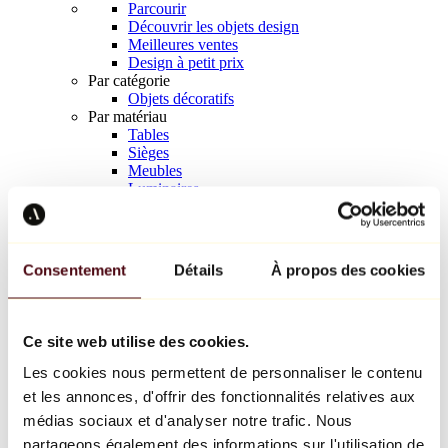
Parcourir
Découvrir les objets design
Meilleures ventes
Design à petit prix
Par catégorie
Objets décoratifs
Par matériau
Tables
Sièges
Meubles
Luminaires
Art de la table
Céramique
Tendances
Richard Orlinski
Consentement
Détails
À propos des cookies
Keith Haring
Jeff Koons
Yayoi Kusama
Jean-Michel Basquiat
Ce site web utilise des cookies.
Tous les designers
Les cookies nous permettent de personnaliser le contenu
et les annonces, d'offrir des fonctionnalités relatives aux
Œuvre de la semaine
médias sociaux et d'analyser notre trafic. Nous
partageons également des informations sur l'utilisation de