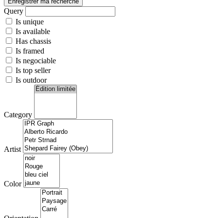
Enregistrer ma recherche
Query
Is unique
Is available
Has chassis
Is framed
Is negociable
Is top seller
Is outdoor
Category
Artist
Color