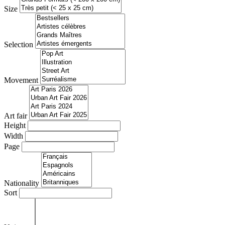
Size
Selection
Movement
Art fair
Height
Width
Page
Nationality
Sort