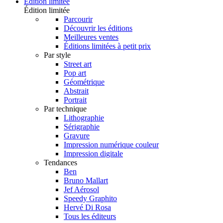
Édition limitée
Édition limitée
Parcourir
Découvrir les éditions
Meilleures ventes
Éditions limitées à petit prix
Par style
Street art
Pop art
Géométrique
Abstrait
Portrait
Par technique
Lithographie
Sérigraphie
Gravure
Impression numérique couleur
Impression digitale
Tendances
Ben
Bruno Mallart
Jef Aérosol
Speedy Graphito
Hervé Di Rosa
Tous les éditeurs