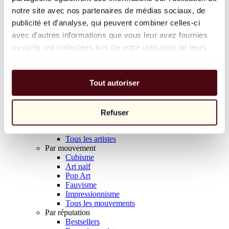
Balloon Dog (Orange)
notre site avec nos partenaires de médias sociaux, de
Jeff Koons
publicité et d'analyse, qui peuvent combiner celles-ci
avec d'autres informations que vous leur avez fournies
10 000 €
ou qu'ils ont collectées lors de votre utilisation de leurs
Découvrir
services.
Artistes
Artistes
Tout autoriser
Parcourir
Tous les peintres
Tous les sculpteurs
Tous les photographes
Refuser
Tous les dessinateurs
Tous les designers
Tous les artistes
Par mouvement
Cubisme
Art naïf
Pop Art
Fauvisme
Impressionnisme
Tous les mouvements
Par réputation
Bestsellers