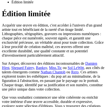
Édition limitée
Édition limitée
Acquérir une œuvre en édition, c'est accéder à l'univers d'un grand
artiste tout en bénéficiant de la rareté d'un tirage limité.
Lithographies, sérigraphies, gravures ou impressions numériques :
chaque pièce est numérotée, souvent signée, et garantit une
exclusivité précieuse, un véritable atout pour toute collection. Grâce
à leur procédé de création maîtrisé, ces œuvres offrent une
excellente durabilité, une qualité constante et un potentiel
d'investissement particulièrement attractif.
Sur Artsper, découvrez des éditions incontournables de
Damien
Hirst
,
Shepard Fairey
,
Banksy
,
Miss.Tic
ou
Sol LeWitt
, aux côtés de
talents émergents comme
Nathan Chantob
ou
Rero
. Ces artistes
explorent toutes les esthétiques : du pop art au minimalisme, de la
figuration à l'abstraction, en passant par le paysage ou le portrait.
Chaque tirage, identifié par sa justification et son numéro, constitue
une pièce unique dans votre collection.
Que vous souhaitiez commencer une série cohérente ou enrichir
votre intérieur d'une œuvre accessible, durable et expressive,
explorez notre sélection d'éditions. Vous y trouverez des créations