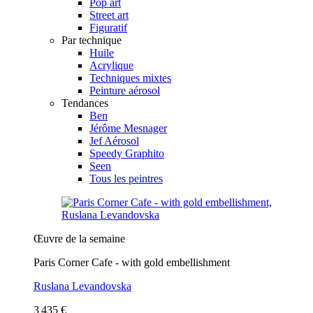
Pop art
Street art
Figuratif
Par technique
Huile
Acrylique
Techniques mixtes
Peinture aérosol
Tendances
Ben
Jérôme Mesnager
Jef Aérosol
Speedy Graphito
Seen
Tous les peintres
Œuvre de la semaine
Paris Corner Cafe - with gold embellishment
Ruslana Levandovska
3 435 €