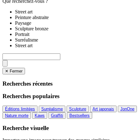
Que recherchez-vous ?
Street art
Peinture abstraite
Paysage
Sculpture bronze
Portrait
Surréalisme
Street art
✕ Fermer
Recherches récentes
Recherches populaires
Éditions limitées
Surréalisme
Sculpture
Art japonais
JonOne
Nature morte
Kaws
Graffiti
Bestsellers
Recherche visuelle