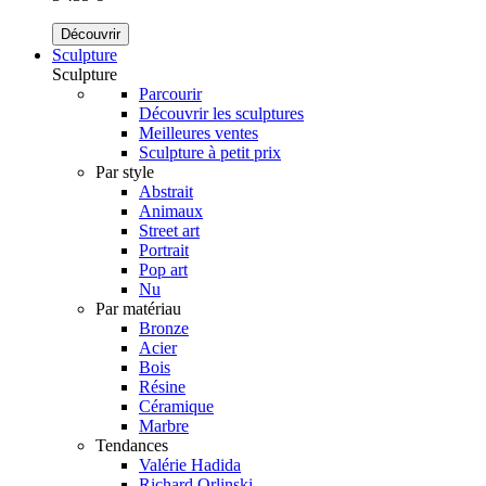
Découvrir
Sculpture
Sculpture
Parcourir
Découvrir les sculptures
Meilleures ventes
Sculpture à petit prix
Par style
Abstrait
Animaux
Street art
Portrait
Pop art
Nu
Par matériau
Bronze
Acier
Bois
Résine
Céramique
Marbre
Tendances
Valérie Hadida
Richard Orlinski