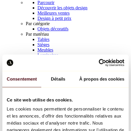
Parcourir
Découvrir les objets design
Meilleures ventes
Design à petit prix
Par catégorie
Objets décoratifs
Par matériau
Tables
Sièges
Meubles
Luminaires
Art de la table
Céramique
Tendances
Richard Orlinski
Consentement
Détails
À propos des cookies
Keith Haring
Jeff Koons
Yayoi Kusama
Jean-Michel Basquiat
Ce site web utilise des cookies.
Tous les designers
Les cookies nous permettent de personnaliser le contenu
et les annonces, d'offrir des fonctionnalités relatives aux
Œuvre de la semaine
médias sociaux et d'analyser notre trafic. Nous
partageons également des informations sur l'utilisation de