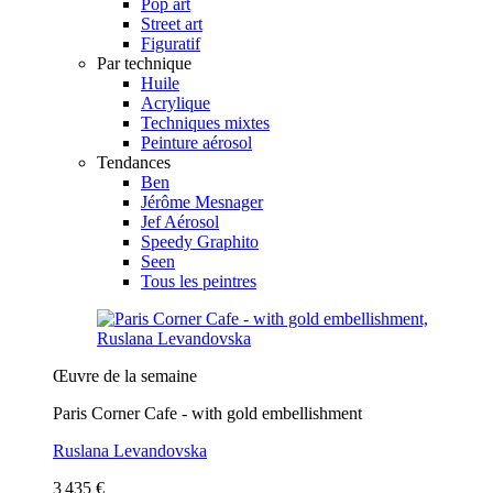
Pop art
Street art
Figuratif
Par technique
Huile
Acrylique
Techniques mixtes
Peinture aérosol
Tendances
Ben
Jérôme Mesnager
Jef Aérosol
Speedy Graphito
Seen
Tous les peintres
Œuvre de la semaine
Paris Corner Cafe - with gold embellishment
Ruslana Levandovska
3 435 €