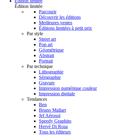
Édition limitée
Édition limitée
Parcourir
Découvrir les éditions
Meilleures ventes
Éditions limitées à petit prix
Par style
Street art
Pop art
Géométrique
Abstrait
Portrait
Par technique
Lithographie
Sérigraphie
Gravure
Impression numérique couleur
Impression digitale
Tendances
Ben
Bruno Mallart
Jef Aérosol
Speedy Graphito
Hervé Di Rosa
Tous les éditeurs