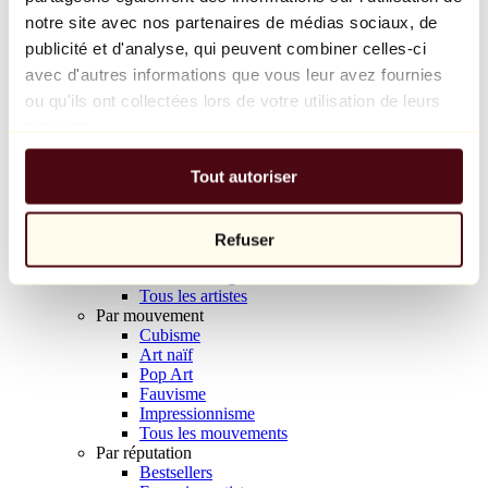
Balloon Dog (Orange)
notre site avec nos partenaires de médias sociaux, de
Jeff Koons
publicité et d'analyse, qui peuvent combiner celles-ci
avec d'autres informations que vous leur avez fournies
10 000 €
ou qu'ils ont collectées lors de votre utilisation de leurs
Découvrir
services.
Artistes
Artistes
Tout autoriser
Parcourir
Tous les peintres
Tous les sculpteurs
Tous les photographes
Refuser
Tous les dessinateurs
Tous les designers
Tous les artistes
Par mouvement
Cubisme
Art naïf
Pop Art
Fauvisme
Impressionnisme
Tous les mouvements
Par réputation
Bestsellers