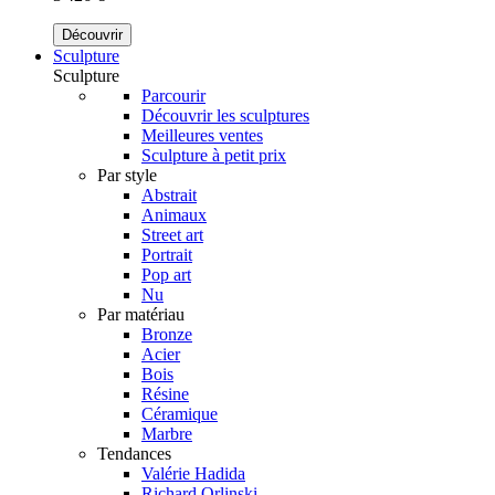
Découvrir
Sculpture
Sculpture
Parcourir
Découvrir les sculptures
Meilleures ventes
Sculpture à petit prix
Par style
Abstrait
Animaux
Street art
Portrait
Pop art
Nu
Par matériau
Bronze
Acier
Bois
Résine
Céramique
Marbre
Tendances
Valérie Hadida
Richard Orlinski