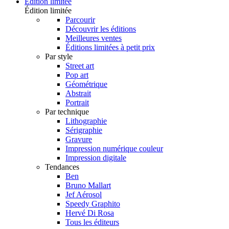
Édition limitée
Édition limitée
Parcourir
Découvrir les éditions
Meilleures ventes
Éditions limitées à petit prix
Par style
Street art
Pop art
Géométrique
Abstrait
Portrait
Par technique
Lithographie
Sérigraphie
Gravure
Impression numérique couleur
Impression digitale
Tendances
Ben
Bruno Mallart
Jef Aérosol
Speedy Graphito
Hervé Di Rosa
Tous les éditeurs