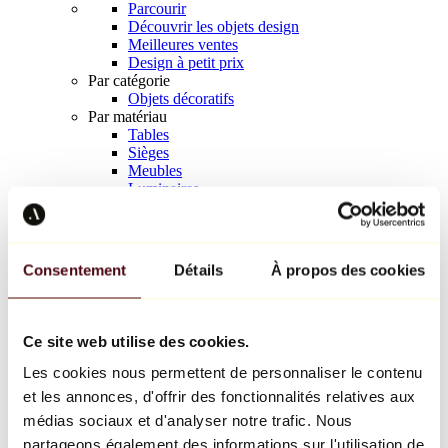
Parcourir
Découvrir les objets design
Meilleures ventes
Design à petit prix
Par catégorie
Objets décoratifs
Par matériau
Tables
Sièges
Meubles
Luminaires
Art de la table
Céramique
Tendances
Richard Orlinski
Consentement
Détails
À propos des cookies
Keith Haring
Jeff Koons
Yayoi Kusama
Jean-Michel Basquiat
Ce site web utilise des cookies.
Tous les designers
Les cookies nous permettent de personnaliser le contenu
et les annonces, d'offrir des fonctionnalités relatives aux
Œuvre de la semaine
médias sociaux et d'analyser notre trafic. Nous
partageons également des informations sur l'utilisation de