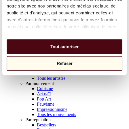
Balloon Dog (Orange)
notre site avec nos partenaires de médias sociaux, de
Jeff Koons
publicité et d'analyse, qui peuvent combiner celles-ci
avec d'autres informations que vous leur avez fournies
10 000 €
ou qu'ils ont collectées lors de votre utilisation de leurs
Découvrir
services.
Artistes
Artistes
Tout autoriser
Parcourir
Tous les peintres
Tous les sculpteurs
Tous les photographes
Refuser
Tous les dessinateurs
Tous les designers
Tous les artistes
Par mouvement
Cubisme
Art naïf
Pop Art
Fauvisme
Impressionnisme
Tous les mouvements
Par réputation
Bestsellers