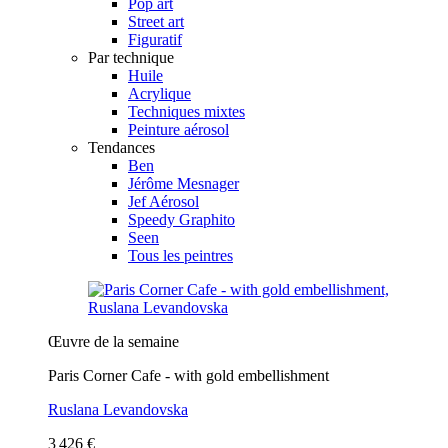
Pop art
Street art
Figuratif
Par technique
Huile
Acrylique
Techniques mixtes
Peinture aérosol
Tendances
Ben
Jérôme Mesnager
Jef Aérosol
Speedy Graphito
Seen
Tous les peintres
Œuvre de la semaine
Paris Corner Cafe - with gold embellishment
Ruslana Levandovska
3 426 €