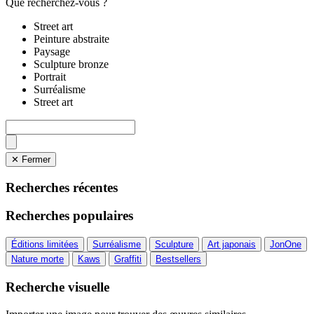
Que recherchez-vous ?
Street art
Peinture abstraite
Paysage
Sculpture bronze
Portrait
Surréalisme
Street art
✕ Fermer
Recherches récentes
Recherches populaires
Éditions limitées
Surréalisme
Sculpture
Art japonais
JonOne
Nature morte
Kaws
Graffiti
Bestsellers
Recherche visuelle