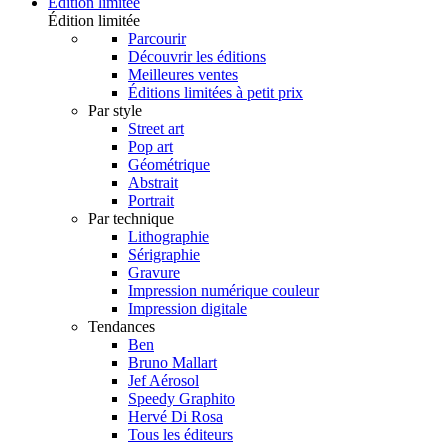
Édition limitée
Édition limitée
Parcourir
Découvrir les éditions
Meilleures ventes
Éditions limitées à petit prix
Par style
Street art
Pop art
Géométrique
Abstrait
Portrait
Par technique
Lithographie
Sérigraphie
Gravure
Impression numérique couleur
Impression digitale
Tendances
Ben
Bruno Mallart
Jef Aérosol
Speedy Graphito
Hervé Di Rosa
Tous les éditeurs