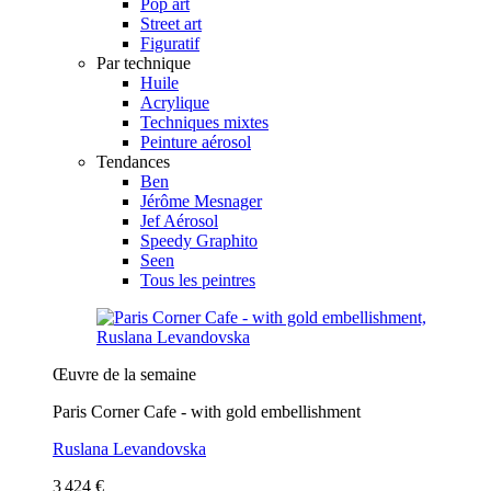
Pop art
Street art
Figuratif
Par technique
Huile
Acrylique
Techniques mixtes
Peinture aérosol
Tendances
Ben
Jérôme Mesnager
Jef Aérosol
Speedy Graphito
Seen
Tous les peintres
Œuvre de la semaine
Paris Corner Cafe - with gold embellishment
Ruslana Levandovska
3 424 €