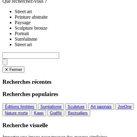
Que recherchez-vous ?
Street art
Peinture abstraite
Paysage
Sculpture bronze
Portrait
Surréalisme
Street art
✕ Fermer
Recherches récentes
Recherches populaires
Éditions limitées
Surréalisme
Sculpture
Art japonais
JonOne
Nature morte
Kaws
Graffiti
Bestsellers
Recherche visuelle