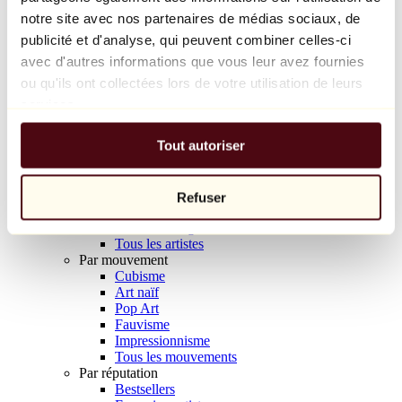
Balloon Dog (Orange)
notre site avec nos partenaires de médias sociaux, de
Jeff Koons
publicité et d'analyse, qui peuvent combiner celles-ci
avec d'autres informations que vous leur avez fournies
10 000 €
ou qu'ils ont collectées lors de votre utilisation de leurs
Découvrir
services.
Artistes
Artistes
Tout autoriser
Parcourir
Tous les peintres
Tous les sculpteurs
Tous les photographes
Refuser
Tous les dessinateurs
Tous les designers
Tous les artistes
Par mouvement
Cubisme
Art naïf
Pop Art
Fauvisme
Impressionnisme
Tous les mouvements
Par réputation
Bestsellers