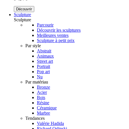
Découvrir
Sculpture
Sculpture
Parcourir
Découvrir les sculptures
Meilleures ventes
Sculpture à petit prix
Par style
Abstrait
Animaux
Street art
Portrait
Pop art
Nu
Par matériau
Bronze
Acier
Bois
Résine
Céramique
Marbre
Tendances
Valérie Hadida
Richard Orlinski