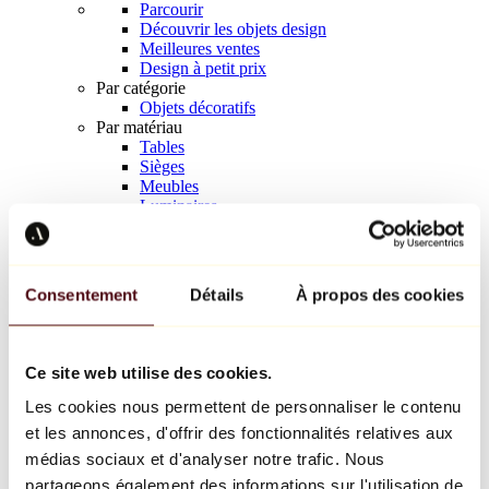
Parcourir
Découvrir les objets design
Meilleures ventes
Design à petit prix
Par catégorie
Objets décoratifs
Par matériau
Tables
Sièges
Meubles
Luminaires
Art de la table
Céramique
Tendances
Richard Orlinski
Consentement
Détails
À propos des cookies
Keith Haring
Jeff Koons
Yayoi Kusama
Jean-Michel Basquiat
Ce site web utilise des cookies.
Tous les designers
Les cookies nous permettent de personnaliser le contenu
et les annonces, d'offrir des fonctionnalités relatives aux
Œuvre de la semaine
médias sociaux et d'analyser notre trafic. Nous
partageons également des informations sur l'utilisation de