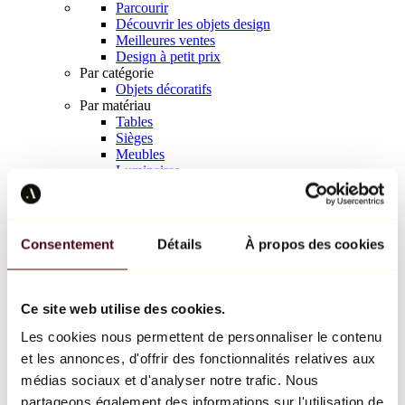
Parcourir
Découvrir les objets design
Meilleures ventes
Design à petit prix
Par catégorie
Objets décoratifs
Par matériau
Tables
Sièges
Meubles
Luminaires
Art de la table
Céramique
Tendances
Richard Orlinski
Consentement
Détails
À propos des cookies
Keith Haring
Jeff Koons
Yayoi Kusama
Jean-Michel Basquiat
Ce site web utilise des cookies.
Tous les designers
Les cookies nous permettent de personnaliser le contenu
et les annonces, d'offrir des fonctionnalités relatives aux
Œuvre de la semaine
médias sociaux et d'analyser notre trafic. Nous
partageons également des informations sur l'utilisation de