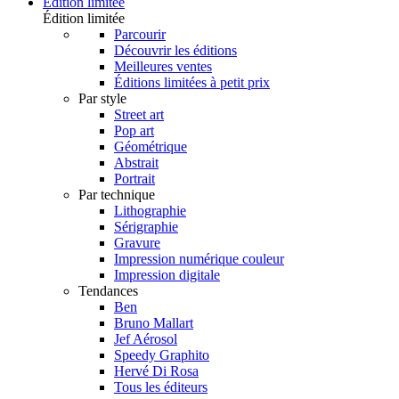
Édition limitée
Édition limitée
Parcourir
Découvrir les éditions
Meilleures ventes
Éditions limitées à petit prix
Par style
Street art
Pop art
Géométrique
Abstrait
Portrait
Par technique
Lithographie
Sérigraphie
Gravure
Impression numérique couleur
Impression digitale
Tendances
Ben
Bruno Mallart
Jef Aérosol
Speedy Graphito
Hervé Di Rosa
Tous les éditeurs