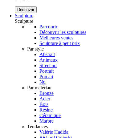
Découvrir
Sculpture
Sculpture
Parcourir
Découvrir les sculptures
Meilleures ventes
Sculpture à petit prix
Par style
Abstrait
Animaux
Street art
Portrait
Pop art
Nu
Par matériau
Bronze
Acier
Bois
Résine
Céramique
Marbre
Tendances
Valérie Hadida
Richard Orlinski