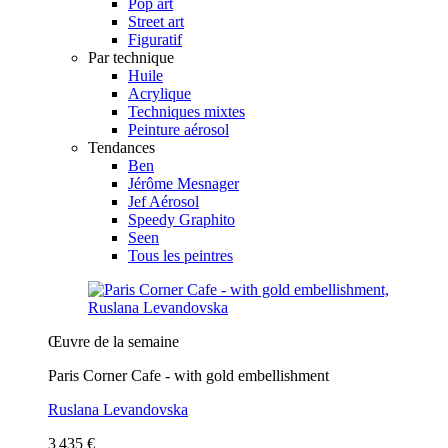
Pop art
Street art
Figuratif
Par technique
Huile
Acrylique
Techniques mixtes
Peinture aérosol
Tendances
Ben
Jérôme Mesnager
Jef Aérosol
Speedy Graphito
Seen
Tous les peintres
Œuvre de la semaine
Paris Corner Cafe - with gold embellishment
Ruslana Levandovska
3 435 €