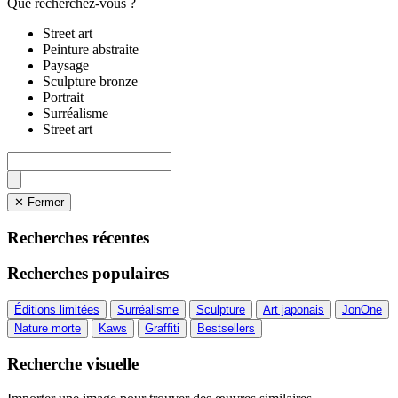
Que recherchez-vous ?
Street art
Peinture abstraite
Paysage
Sculpture bronze
Portrait
Surréalisme
Street art
✕ Fermer
Recherches récentes
Recherches populaires
Éditions limitées
Surréalisme
Sculpture
Art japonais
JonOne
Nature morte
Kaws
Graffiti
Bestsellers
Recherche visuelle