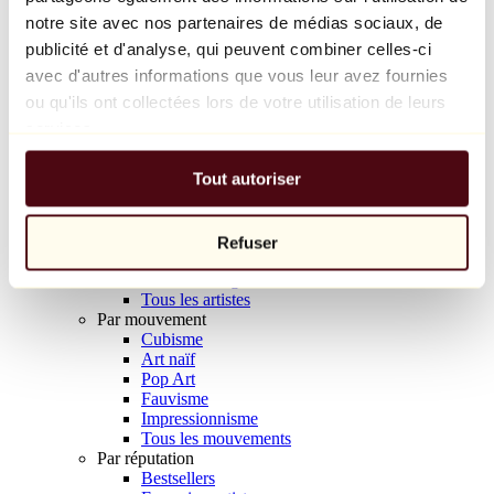
Balloon Dog (Orange)
notre site avec nos partenaires de médias sociaux, de
Jeff Koons
publicité et d'analyse, qui peuvent combiner celles-ci
avec d'autres informations que vous leur avez fournies
10 000 €
ou qu'ils ont collectées lors de votre utilisation de leurs
Découvrir
services.
Artistes
Artistes
Tout autoriser
Parcourir
Tous les peintres
Tous les sculpteurs
Tous les photographes
Refuser
Tous les dessinateurs
Tous les designers
Tous les artistes
Par mouvement
Cubisme
Art naïf
Pop Art
Fauvisme
Impressionnisme
Tous les mouvements
Par réputation
Bestsellers